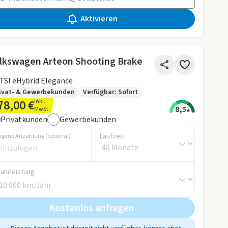
Aktivieren
lkswagen Arteon Shooting Brake
 TSI eHybrid Elegance
ivat- & Gewerbekunden
Verfügbar: Sofort
78,00 €
inkl.
8,5
MwSt.
Privatkunden
Gewerbekunden
Laufzeit
igene Anzahlung (optional)
Fahrleistung
Kostenlos anfragen