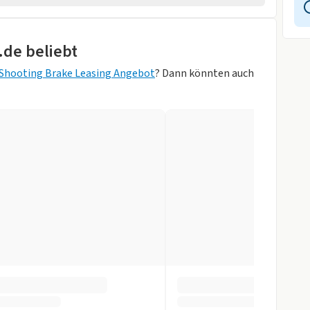
rheber
.de beliebt
ung
Shooting Brake Leasing Angebot
? Dann könnten auch
orne
lber Metallic)
r
slenkrad
gen
ung