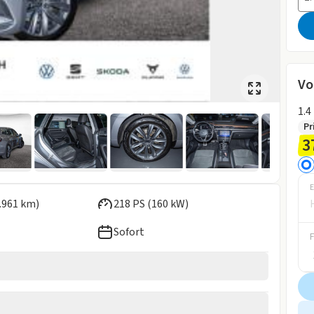
Vo
1.4
Pr
3
E
.961 km)
218 PS (160 kW)
Sofort