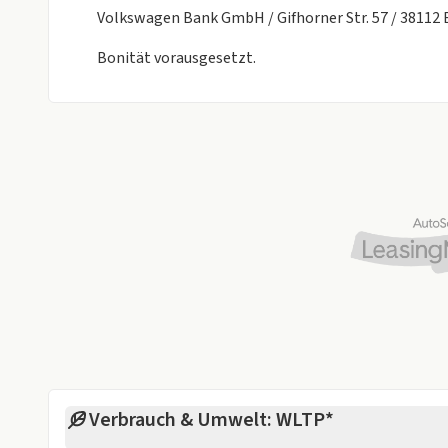
und den Verkaufspreis erhalten Sie von unserem Ver
Volkswagen Bank GmbH / Gifhorner Str. 57 / 38112
Bonität vorausgesetzt.
Verbrauch & Umwelt: WLTP*