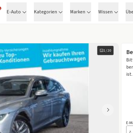
E-Auto
Kategorien
Marken
Wissen
Üb
1
/
20
Be
Bit
ben
ist.
E-M