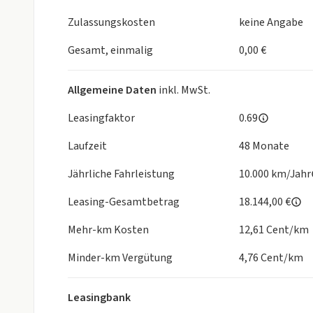
- Lenkrad (Sport/Leder) mit Multifunktion und Scha
- Mittelarmlehne vorn mit Ablagefach und Luftaus
Zulassungskosten
keine Angabe
- Rücksitzlehne geteilt mit Mittelarmlehne und Du
- Sitzheizung vorn und hinten
Gesamt, einmalig
0,00 €
Exterieur:
- LM-Felgen 8x18 (Almere, Adamantium-Grau)
Allgemeine Daten
inkl. MwSt.
- Metallic-Lackierung
Sonstiges:
Leasingfaktor
0.69
- Antriebsart: Frontantrieb
Laufzeit
48 Monate
- Wärmeschutzverglasung grün getönt (seitlich / h
- Einparkhilfe vorn und hinten
Jährliche Fahrleistung
10.000 km/Jahr
- Sitz vorn links ErgoComfort (inkl. Lehnenverstell
- Frontscheibe Verbundglas getönt
Leasing-Gesamtbetrag
18.144,00 €
Angaben zum Hersteller: Volkswagen AG, Volkswage
Mehr-km Kosten
12,61 Cent/km
Kontakt
, kundenbetreuung(at)
Kontakt
, Produkti
Minder-km Vergütung
4,76 Cent/km
Die angegebenen Verbrauchsangaben beziehen sich 
dieses Angebot sind ausdrücklich vorbehalten. Auss
Leasingbank
in der Auftragsbestätigung oder im Kaufvertrag. 