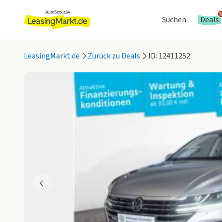
Suchen
Deals
LeasingMarkt.de
Zurück zu Deals
ID: 12411252