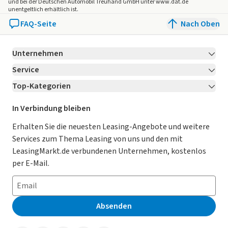
und bei der Deutschen Automobil Treuhand GmbH unter www.dat.de
unentgeltlich erhältlich ist.
FAQ-Seite
Nach Oben
Unternehmen
Service
Über LeasingMarkt.de
Top-Kategorien
Kontakt
Karriere
Jetzt bewerben!
Leasing Deals
Ratgeber
Für Händler
In Verbindung bleiben
Gebrauchtwagen Leasing
Magazin
Kooperation mit AutoScout24
Erhalten Sie die neuesten Leasing-Angebote und weitere
Services zum Thema Leasing von uns und den mit
Leasing ohne Anzahlung
Datenschutz-Einstellungen
AGB
LeasingMarkt.de verbundenen Unternehmen, kostenlos
E-Auto Leasing
So funktioniert’s
Datenschutz
per E-Mail.
Privatleasing
Häufig gestellte Fragen
Impressum
Leasing-Vergleiche
Leasing-Lexikon
Erklärung zur Barrierefreiheit
Absenden
Herstellerverzeichnis
Auto-Tests
Presse