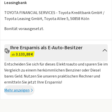
Leasingbank
Ladekabel (Haushalt, 230V Schuko, 10A)
Ladekabel Typ2 (Mennekes, 32A, 7,5m)
TOYOTA FINANCIAL SERVICES - Toyota Kreditbank GmbH /
Toyota Leasing GmbH, Toyota Allee 5, 50858 Köln
Interieur & Komfort
Bonität vorausgesetzt.
Sitz Beifahrer, Höhenverstellung manuell
Klimaautomatik, 2-Zonen
Smart-Key-System: schlüsselloses Öffnen/Verschließen des
Ihre Ersparnis als E-Auto-Besitzer
Fahrzeugs über Fahrer-, Beifahrertür und Heckklappe sowie
3.133,88 €
ab
Starten des Motors per Start-/Stop-Knopf
Entscheiden Sie sich für dieses Elektroauto und sparen Sie im
Feststellbremse, elektrisch mit Hold-Funktion
Vergleich zu einem herkömmlichen Benziner oder Diesel
Innenspiegel, automatisch und stufenlos abblendbar
bares Geld. Nutzen Sie unseren praktischen Rechner und
Sitz Beifahrer, Längsverstellung manuell
ermitteln Sie jetzt Ihre Ersparnis!
Gepäckraumabdeckung, ausziehbar
12V Anschluss vorne
Mehr anzeigen
Inneraumbeleuchtung, LED 2. Sitzreihe
Sitz Fahrer, Höhenverstellung manuell
2. Sitzreihe, 60:40 umklappbar