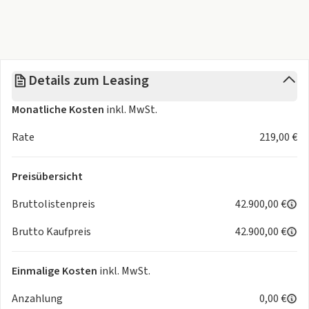
Gurtwarnsystem vorne, optisch und akustisch
Pre-Collision-System, Verkehrsteilnehmererkennung
Wegfahrsperre
Rückfahrkamera
Reifendruck-Warnsystem (TPWS)
Details zum Leasing
Spurverfolgungsassistent (LTA)
Akustischen Fahrzeug-Warnsystem (AVAS)
Monatliche Kosten
inkl. MwSt.
Spurhalteassistent (LDA), mit Lenkunterstützung
Türverriegelung, Kindersicherung hinten
Rate
219,00 €
Gurtwarnsystem hinten, optisch und akustisch
Verkehrszeichenerkennung (RSA)
Preisübersicht
E-Call System
Pre-Collision-System, Verkehrsteilnehmererkennung
Bruttolistenpreis
42.900,00 €
Geschwindigkeitsregelanlage, adaptiv
Brutto Kaufpreis
42.900,00 €
Rücksitzbelegungserinnerung
Airbag, Beifahrer/Fahrer seitlich
Nothaltassistent
Einmalige Kosten
inkl. MwSt.
Notbremsassistent
Anzahlung
0,00 €
Toyota Safety Sense