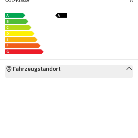
CO2-Klasse
A
Bremsleuchten LED
LED-Tagfahrlicht
Scheinwerferhöhenverstellung, manuell
Fernlicht Assistent (AHB)
Fensterheber, elektrisch ("One-Touch")
Rückleuchten, LED
LED-Scheinwerfer
Fahrzeugstandort