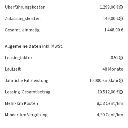
Airbag, Beifahrer/Fahrer vorn
Überführungskosten
1.299,00 €
Pre-Collision System: Kreuzungsassistent
Airbag, Beifahrer/Fahrer zentral
Zulassungskosten
149,00 €
Berganfahrhilfe (HAC)
Gesamt, einmalig
1.448,00 €
Geschwindigkeitsbegrenzer
Exterieur
Allgemeine Daten
inkl. MwSt.
Außenspiegel, elektrisch einstellbar
Leasingfaktor
0.52
Frontgrill, schwarz unten
Laufzeit
48 Monate
Radhausleisten, schwarz
Dachreling, schwarz
Jährliche Fahrleistung
10.000 km/Jahr
Antenne, Shark-Fin
Antenne DAB
Leasing-Gesamtbetrag
10.512,00 €
Außenspiegel, beheizbar
Mehr-km Kosten
8,58 Cent/km
Batterie & Laden
Minder-km Vergütung
4,30 Cent/km
Onboard-Carger (AC 11 kW; DC 150 kW)