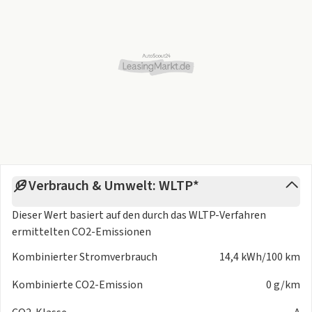
Sonnenblende Beifahrer, Beleuchtung
Wärmepumpe
7" Multi-Info-Display
Zentralverriegelung
Getränkehalter 2, vorne
Lenkrad, Leder 3-Speichen
Laderaumboden, doppelstufig
Lenkrad, höhenverstellbar/manuell
Konsolenbox vorne
Sitz Fahrer, Längsverstellung manuell
Akustische Licht-an-Warnung
Verbrauch & Umwelt: WLTP*
Armauflage vorne
Innenraumbeleuchtung, zentral LED
Dieser Wert basiert auf den durch das
WLTP-Verfahren
Sonnenblende Fahrer, Beleuchtung
ermittelten CO2-Emissionen
Lenkrad, längsverstellbar/manuell
Kombinierter Stromverbrauch
14,4 kWh/100 km
Licht & Sicht
Kombinierte CO2-Emission
0 g/km
Follow-me-Home Funktion (Scheinwerfer)