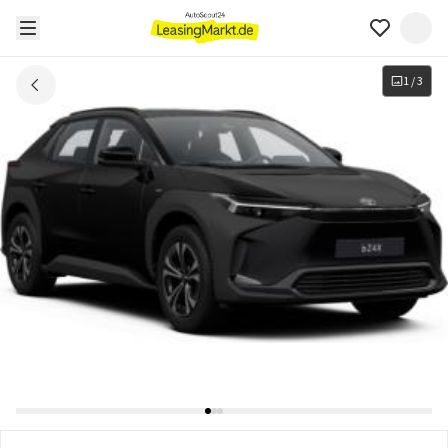
1
/
3