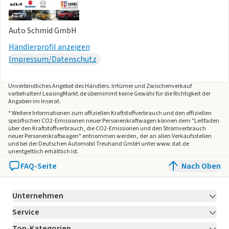
Auto Schmid GmbH
Händlerprofil anzeigen
Impressum/Datenschutz
Unverbindliches Angebot des
Händlers
. Irrtümer und Zwischenverkauf
vorbehalten! LeasingMarkt.de übernimmt keine Gewähr für die Richtigkeit der
Angaben im Inserat.
* Weitere Informationen zum offiziellen Kraftstoffverbrauch und den offiziellen
spezifischen CO2-Emissionen neuer Personenkraftwagen können dem "Leitfaden
über den Kraftstoffverbrauch, die CO2-Emissionen und den Stromverbrauch
neuer Personenkraftwagen" entnommen werden, der an allen Verkaufsstellen
und bei der Deutschen Automobil Treuhand GmbH unter www.dat.de
unentgeltlich erhältlich ist.
FAQ-Seite
Nach Oben
Unternehmen
Service
Über LeasingMarkt.de
Top-Kategorien