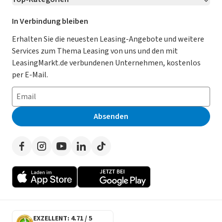
Kontakt
Karriere
Jetzt bewerben!
Leasing Deals
Ratgeber
Für Händler
In Verbindung bleiben
Gebrauchtwagen Leasing
Magazin
Kooperation mit AutoScout24
Erhalten Sie die neuesten Leasing-Angebote und weitere
Services zum Thema Leasing von uns und den mit
Leasing ohne Anzahlung
Datenschutz-Einstellungen
AGB
LeasingMarkt.de verbundenen Unternehmen, kostenlos
E-Auto Leasing
So funktioniert’s
Datenschutz
per E-Mail.
Privatleasing
Häufig gestellte Fragen
Impressum
Leasing-Vergleiche
Leasing-Lexikon
Erklärung zur Barrierefreiheit
Absenden
Herstellerverzeichnis
Auto-Tests
Presse
Händlerverzeichnis
Werben auf LeasingMarkt.de
Autoleasing in der Nähe
EXZELLENT: 4.71 / 5