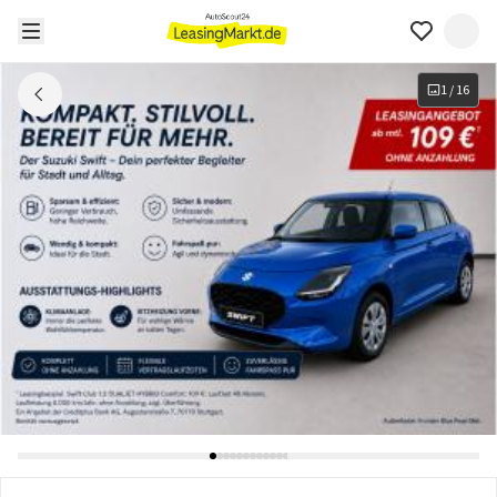
1
/
16