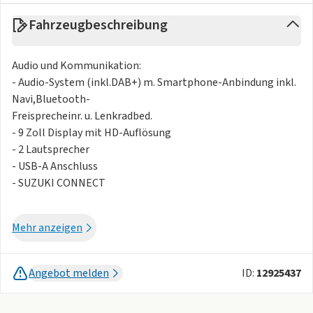
Fahrzeugbeschreibung
Audio und Kommunikation:
- Audio-System (inkl.DAB+) m. Smartphone-Anbindung inkl.
Navi,Bluetooth-
Freisprecheinr. u. Lenkradbed.
- 9 Zoll Display mit HD-Auflösung
- 2 Lautsprecher
- USB-A Anschluss
- SUZUKI CONNECT
Außenausstattung:
Mehr anzeigen
- Zentralverriegelung mit Funkfernbedienung
- Keyless Start (schlüsselloses Einsteigen und Starten mit
Starterknopf)
Angebot melden
ID:
12925437
- Außenspiegel beheizbar
- Außenspiegel elektrisch verstellbar