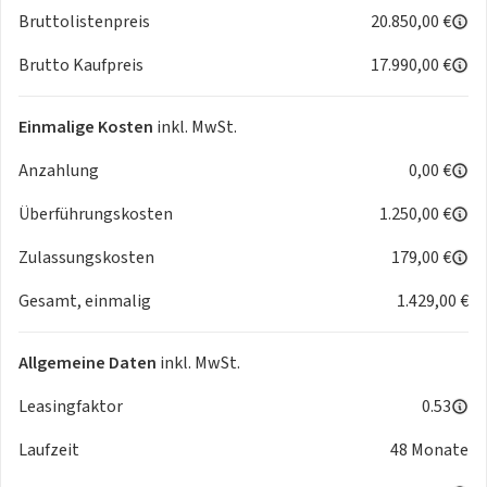
- Polsterung schwarz
Bruttolistenpreis
20.850,00 €
- Rücksitzlehne im Verhältnis 60:40, separat umklappbar
Brutto Kaufpreis
17.990,00 €
- Lenkrad höhen- und längsverstellbar
- Mittelkonsole mit Ablagefach und Getränkehaltern
- Sonnenblende vorn mit Schminkspiegel (Fahrerseite)
Einmalige Kosten
inkl. MwSt.
- Haltegriff (Beifahrerseite vorne)
Anzahlung
0,00 €
- Farbiges LCD-Multifunktionsdisplay
- 12V- Anschluß in Mittelkonsole
Überführungskosten
1.250,00 €
Sicherheitsausstattung:
Zulassungskosten
179,00 €
- Dual-Sensor gestützte aktive Bremsunterstützung (DSBS)
Gesamt, einmalig
1.429,00 €
mit Frontalaufprall- u.
Querverkehrserkennung
- Müdigkeitserkennung
Allgemeine Daten
inkl. MwSt.
- Spurhaltewarnsystem mit Lenkeingriff und
Spurhaltefunktion
Leasingfaktor
0.53
- Verkehrszeichenerkennung mit optischer u. akustischer
Laufzeit
48 Monate
Warnung bei Überschreitung der
Geschwindigkeit