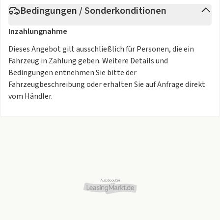
Notbremsassistent
Bedingungen / Sonderkonditionen
Querverkehrswarnung
Weitere...
Inzahlungnahme
SUZUKI CONNECT
Guide me Light
Dieses Angebot gilt ausschließlich für Personen, die ein
Fahrzeug in Zahlung geben. Weitere Details und
Bedingungen entnehmen Sie bitte der
Irrtümer und Änderungen vorbehalten.
Fahrzeugbeschreibung oder erhalten Sie auf Anfrage direkt
vom Händler.