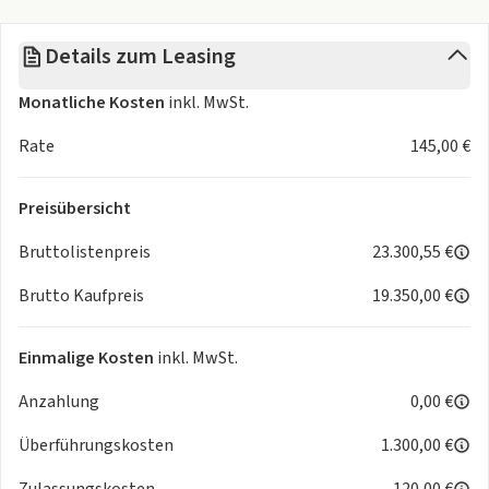
Multi-Funktions-Display
Digitaler Radioempfang DAB
Details zum Leasing
USB Anschluss, Bluetooth Audiostreaming
Handyvorbereitung Bluetooth
Monatliche Kosten
inkl. MwSt.
Apple CarPlay u. Android Auto kabellos
Räder und Reifen
Rate
145,00 €
Leichtmetallfelgen
Komfort
Preisübersicht
Klimaanlage
Fahrersitz höhenverstellbar
Bruttolistenpreis
23.300,55 €
Sitzheizung Fahrer/Beifahrer
Brutto Kaufpreis
19.350,00 €
Lenksäule verstellbar
Keyless-Start
Zentralver. mit Fernbedienung
Einmalige Kosten
inkl. MwSt.
Fensterheber elektrisch 4-fach
Anzahlung
0,00 €
Privacy-Verglasung: abgedunkelte Heck- und Seitenscheiben
Kopfstützen vorn und hinten
Überführungskosten
1.300,00 €
Getränkehalter
Interieur
Zulassungskosten
120,00 €