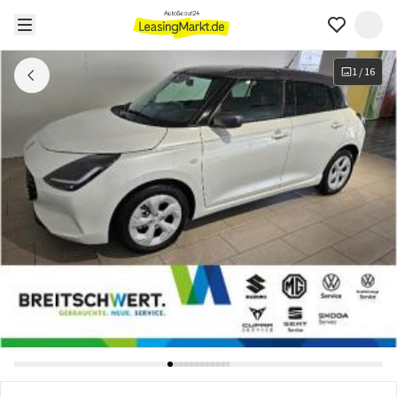
1
/
16