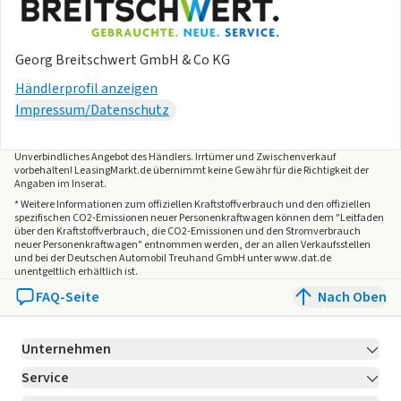
Georg Breitschwert GmbH & Co KG
Händlerprofil anzeigen
Impressum/Datenschutz
Unverbindliches Angebot des
Händlers
. Irrtümer und Zwischenverkauf
vorbehalten! LeasingMarkt.de übernimmt keine Gewähr für die Richtigkeit der
Angaben im Inserat.
* Weitere Informationen zum offiziellen Kraftstoffverbrauch und den offiziellen
spezifischen CO2-Emissionen neuer Personenkraftwagen können dem "Leitfaden
über den Kraftstoffverbrauch, die CO2-Emissionen und den Stromverbrauch
neuer Personenkraftwagen" entnommen werden, der an allen Verkaufsstellen
und bei der Deutschen Automobil Treuhand GmbH unter www.dat.de
unentgeltlich erhältlich ist.
FAQ-Seite
Nach Oben
Unternehmen
Service
Über LeasingMarkt.de