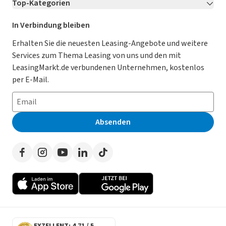
Top-Kategorien
Kontakt
Karriere
Jetzt bewerben!
Leasing Deals
Ratgeber
Für Händler
In Verbindung bleiben
Gebrauchtwagen Leasing
Magazin
Kooperation mit AutoScout24
Erhalten Sie die neuesten Leasing-Angebote und weitere
Services zum Thema Leasing von uns und den mit
Leasing ohne Anzahlung
Datenschutz-Einstellungen
AGB
LeasingMarkt.de verbundenen Unternehmen, kostenlos
E-Auto Leasing
So funktioniert’s
Datenschutz
per E-Mail.
Privatleasing
Häufig gestellte Fragen
Impressum
Leasing-Vergleiche
Leasing-Lexikon
Erklärung zur Barrierefreiheit
Absenden
Herstellerverzeichnis
Auto-Tests
Presse
Händlerverzeichnis
Werben auf LeasingMarkt.de
Autoleasing in der Nähe