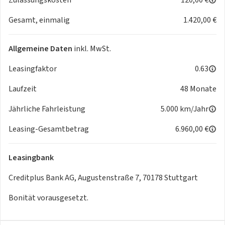
Multifunktionslenkrad
Gesamt, einmalig
1.420,00 €
Bordcomputer
Rücksitze klapp- und teilbar
Laderaumabdeckung
Allgemeine Daten
inkl. MwSt.
Durchladesystem
Exterieur
Leasingfaktor
0.63
Außenspiegel elekt. und beheizt
Laufzeit
48 Monate
Sicherheit
ISOFIX Kindersitzbefestigung
Jährliche Fahrleistung
5.000 km/Jahr
Fahrer- /Beifahrerairbag
Kopfairbag vorn und hinten
Leasing-Gesamtbetrag
6.960,00 €
Seitenairbag vorn
Bremsassistent
Leasingbank
Elektr. Stabilitätsprogramm ESP
Reifendruckkontrolle
Creditplus Bank AG, Augustenstraße 7, 70178 Stuttgart
Diebstahlwarnanlage
Bonität vorausgesetzt.
Antiblockiersystem ABS
Notrufsystem