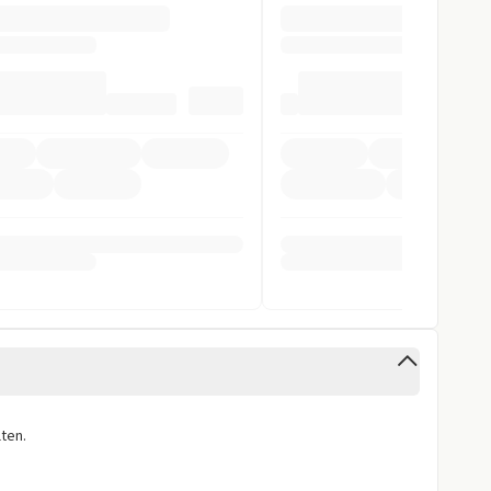
pomat
ag
inten
cht
stent
ra
ten.
istent