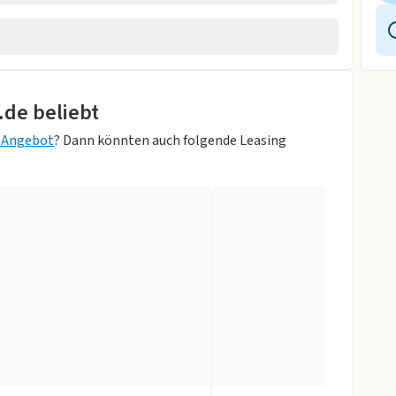
rheber
.de beliebt
sung
g Angebot
? Dann könnten auch folgende Leasing
Zentralverr.
itzbank
ite/Mineral Grey
r
gen
slenkrad
ung