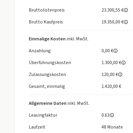
Klimaanlage
Fahrersitz höhenverstellbar
Bruttolistenpreis
23.300,55 €
Sitzheizung Fahrer/Beifahrer
Brutto Kaufpreis
19.350,00 €
Lenksäule verstellbar
Keyless-Start
Zentralver. mit Fernbedienung
Einmalige Kosten
inkl. MwSt.
Fensterheber elektrisch 4-fach
Privacy-Verglasung: abgedunkelte Heck- und Seite
Anzahlung
0,00 €
Kopfstützen vorn und hinten
Überführungskosten
1.300,00 €
Getränkehalter
Interieur
Zulassungskosten
120,00 €
Multifunktionslenkrad
Bordcomputer
Gesamt, einmalig
1.420,00 €
Rücksitze klapp- und teilbar
Laderaumabdeckung
Allgemeine Daten
inkl. MwSt.
Durchladesystem
Exterieur
Leasingfaktor
0.63
Außenspiegel elekt. und beheizt
Laufzeit
48 Monate
Sicherheit