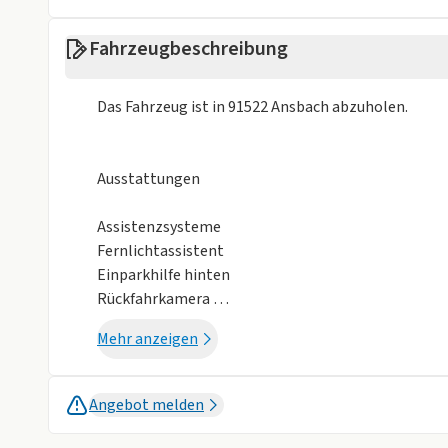
Alufelgen
Isofix
Fahrzeugbeschreibung
Metalliclackierung
Weniger anzei
Das Fahrzeug ist in 91522 Ansbach abzuholen.
Ausstattungen
Assistenzsysteme
Fernlichtassistent
Einparkhilfe hinten
Rückfahrkamera
Automatische Distanzregelung ACC
Mehr anzeigen
Berganfahrhilfe
Müdigkeitserkennung
Totwinkel-Assistent
Angebot melden
Spurhalteassistent
Verkehrszeichenerkennung