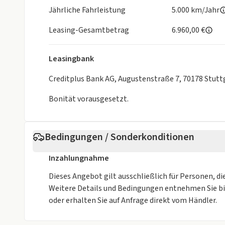
ISOFIX Kindersitzbefestigung
Jährliche Fahrleistung
5.000 km/Jahr
Fahrer- /Beifahrerairbag
Kopfairbag vorn und hinten
Leasing-Gesamtbetrag
6.960,00 €
Seitenairbag vorn
Bremsassistent
Leasingbank
Elektr. Stabilitätsprogramm ESP
Reifendruckkontrolle
Creditplus Bank AG, Augustenstraße 7, 70178 Stutt
Diebstahlwarnanlage
Bonität vorausgesetzt.
Antiblockiersystem ABS
Notrufsystem
Notbremsassistent
Bedingungen / Sonderkonditionen
Querverkehrswarnung
Weitere...
Inzahlungnahme
SUZUKI CONNECT
Guide me Light
Dieses Angebot gilt ausschließlich für Personen, di
Weitere Details und Bedingungen entnehmen Sie b
oder erhalten Sie auf Anfrage direkt vom Händler.
Irrtümer und Änderungen vorbehalten.