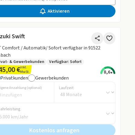
Aktivieren
zuki Swift
mfort / Automatik/ Sofort verfügbar in 91522
sbach
ivat- & Gewerbekunden
Verfügbar: Sofort
45,00 €
inkl.
8,6
MwSt.
Privatkunden
Gewerbekunden
Laufzeit
igene Anzahlung (optional)
Fahrleistung
Kostenlos anfragen