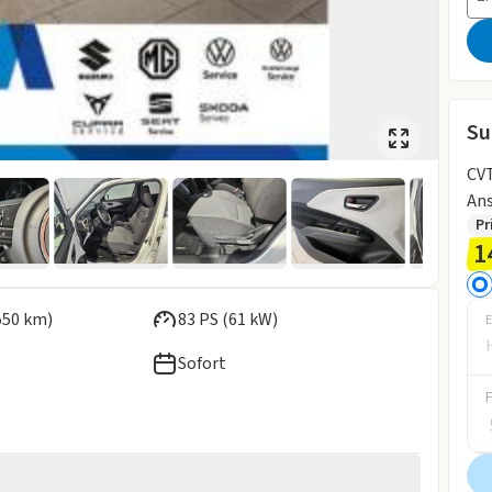
Su
CVT Co
An
Pr
1
550 km)
83 PS (61 kW)
E
Sofort