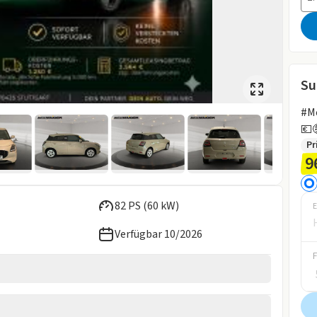
Su
#Me
💶
Pr
9
82 PS (60 kW)
E
Verfügbar 10/2026
2026