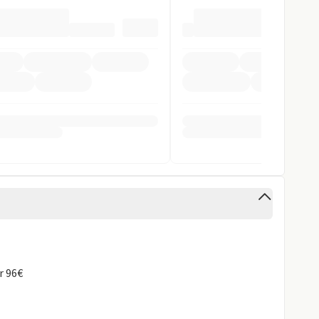
inten
cht
stent
ra
istent
rung
gen
ür 96€