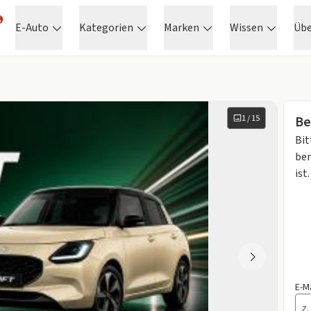
E-Auto
Kategorien
Marken
Wissen
Üb
1
/
15
Be
Bit
ben
ist.
E-M