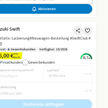
Aktivieren
zuki Swift
tallic-Lackierung#Neuwagen-Bestellung #SwiftClub #
🤑
ivat- & Gewerbekunden
Verfügbar: 10/2026
6,00 €
inkl.
8,7
MwSt.
Privatkunden
Gewerbekunden
Laufzeit
igene Anzahlung (optional)
Fahrleistung
Kostenlos anfragen