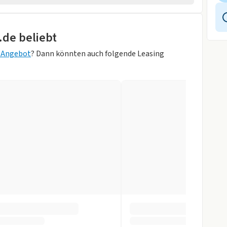
.de beliebt
itzbank
g Angebot
? Dann könnten auch folgende Leasing
rben verfügbar)
r
slenkrad
gen
ung
pomat