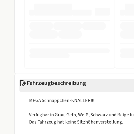
Alarmanlage
Einparkhilfe h
ESP
Fahrer-Airbag
LED Scheinwerfer
LED Tagfahrli
Müdigkeits-Warnsystem
Notbremsassi
Reifendruckkontrollsystem
Rückfahrkame
Spurhalteassistent
Totwinkel-Ass
Sonstige
Fahrzeugbeschreibung
Isofix
Metalliclackie
MEGA Schnäppchen-KNALLER!!!
Weniger anzei
Verfügbar in Grau, Gelb, Weiß, Schwarz und Beige f
Das Fahrzeug hat keine Sitzhöhenverstellung.