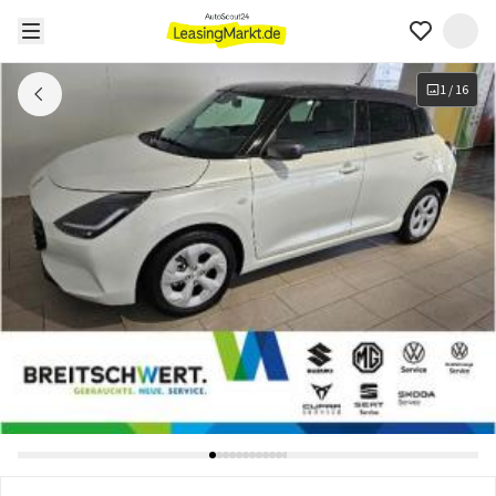
1
/
16