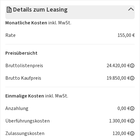
Audio &\, Kommunikation
Details zum Leasing
Navigationssystem
Monatliche Kosten
inkl. MwSt.
Radio
Multi-Funktions-Display
Rate
155,00 €
Digitaler Radioempfang DAB
USB Anschluss, Bluetooth Audiostreaming
Preisübersicht
Handyvorbereitung Bluetooth
Apple CarPlay u. Android Auto kabellos
Bruttolistenpreis
24.420,00 €
Komfort
Brutto Kaufpreis
19.850,00 €
Klimaanlage
Einmalige Kosten
inkl. MwSt.
Fahrersitz höhenverstellbar
Anzahlung
0,00 €
Sitzheizung Fahrer/Beifahrer
Lenksäule verstellbar
Überführungskosten
1.300,00 €
Keyless-Start
Zentralver. mit Fernbedienung
Zulassungskosten
120,00 €
Fensterheber elektrisch 4-fach