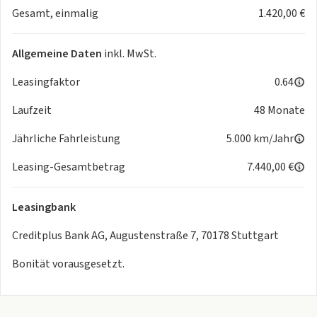
Gesamt, einmalig
1.420,00 €
Kopfstützen vorn und hinten
Getränkehalter
Interieur
Allgemeine Daten
inkl. MwSt.
Sitze Stoff
Leasingfaktor
0.64
Multifunktionslenkrad
Laufzeit
48 Monate
Bordcomputer
Rücksitze klapp- und teilbar
Jährliche Fahrleistung
5.000 km/Jahr
Laderaumabdeckung
Durchladesystem
Leasing-Gesamtbetrag
7.440,00 €
Exterieur
Leasingbank
Antrieb: Frontantrieb
Touchscreen Bedienung
Creditplus Bank AG, Augustenstraße 7, 70178 Stuttgart
Leichtmetallfelgen
Bonität vorausgesetzt.
Außenspiegel elekt. und beheizt
Notrufsystem
Sicherheit