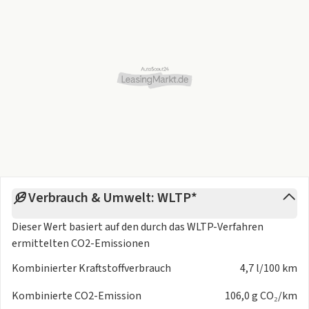
ISOFIX Kindersitzbefestigung
Fahrer- /Beifahrerairbag
Kopfairbag vorn und hinten
Seitenairbag vorn
Elektr. Stabilitätsprogramm ESP
Reifendruckkontrolle
Diebstahlwarnanlage
Antiblockiersystem ABS
Notbremsassistent
Querverkehrswarnung
Weitere Ausstattung
Verbrauch & Umwelt: WLTP*
3 Jahre Herstellergarantie
Dieser Wert basiert auf den durch das
WLTP-Verfahren
SUZUKI CONNECT
ermittelten CO2-Emissionen
Guide me Light
ehem. Mietfahrzeug
Kombinierter Kraftstoffverbrauch
4,7 l/100 km
Kombinierte CO2-Emission
106,0 g CO₂/km