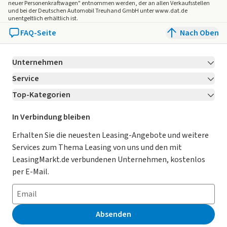
neuer Personenkraftwagen" entnommen werden, der an allen Verkaufsstellen
und bei der Deutschen Automobil Treuhand GmbH unter www.dat.de
unentgeltlich erhältlich ist.
FAQ-Seite
Nach Oben
Unternehmen
Service
Über LeasingMarkt.de
Top-Kategorien
Kontakt
Karriere
Jetzt bewerben!
Leasing Deals
Ratgeber
Für Händler
In Verbindung bleiben
Gebrauchtwagen Leasing
Magazin
Kooperation mit AutoScout24
Erhalten Sie die neuesten Leasing-Angebote und weitere
Services zum Thema Leasing von uns und den mit
Leasing ohne Anzahlung
Datenschutz-Einstellungen
AGB
LeasingMarkt.de verbundenen Unternehmen, kostenlos
E-Auto Leasing
So funktioniert’s
Datenschutz
per E-Mail.
Privatleasing
Häufig gestellte Fragen
Impressum
Leasing-Vergleiche
Leasing-Lexikon
Erklärung zur Barrierefreiheit
Absenden
Herstellerverzeichnis
Auto-Tests
Presse