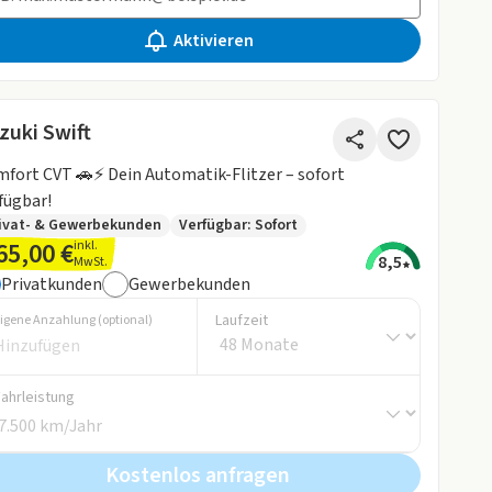
Aktivieren
zuki Swift
ein Automatik-Flitzer – sofort
fügbar!
ivat- & Gewerbekunden
Verfügbar: Sofort
65,00 €
inkl.
8,5
MwSt.
Privatkunden
Gewerbekunden
Laufzeit
igene Anzahlung (optional)
Fahrleistung
Kostenlos anfragen