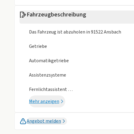
Alufelgen
Dachreling
Fahrzeugbeschreibung
Isofix
Metalliclackie
Weniger anzei
Das Fahrzeug ist abzuholen in 91522 Ansbach
Getriebe
Automatikgetriebe
Assistenzsysteme
Fernlichtassistent
Einparkhilfe hinten
Mehr anzeigen
Rückfahrkamera
Automatische Distanzregelung ACC
Berganfahrhilfe
Angebot melden
Müdigkeitserkennung
Totwinkel-Assistent