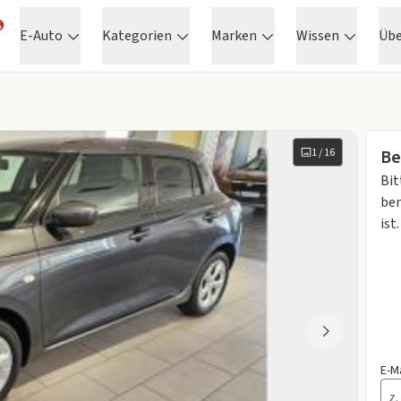
E-Auto
Kategorien
Marken
Wissen
Üb
1
/
16
Be
Bit
ben
ist.
E-M