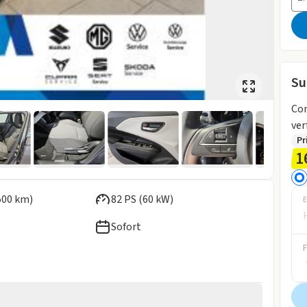
Su
Comfort CVT 🚗⚡ D
ver
Pr
1
500 km)
82 PS (60 kW)
E
Sofort