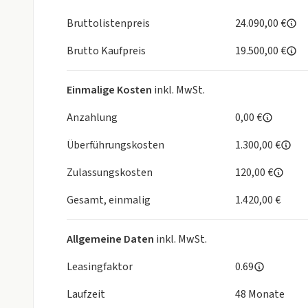
Handyvorbereitung Bluetooth
Apple CarPlay u. Android Auto kabellos
Bruttolistenpreis
24.090,00 €
Komfort
Brutto Kaufpreis
19.500,00 €
Klimaanlage
Fahrersitz höhenverstellbar
Einmalige Kosten
inkl. MwSt.
Sitzheizung Fahrer/Beifahrer
Lenksäule verstellbar
Anzahlung
0,00 €
Keyless-Start
Überführungskosten
1.300,00 €
Zentralver. mit Fernbedienung
Fensterheber elektrisch 4-fach
Zulassungskosten
120,00 €
Kopfstützen vorn und hinten
Getränkehalter
Gesamt, einmalig
1.420,00 €
Interieur
Allgemeine Daten
inkl. MwSt.
Sitze Stoff
Multifunktionslenkrad
Leasingfaktor
0.69
Bordcomputer
Laufzeit
48 Monate
Rücksitze klapp- und teilbar