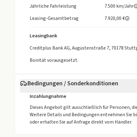
Laderaumabdeckung
Jährliche Fahrleistung
7.500 km/Jahr
Durchladesystem
Exterieur
Leasing-Gesamtbetrag
7.920,00 €
Antrieb: Frontantrieb
Leasingbank
Touchscreen Bedienung
Leichtmetallfelgen
Creditplus Bank AG, Augustenstraße 7, 70178 Stutt
Außenspiegel elekt. und beheizt
Bonität vorausgesetzt.
Notrufsystem
Sicherheit
Bedingungen / Sonderkonditionen
ISOFIX Kindersitzbefestigung
Fahrer- /Beifahrerairbag
Inzahlungnahme
Kopfairbag vorn und hinten
Seitenairbag vorn
Dieses Angebot gilt ausschließlich für Personen, di
Elektr. Stabilitätsprogramm ESP
Weitere Details und Bedingungen entnehmen Sie b
Reifendruckkontrolle
oder erhalten Sie auf Anfrage direkt vom Händler.
Diebstahlwarnanlage
Antiblockiersystem ABS