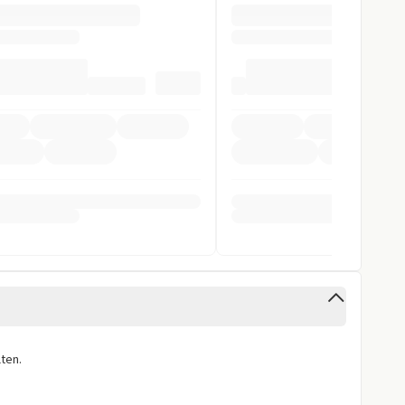
pomat
fer
arnsystem
ntrollsystem
stent
ten.