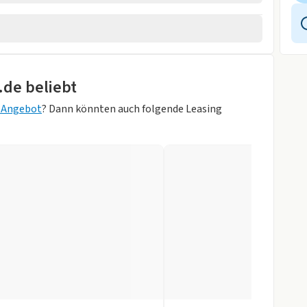
sung
.de beliebt
Zentralverr.
g Angebot
? Dann könnten auch folgende Leasing
itzbank
Gray Metallic)
gen
r
slenkrad
ung