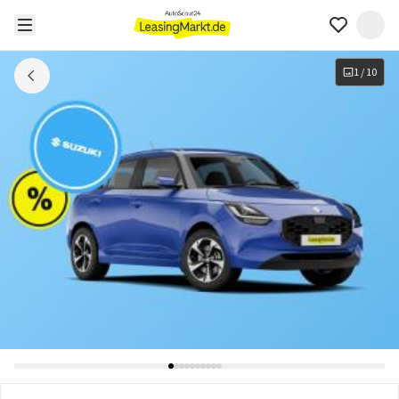
1
/
10