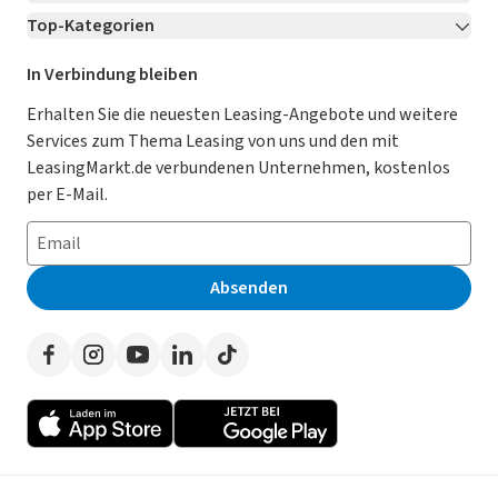
Top-Kategorien
Kontakt
Karriere
Jetzt bewerben!
Leasing Deals
Ratgeber
Für Händler
In Verbindung bleiben
Gebrauchtwagen Leasing
Magazin
Kooperation mit AutoScout24
Erhalten Sie die neuesten Leasing-Angebote und weitere
Services zum Thema Leasing von uns und den mit
Leasing ohne Anzahlung
Datenschutz-Einstellungen
AGB
LeasingMarkt.de verbundenen Unternehmen, kostenlos
E-Auto Leasing
So funktioniert’s
Datenschutz
per E-Mail.
Privatleasing
Häufig gestellte Fragen
Impressum
Leasing-Vergleiche
Leasing-Lexikon
Erklärung zur Barrierefreiheit
Absenden
Herstellerverzeichnis
Auto-Tests
Presse
Händlerverzeichnis
Werben auf LeasingMarkt.de
Autoleasing in der Nähe