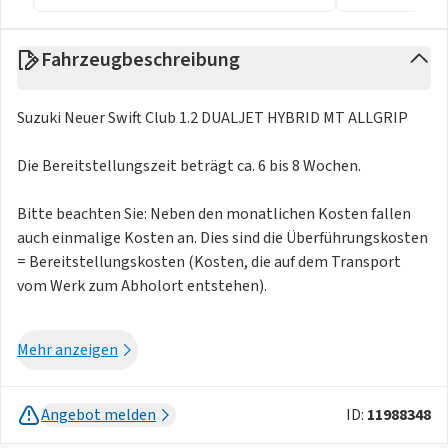
Fahrzeugbeschreibung
Suzuki Neuer Swift Club 1.2 DUALJET HYBRID MT ALLGRIP
Die Bereitstellungszeit beträgt ca. 6 bis 8 Wochen.
Bitte beachten Sie: Neben den monatlichen Kosten fallen
auch einmalige Kosten an. Dies sind die Überführungskosten
= Bereitstellungskosten (Kosten, die auf dem Transport
vom Werk zum Abholort entstehen).
Weitere Farben auf Anfrage verfügbar:
Mehr anzeigen
- Cool Yellow Gelb
Ebenfalls sind weitere Farben auf Anfrage verfügbar, hier ist
Angebot melden
ID:
11988348
ein Aufpreis von 12€ monatlich zu zahlen.