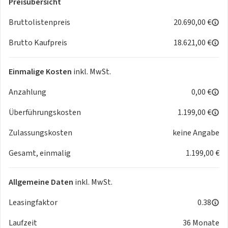
Preisübersicht
Ausstattung:
Bruttolistenpreis
20.690,00 €
Klimaanlage mit Pollenfilter
Brutto Kaufpreis
18.621,00 €
Fensterheber vorn und hinten elektrisch
Adaptiver Tempomat (ACC) mit Berücksichtigung erkannter
Geschwindigkeitsbegrenzungen
Einmalige Kosten
inkl. MwSt.
Polsterung schwarz
Anzahlung
0,00 €
Rücksitzlehne im Verhältnis 60:40 separat umklappbar
Lenkrad höhen- und längsverstellbar
Überführungskosten
1.199,00 €
Mittelkonsole mit Ablagefach und Getränkehaltern
Sonnenblende vorn mit Schminkspiegel (Fahrerseite)
Zulassungskosten
keine Angabe
Haltegriff (Beifahrerseite vorne)
Gesamt, einmalig
1.199,00 €
Farbiges LCD-Multifunktionsdisplay
12V-Anschluß in Mittelkonsole
Audio-System (inkl. DAB+) mit Smartphone-Anbindung inkl.
Allgemeine Daten
inkl. MwSt.
Navi, Bluetooth®-Freisprecheinrichtung und
Lenkradbedienung
Leasingfaktor
0.38
9 Zoll Display mit HD-Auflösung
Laufzeit
36 Monate
2 Lautsprecher