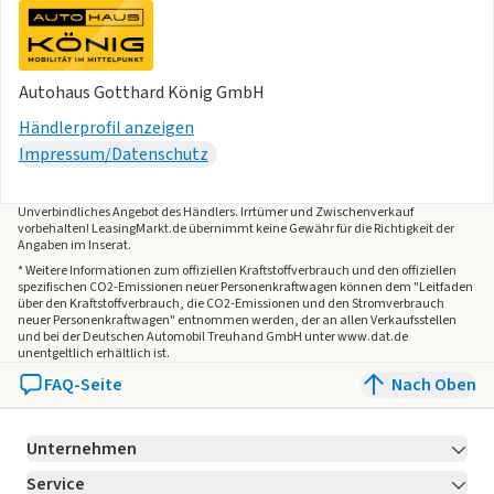
Autohaus Gotthard König GmbH
Händlerprofil anzeigen
Impressum/Datenschutz
Unverbindliches Angebot des
Händlers
. Irrtümer und Zwischenverkauf
vorbehalten! LeasingMarkt.de übernimmt keine Gewähr für die Richtigkeit der
Angaben im Inserat.
* Weitere Informationen zum offiziellen Kraftstoffverbrauch und den offiziellen
spezifischen CO2-Emissionen neuer Personenkraftwagen können dem "Leitfaden
über den Kraftstoffverbrauch, die CO2-Emissionen und den Stromverbrauch
neuer Personenkraftwagen" entnommen werden, der an allen Verkaufsstellen
und bei der Deutschen Automobil Treuhand GmbH unter www.dat.de
unentgeltlich erhältlich ist.
FAQ-Seite
Nach Oben
Unternehmen
Service
Über LeasingMarkt.de