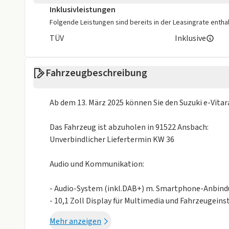
Totwinkel-Assistent
Inklusivleistungen
Folgende Leistungen sind bereits in der Leasingrate enthal
Sonstige
TÜV
Inklusive
Alufelgen
Isofix
Metalliclackierung
Fahrzeugbeschreibung
Weniger anzei
Ab dem 13. März 2025 können Sie den Suzuki e-Vitar
Das Fahrzeug ist abzuholen in 91522 Ansbach:
Unverbindlicher Liefertermin KW 36
Audio und Kommunikation:
- Audio-System (inkl.DAB+) m. Smartphone-Anbindun
- 10,1 Zoll Display für Multimedia und Fahrzeugein
- 4 Lautsprecher
Mehr anzeigen
- USB-A Anschluss (vorn und hinten)