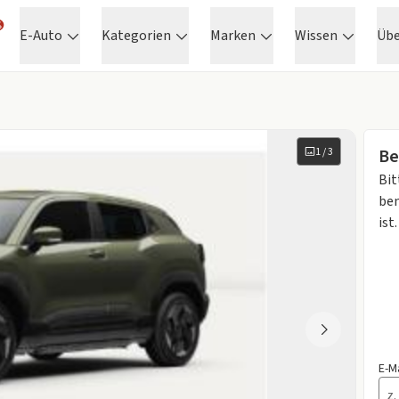
E-Auto
Kategorien
Marken
Wissen
Üb
1
/
3
Be
Bit
ben
ist.
E-M