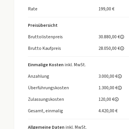
- Mittelarmlehne mit Ablagefach vorn
- Doppelter Kofferraumboden
Rate
199,00 €
- Ambientebeleuchtung (12 Farben)
- Konfigurierbares volldigitales Kombiinstrument (
Preisübersicht
- 12V- Anschluß in Mittelkonsole
- Ladekabel Mode 3 (Typ 2)
Bruttolistenpreis
30.880,00 €
Brutto Kaufpreis
28.050,00 €
Außenausstattung:
- Keyless Start (schlüsselloses Einsteigen und Sta
Einmalige Kosten
inkl. MwSt.
- Außenspiegel elektrisch verstell- und anklappbar
- LED-Scheinwerfer (Projektor Design)
Anzahlung
3.000,00 €
- Lichtsensor
Überführungskosten
1.300,00 €
- Fernlichtassistent
- Manuelle Leuchtweitenregulierung
Zulassungskosten
120,00 €
- LED-Tagfahrlicht
- Guide me Light
Gesamt, einmalig
4.420,00 €
- Ultraviolett (UV) absorbierende Scheiben (Front
- Infrarot (IR) absorbierende und geräuschdämme
Allgemeine Daten
inkl. MwSt.