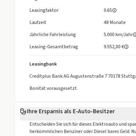
- Privacy Glass (Heckscheibe und hintere Seitensc
- Regensensor
Leasingfaktor
0.65
- Wärmepumpe
Laufzeit
48 Monate
- Außenspiegel in Dachfarbe
- Dachkantenspoiler
Jährliche Fahrleistung
5.000 km/Jahr
- 18"-Alufelgen (Bereifung 225/55 R18) mit Aero
Leasing-Gesamtbetrag
9.552,00 €
Sicherheitsausstattung:
Leasingbank
- Dual-Sensor gestützte aktive Bremsunterstützung
Querverkehrserkennung
Creditplus Bank AG Augustenstraße 7 70178 Stuttg
- Müdigkeitserkennung
Bonität vorausgesetzt.
- Spurhaltewarnsystem mit Lenkeingriff und Spurh
- Verkehrszeichenerkennung mit optischer u. akust
Geschwindigkeit
Ihre Ersparnis als E-Auto-Besitzer
- Toter Winkel-Warnsystem
- Ausparkassistent (RCTA-Warnung beim rückwärt
Entscheiden Sie sich für dieses Elektroauto und spa
Verkehr hinter dem Fahrzg.)
herkömmlichen Benziner oder Diesel bares Geld. N
- Alarmanlage