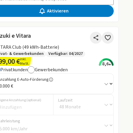
Aktivieren
zuki e Vitara
ITARA Club (49 kWh-Batterie)
ivat- & Gewerbekunden
Verfügbar: 04/2027
99,00 €
inkl.
8,6
MwSt.
Privatkunden
Gewerbekunden
Anzahlung E-Auto-Förderung
Laufzeit
igene Anzahlung (optional)
Fahrleistung