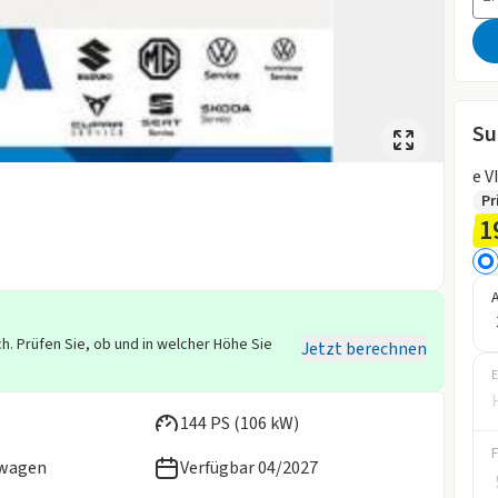
Su
e V
Pr
1
h. Prüfen Sie, ob und in welcher Höhe Sie
Jetzt berechnen
E
144 PS (106 kW)
ewagen
Verfügbar 04/2027