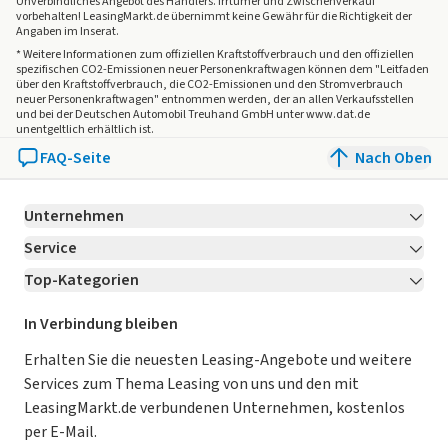
Unverbindliches Angebot des
Händlers
. Irrtümer und Zwischenverkauf
- Passagiersitz-Verstellung- elektrische Sechswege-
vorbehalten! LeasingMarkt.de übernimmt keine Gewähr für die Richtigkeit der
Angaben im Inserat.
Verstellung (Höhe, Rückenlehne und vorwärts/rückwärts)
* Weitere Informationen zum offiziellen Kraftstoffverbrauch und den offiziellen
- Fahrersitz, elektrische Sechswege-Verstellung mit
spezifischen CO2-Emissionen neuer Personenkraftwagen können dem "Leitfaden
über den Kraftstoffverbrauch, die CO2-Emissionen und den Stromverbrauch
Lendenwirbelstütze
neuer Personenkraftwagen" entnommen werden, der an allen Verkaufsstellen
- ISOFIX und Befestigungspunkte für den oberen Haltegurt
und bei der Deutschen Automobil Treuhand GmbH unter www.dat.de
unentgeltlich erhältlich ist.
des Kindersitzes hinten (zwei Außensitze)
FAQ-Seite
Nach Oben
- Rücksitzbankverstellung, längs verstellbar
- Kopfstützen der Fondsitze, manuell verstellbar (nach
oben/unten)
Unternehmen
- Fahrersitz mit Memory-Funktion
Service
Über LeasingMarkt.de
- ISOFIX mit Verankerung oben am Beifahrersitz
Top-Kategorien
- Easy-Entry Einstiegshilfe
Kontakt
Karriere
Jetzt bewerben!
- Armlehne im Fond mit 2 Cupholdern und
Leasing Deals
Ratgeber
Für Händler
In Verbindung bleiben
Durchlademöglichkeit
Gebrauchtwagen Leasing
- Lenkradmaterial: Kunstleder
Magazin
Kooperation mit AutoScout24
Erhalten Sie die neuesten Leasing-Angebote und weitere
- Lenkradverstellung - vierfach, manuell
Services zum Thema Leasing von uns und den mit
Leasing ohne Anzahlung
Datenschutz-Einstellungen
AGB
- Material des Armaturenbretts: Kunstleder-Einfassung
LeasingMarkt.de verbundenen Unternehmen, kostenlos
E-Auto Leasing
- Multifunktionslenkrad mit physischen Tasten
So funktioniert’s
Datenschutz
per E-Mail.