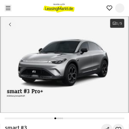
1
/
5
smart #3