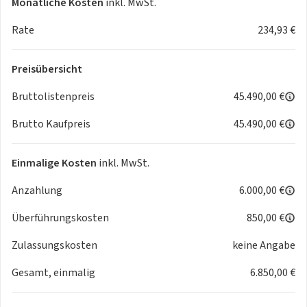
Monatliche Kosten
inkl. MwSt.
- 435 Kilometer Reichweite
- 22 kW AC & 150 kW DC-Ladeleistung
Rate
234,93 €
- Pro Ausstattung:
Preisübersicht
- Navigation + Apple Carplay & Android Auto
- 360°Kamera
Bruttolistenpreis
45.490,00 €
- Panorama-Dach
Brutto Kaufpreis
45.490,00 €
- LED Scheinwerfer
- 19 Zoll LM-Felgen
uvm.
Einmalige Kosten
inkl. MwSt.
Anzahlung
6.000,00 €
Überführungskosten
850,00 €
Der neue smart #3 mit der
Premium-Ausstattung Pro+
in
Zulassungskosten
keine Angabe
verschiedenen Farbkombinationen in
20-24 Wochen
lieferbar!
Gesamt, einmalig
6.850,00 €
Jetzt bei Deinem smart-Partner vor Ort jederzeit