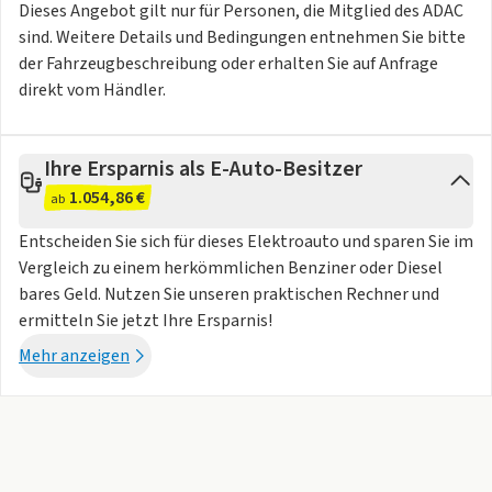
Dieses Angebot gilt nur für Personen, die Mitglied des ADAC
- Gleichstrom-Ladezeit 150kW DC <30 min 10-80%
sind. Weitere Details und Bedingungen entnehmen Sie bitte
- Ladeanschlusskappe: Zum Öffnen drücken (inklusive
der Fahrzeugbeschreibung oder erhalten Sie auf Anfrage
Wechsel- und Gleichstrom-Laden)
direkt vom Händler.
- Vordere Bremse: Belüftete Bremsscheibe
- CCS Typ-2-Stecker Europa
- ESP/ESC -Bergabfahrsteuerung (HDC)
Ihre Ersparnis als E-Auto-Besitzer
- Typ des Heckantriebsmotors: Permanentmagnet-
1.054,86 €
ab
Synchronmotor (PMS)
- Scheibenbremsen hinten, belüftet
Entscheiden Sie sich für dieses Elektroauto und sparen Sie im
- ABS - Antiblockiersystem
Vergleich zu einem herkömmlichen Benziner oder Diesel
- Berganfahrhilfe
bares Geld. Nutzen Sie unseren praktischen Rechner und
- Nutzbremsung (Rekuperation)
ermitteln Sie jetzt Ihre Ersparnis!
- Komfortfederung
Mehr anzeigen
- ESP/ESC - Überschlagschutzsystem (ARP)
- E-Pedal Modus
- Elektronische Traktionskontrolle (TCS/ASR)
- Batterietyp: NCM
- Intelligentes Batteriemanagementsystem mit