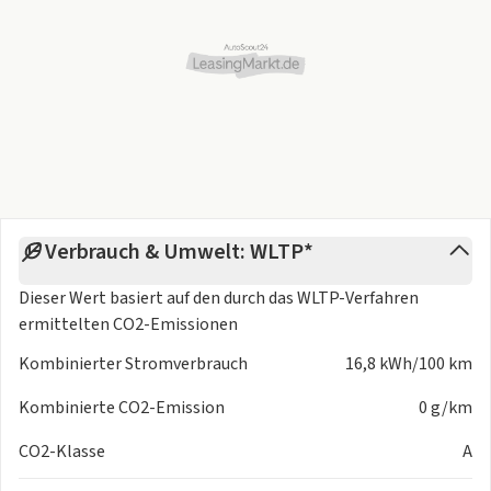
Temperaturregelung
- Intelligentes Energiemanagement
- smart Charge@home
Außenspiegel + Lichter
- CyberSparks LED Scheinwerfer
- Halo-Panoramadach, fest
- Bremslicht mit optischer Warnfunktion
- Active Grille Shutters (AGS) (aktiv steuerbare Luftführung)
Verbrauch & Umwelt: WLTP*
- Türspiegel mit Positionsspeicherung
- Elektrische Heckklappe
Dieser Wert basiert auf den durch das
WLTP-Verfahren
- Verdeckte Türgriffe - elektrisch
ermittelten CO2-Emissionen
- Außenspiegel, automatisch abblendend
Kombinierter Stromverbrauch
16,8 kWh/100 km
- Rückleuchten - LED
- Positionslichter in voller Länge
Kombinierte CO2-Emission
0 g/km
- Scheinwerferlicht mit Follow-me-Home Funktion
- Heckfenster - abgedunkelte Scheiben
CO2-Klasse
A
- Seitenfenster - abgedunkelte Scheiben