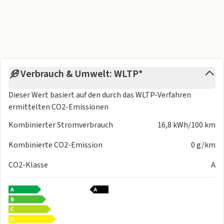
- Positionslichter in voller Länge
- Scheinwerferlicht mit Follow-me-Home Funktion
- Heckfenster - abgedunkelte Scheiben
- Seitenfenster - abgedunkelte Scheiben
- Elektrisches Sonnenschutzrollo
- Dachreling
Verbrauch & Umwelt: WLTP*
- Türspiegel - beheizt
- Vordere Scheibenwischer - Regensensor
Dieser Wert basiert auf den durch das
WLTP-Verfahren
- Türspiegel, automatisches Absenken bei Rückwärtsgang
ermittelten CO2-Emissionen
- Außenspiegel, elektrisch verstellbar
Kombinierter Stromverbrauch
16,8 kWh/100 km
- Felgendurchmesser: 19 Zoll Aluminiumlegierung 235/45
R19
Kombinierte CO2-Emission
0 g/km
- 19 Zoll Amps - 235/45 R19
CO2-Klasse
A
Interieur + Komfort
- Motiv Pro/Pro+ 2 Varianten
- Sitzmaterial: Kunstleder
- Verstellen des Beifahrersitzes - elektrische Vierwege-