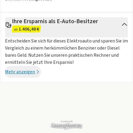
- E-Pedal Modus
- Elektronische Traktionskontrolle (TCS/ASR)
- Batterietyp: NCM
Ihre Ersparnis als E-Auto-Besitzer
- Intelligentes Batteriemanagementsystem mit
1.406,48 €
ab
Temperaturregelung
- Intelligentes Energiemanagement
Entscheiden Sie sich für dieses Elektroauto und sparen Sie im
- smart Charge@home
Vergleich zu einem herkömmlichen Benziner oder Diesel
bares Geld. Nutzen Sie unseren praktischen Rechner und
Außenspiegel + Lichter
ermitteln Sie jetzt Ihre Ersparnis!
Mehr anzeigen
- CyberSparks LED Scheinwerfer
- Halo-Panoramadach, fest
- Bremslicht mit optischer Warnfunktion
- Active Grille Shutters (AGS) (aktiv steuerbare Luftführung)
- Türspiegel mit Positionsspeicherung
- Elektrische Heckklappe
- Verdeckte Türgriffe - elektrisch
- Außenspiegel, automatisch abblendend
- Rückleuchten - LED