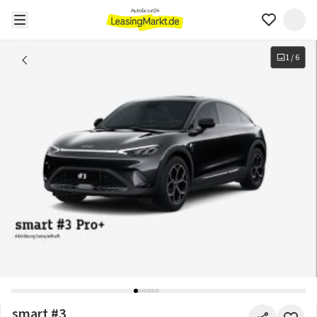
1
/
6
smart #3