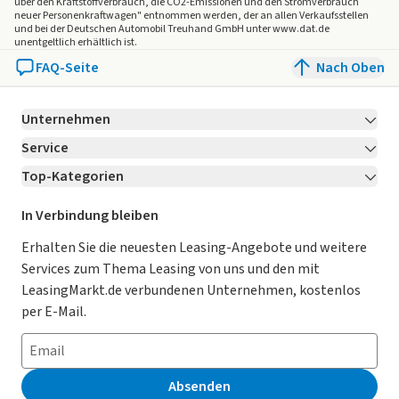
über den Kraftstoffverbrauch, die CO2-Emissionen und den Stromverbrauch
- Lenkradmaterial: Kunstleder
neuer Personenkraftwagen" entnommen werden, der an allen Verkaufsstellen
und bei der Deutschen Automobil Treuhand GmbH unter www.dat.de
- Lenkradverstellung - vierfach, manuell
unentgeltlich erhältlich ist.
- Material des Armaturenbretts: Kunstleder-Einfassung
FAQ-Seite
Nach Oben
- Multifunktionslenkrad mit physischen Tasten
- Edelstahl-Einstiegsleiste
- Konsolen-Armlehnenbox – Luftaustritt zur Kühlung
Unternehmen
- 2-Zonen-Klimaautomatik
Service
Über LeasingMarkt.de
- Luftfilter - Stufe N95
Top-Kategorien
Kontakt
- Fernsteuerung: Voreingestellte Fahrzeugfunktionen
Karriere
Jetzt bewerben!
- Innenspiegel – automatisch abblendender
Leasing Deals
Ratgeber
Für Händler
In Verbindung bleiben
- Umgebungslicht - 64 Farben in Helligkeit und Farbe
Gebrauchtwagen Leasing
Magazin
einstellbar
Kooperation mit AutoScout24
Erhalten Sie die neuesten Leasing-Angebote und weitere
- Überkopfkonsole mit Brillenfach
Services zum Thema Leasing von uns und den mit
Leasing ohne Anzahlung
Datenschutz-Einstellungen
AGB
- Lastfläche & Kofferraum: Kofferraumabdeckung
LeasingMarkt.de verbundenen Unternehmen, kostenlos
E-Auto Leasing
So funktioniert’s
Datenschutz
per E-Mail.
Sicherheit + Assistenz
Privatleasing
Häufig gestellte Fragen
Impressum
Leasing-Vergleiche
Leasing-Lexikon
- Diebstahlschutz – Wegfahrsperre
Erklärung zur Barrierefreiheit
Absenden
- Notrufsystem (eCall)