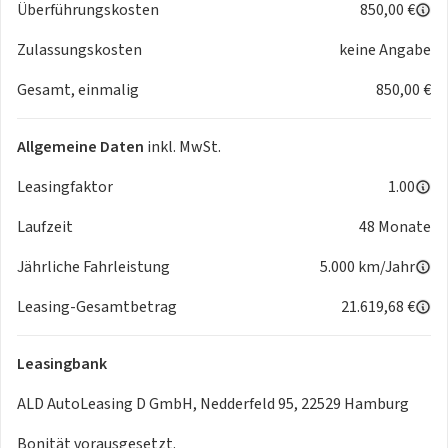
einem autorisierten smart Servicepartner.
Überführungskosten
850,00 €
Zulassungskosten
keine Angabe
Batterie + eMotor
Gesamt, einmalig
850,00 €
- Wechselstrom-Ladeleistung 22 kW AC
- Gleichstrom-Ladezeit 150kW DC <30 min 10-80%
Allgemeine Daten
inkl. MwSt.
- Ladeanschlusskappe: Zum Öffnen drücken (inklusive
Wechsel- und Gleichstrom-Laden)
Leasingfaktor
1.00
- Vordere Bremse: Belüftete Bremsscheibe
- CCS Typ-2-Stecker Europa
Laufzeit
48 Monate
- ESP/ESC -Bergabfahrsteuerung (HDC)
Jährliche Fahrleistung
5.000 km/Jahr
- Typ des Heckantriebsmotors: Permanentmagnet-
Synchronmotor (PMS)
Leasing-Gesamtbetrag
21.619,68 €
- Scheibenbremsen hinten, belüftet
- ABS - Antiblockiersystem
- Berganfahrhilfe
Leasingbank
- Nutzbremsung (Rekuperation)
ALD AutoLeasing D GmbH, Nedderfeld 95, 22529 Hamburg
- Komfortfederung
- ESP/ESC - Überschlagschutzsystem (ARP)
Bonität vorausgesetzt.