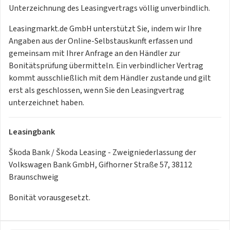
Materialien
Unterzeichnung des Leasingvertrags völlig unverbindlich.
* ISOFIX-Verankerung auf dem Beifahrersitz und den äußeren
Rücksitzen inklusive Top-
Leasingmarkt.de GmbH unterstützt Sie, indem wir Ihre
Tether
Angaben aus der Online-Selbstauskunft erfassen und
* Klimaanlage Climatronic (2-Zonen)
gemeinsam mit Ihrer Anfrage an den Händler zur
* Kopfstützen hinten (3 Stück)
Bonitätsprüfung übermitteln. Ein verbindlicher Vertrag
* Kopfstützen vorn, höheneinstellbar
kommt ausschließlich mit dem Händler zustande und gilt
* Ladekabel für AC-Ladestationen (Mode-3-Ladekabel, Typ 2,
erst als geschlossen, wenn Sie den Leasingvertrag
16A)
unterzeichnet haben.
* LED-Hauptscheinwerfer
* Manuelle Gepäckraumklappe
Leasingbank
* Manuelle Kindersicherung der hinteren Türen
* Manuelle Leuchtweitenregulierung
Škoda Bank / Škoda Leasing - Zweigniederlassung der
* Maximale DC-Ladeleistung (Gleichstrom)
Volkswagen Bank GmbH, Gifhorner Straße 57, 38112
* Mittelarmlehne vorn inklusive Ablagefach
Braunschweig
* Notruffunktion eCall+
Bonität vorausgesetzt.
* Onboard Ladegerät (11 kW)
* Parksensoren hinten mit Rangierbremsfunkion
* Proaktiver Insassenschutz mit Front-