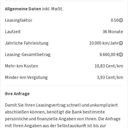
* Waschwasserstandskontrolle
Allgemeine Daten
inkl. MwSt.
* Wireless SmartLink (Andriod Auto, Apple CarPlay)
* Zentralverriegelung und Easy Start sowie SAFE-Sicherung
Leasingfaktor
0.50
* Antriebssystem BEV
Laufzeit
36 Monate
* Außenspiegel Fahrerseite konvex, Beifahrerseite konvex
* Betriebserlaubnis Nachtrag
Jährliche Fahrleistung
10.000 km/Jahr
* Fahrlichtassistent (Easy Light Assist)
* Frontscheibe in Wärmeschutzglas
Leasing-Gesamtbetrag
6.660,00 €
* Gepäckraumabdeckung
Mehr-km Kosten
10,83 Cent/km
* Gepäckraumbeleuchtung
* Getriebe für Elektroantrieb (1-Gang)
Minder-km Vergütung
3,93 Cent/km
* Gurtanlegesignalisation
* Heckscheibenwischer inklusive Scheibenwaschanlage
Ihre Anfrage
* Heckspoiler
* Höheneinstellbare Vordersitze
Damit Sie Ihren Leasingvertrag schnell und unkompliziert
* Infotainment Online
abschließen können, benötigt die Bank bestimmte
* Infotainmentsystem
persönliche und finanzielle Angaben von Ihnen. Die Anfrage
* Interieur aus Stoff, kombiniert mit hochwertigen
mit Ihren Angaben aus der Selbstauskunft ist bis zur