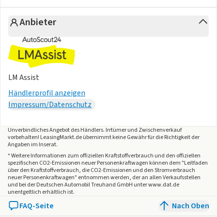
* Standardfahrwerk vorn
* Steuerung Abgas
Anbieter
* Steuerung Ausstattung
* Steuerung Bauteilesatz und Bauvorschrift
* Steuerung Drehmoment
* Steuerung Essence
* Steuerung Fahrwerk
LM Assist
* Steuerung Fahrzeugklassendifferenzierung
Händlerprofil anzeigen
* Steuerung Funktionspaket
Impressum/Datenschutz
* Steuerung Getriebeübersetzung
* Steuerung Gewichtsbereich
* Steuerung Hinterachsgewicht
Unverbindliches Angebot des
Händlers
. Irrtümer und Zwischenverkauf
vorbehalten! LeasingMarkt.de übernimmt keine Gewähr für die Richtigkeit der
* Steuerung Infotainment
Angaben im Inserat.
* Steuerung Interieur
* Weitere Informationen zum offiziellen Kraftstoffverbrauch und den offiziellen
spezifischen CO2-Emissionen neuer Personenkraftwagen können dem "Leitfaden
* Steuerung Klimazonen
über den Kraftstoffverbrauch, die CO2-Emissionen und den Stromverbrauch
* Steuerung Ladung
neuer Personenkraftwagen" entnommen werden, der an allen Verkaufsstellen
und bei der Deutschen Automobil Treuhand GmbH unter www.dat.de
* Steuerung Leergewichtsbereich
unentgeltlich erhältlich ist.
* Steuerung Plattformgruppenklasse
FAQ-Seite
Nach Oben
* Steuerung Produktanpassung