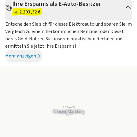
Ihre Ersparnis als E-Auto-Besitzer
, Heck- und Seitenaufprallerkennung
* Radschrauben Standard
2.293,32 €
ab
* Reflektor in den Seitentüren vorn
Entscheiden Sie sich für dieses Elektroauto und sparen Sie im
* Regensensor
Vergleich zu einem herkömmlichen Benziner oder Diesel
* Reifendrucküberwachung
bares Geld. Nutzen Sie unseren praktischen Rechner und
* Rückfahrkamera
ermitteln Sie jetzt Ihre Ersparnis!
* Rücksitzlehne geteilt umlegbar
* Scheiben seitlich und hinten in Wärmeschutzverglasung
Mehr anzeigen
* Schnellladeanschluss (CCS / Combo 2)
* Seitenairbags vorn sowie Center-Airbag und Kopfairbags
* Sonnenblenden mit beleuchtetem Spiegel auf Fahrer- und
Beifahrerseite
* Sprachsteuerung
* Spurhalteassistent (Lane Assist)
* Spurwechsel- und Ausparkassistent sowie Ausstiegswarner
(Side Assist)
* Betriebsspannung 12 Volt
* Geschwindigkeitsabhängige Servolenkung
* Heckantrieb