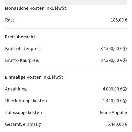
* Doppelton-Signalhorn
Monatliche Kosten
inkl. MwSt.
* Drehstromgenerator 50 A
* Dreipunkt-Automatiksicherheitsgurte mit Gurtstraffer für
Rate
185,00 €
die äußeren Rücksitzplätze
* E-Sound (Außenlautsprecher zur Erzeugung eines
Preisübersicht
Fahrgeräuschs)
* Einstellbare Lendenwirbelstützen in den Vordersitzen
Bruttolistenpreis
37.390,00 €
* Elektrisch einstell-
Brutto Kaufpreis
37.390,00 €
, anklapp- und beheizbare Außenspiegel mit automatischer
Abblendung (Fahrerseite)
* Elektrische Lenksäulenverriegelung
Einmalige Kosten
inkl. MwSt.
* Elektrische Luftzusatzheizung
Anzahlung
4.000,00 €
* Elektro-Motor mit maximaler Systemleistung 140 kW
* Elektronische Parkbremse inklusive Auto-Hold-Funktion
Überführungskosten
1.440,00 €
* Steuerung Antennenfrequenz (FM)
* Steuerung FOD Funktionen
Zulassungskosten
keine Angabe
* Steuerung Motor
Gesamt, einmalig
5.440,00 €
* Trommelbremsen hinten
* Verkehrszeichenerkennung