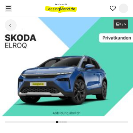
1
/
6