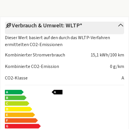
* Hochvolt-Batterie 61 kWh (brutto)
* Intelligenter Geschwindigkeitsassistent (ISA) und
Speedlimiter
Verbrauch & Umwelt: WLTP*
(Geschwindigkeitsbegrenzer)
* Kältemittel R1234yf
Dieser Wert basiert auf den durch das
WLTP-Verfahren
* Karosserievariante SUV
ermittelten CO2-Emissionen
* Linkslenker
* Modellbezeichnung am Heck
Kombinierter Stromverbrauch
15,1 kWh/100 km
* Radhausbeplankung aus Kunststoff
Kombinierte CO2-Emission
0 g/km
* Scheibenbremsen vorn
* Serviceanzeige 2 Jahre (fest) ohne km Elektro-Fahrzeug
CO2-Klasse
A
* Standard Fertigungsablauf
* Standardfahrwerk hinten
* Steuerung Typschild M1-PKW
* Steuerung UN-ECE
* Steuerung UWB-Trägerfrequenz
* Steuerung Zellmodul
* Vorbereitung für Alkohol-Wegfahrsperre