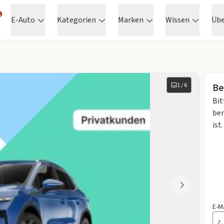
E-Auto
Kategorien
Marken
Wissen
Üb
1
/
6
Be
Bit
ben
ist.
E-M