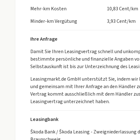
* Infotainment Online
Mehr-km Kosten
10,83 Cent/km
* Infotainmentsystem
* Interieur aus Stoff, kombiniert mit hochwertigen
Minder-km Vergütung
3,93 Cent/km
* ISOFIX-Verankerung auf dem Beifahrersitz und de
Tether
Ihre Anfrage
* Klimaanlage Climatronic (2-Zonen)
* Kopfstützen hinten (3 Stück)
Damit Sie Ihren Leasingvertrag schnell und unkomp
* Kopfstützen vorn, höheneinstellbar
bestimmte persönliche und finanzielle Angaben von
* Ladekabel für AC-Ladestationen (Mode-3-Ladekabe
Selbstauskunft ist bis zur Unterzeichnung des Leasi
* LED-Hauptscheinwerfer
* Manuelle Gepäckraumklappe
Leasingmarkt.de GmbH unterstützt Sie, indem wir I
* Manuelle Kindersicherung der hinteren Türen
und gemeinsam mit Ihrer Anfrage an den Händler zu
* Manuelle Leuchtweitenregulierung
Vertrag kommt ausschließlich mit dem Händler zust
* Maximale DC-Ladeleistung (Gleichstrom)
Leasingvertrag unterzeichnet haben.
* Mittelarmlehne vorn inklusive Ablagefach
* Notruffunktion eCall+
Leasingbank
* Onboard Ladegerät (11 kW)
* Parksensoren hinten mit Rangierbremsfunkion
Škoda Bank / Škoda Leasing - Zweigniederlassung 
* Proaktiver Insassenschutz mit Front-
Braunschweig