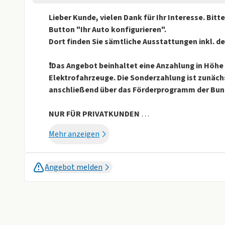
Spurhalteassistent
Lieber Kunde, vielen Dank für Ihr Interesse. Bit
Sonstige
Button "Ihr Auto konfigurieren".
Alufelgen
Dachreling
Dort finden Sie sämtliche Ausstattungen inkl. d
Isofix
❗️Das Angebot beinhaltet eine Anzahlung in Höhe 
Elektrofahrzeuge. Die Sonderzahlung ist zunächs
Weniger anzei
anschließend über das Förderprogramm der Bund
NUR FÜR PRIVATKUNDEN
einmalige Kosten: 1440€ inkl. MwSt Überfürhun
Mehr anzeigen
Lieferzeit 4 Monate
Es ist kein früherer Liefertermin möglich!
Abholung: Raum Bayern
Angebot melden
Rückgabe: Raum Bayern
Serienausstattung
- Batterie 280A (46Ah)
* Bluetooth Freisprecheinrichtung