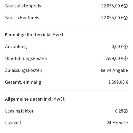
36 Monate / 25.000km_ _ _ _ _ _+ 71,55 €
Bruttolistenpreis
32.055,00 €
36 Monate / 30.000km_ _ _ _ _ _+ 105,07 €
Brutto Kaufpreis
32.055,00 €
48 Monate / 10.000km_ _ _ _ _ _+ 39,73 €
48 Monate / 15.000km_ _ _ _ _ _+ 46,70 €
Einmalige Kosten
inkl. MwSt.
48 Monate / 20.000km_ _ _ _ _ _+ 53,38 €
Anzahlung
0,00 €
48 Monate / 25.000km_ _ _ _ _ _+ 88,80 €
48 Monate / 30.000km_ _ _ _ _ _+ 123,49 €
Überführungskosten
1.599,00 €
Zulassungskosten
keine Angabe
Sonderausstattung (Optional)/ Aufpreise inkl. MwSt.
Gesamt, einmalig
1.599,00 €
❗️(brutto)❗️ pro Monat:
Außenfarbe
Fiord Blau_ _ _ _ _ _ _ _ _ _ _ _
+0,00€
Allgemeine Daten
inkl. MwSt.
Magnetic Grau Metallic_ _ _ _ _
+11,00€
Saphir Blau Metallic_ _ _ _ _ _ _
Leasingfaktor
+11,00€
0.28
Midnight Schwarz Metallic_ _ _
+11,00€
Laufzeit
24 Monate
Glacial Weiß Metallic_ _ _ _ _ _ _
+11,00€