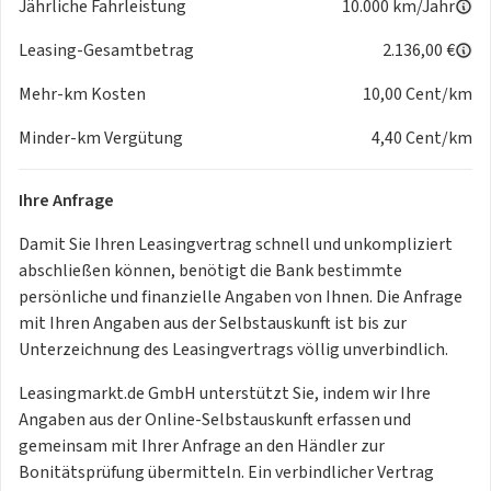
Jährliche Fahrleistung
10.000 km/Jahr
Exterieur
Leichtmetallräder "Dynamic III", 17"_ _ _ _ _ _ _
Leasing-Gesamtbetrag
+11,00€
2.136,00 €
Ganzjahresreifen 16 Zoll_ _ _ _ _ _ _
+9,00€
Mehr-km Kosten
10,00 Cent/km
Interieur
Minder-km Vergütung
4,40 Cent/km
LED-Innenlicht Paket_ _ _ _ _ _ _
+5,00€
Ihre Anfrage
Sonderausstattungen
Automatikgetriebe_ _ _ _ _ _ _ _ _ _ _ _ _
+50,00€
Damit Sie Ihren Leasingvertrag schnell und unkompliziert
Anhängevorrichtung, schwenkbar_ _ _ _
+14,00€
abschließen können, benötigt die Bank bestimmte
Panorama-Glas-Schiebedach_ _ _ _ _ _ _
+20,00€
persönliche und finanzielle Angaben von Ihnen. Die Anfrage
Standheizung_ _ _ _ _ _ _ _ _ _ _ _ _ _ _ _
+17,00€
mit Ihren Angaben aus der Selbstauskunft ist bis zur
Matrix LED-Scheinwerfer_ _ _ _ _ _ _ _ _ _
+20,00€
Unterzeichnung des Leasingvertrags völlig unverbindlich.
Virtual Cockpit_ _ _ _ _ _ _ _ _ _ _ _ _ _ _ _
+8,00€
Reserverad Notrad_ _ _ _ _ _ _ _ _ _ _ _ _ _
+6,00€
Leasingmarkt.de GmbH unterstützt Sie, indem wir Ihre
Kessy Advanced; Schlüsselloses Schließ- und
Angaben aus der Online-Selbstauskunft erfassen und
Öffnungssystem_ _
+9,00€
gemeinsam mit Ihrer Anfrage an den Händler zur
Rückfahrkamera_ _ _ _ _ _ _
+9,00€
Bonitätsprüfung übermitteln. Ein verbindlicher Vertrag