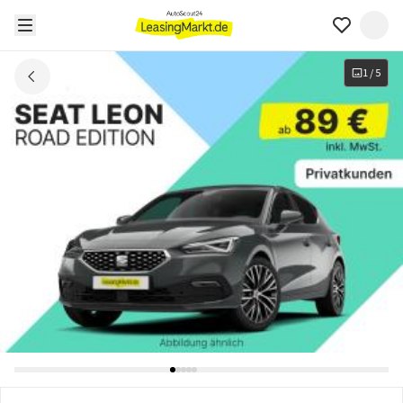
1
/
5