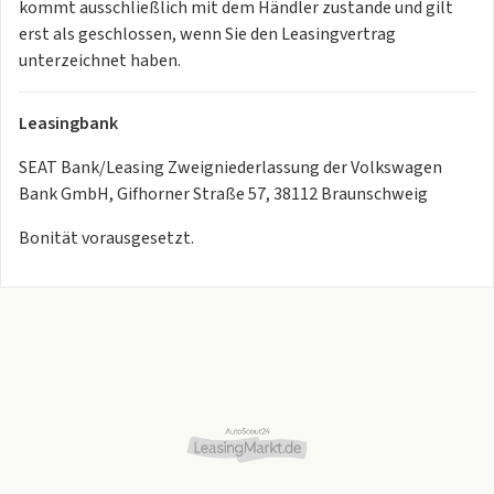
Vision Plus inkl. Rückfahrkamera und Parklenkassistent_ _ _
kommt ausschließlich mit dem Händler zustande und gilt
_ _ _ _
+10,00€
erst als geschlossen, wenn Sie den Leasingvertrag
unterzeichnet haben.
Pakete
Winterpaket_ _ _ _ _ _ _ _ _ _ _ _ _
+10,00€
Leasingbank
Fahrassistentz Paket M_ _ _ _ _ _ _
+9,00€
SEAT Bank/Leasing Zweigniederlassung der Volkswagen
Serienausstattung
Bank GmbH, Gifhorner Straße 57, 38112 Braunschweig
- 1 Dreip.-Automatikg.,1 Beckeng. m. Retr. 3. Sitzreihe
Bonität vorausgesetzt.
* 2 Leseleuchten vorn,2 hinten
* 2 USB-C-Schnittstellen vorn
* 230-V-Steckdose im Kofferraum
* Ablenkungs- und Müdigkeitserkennung
* Außenspiegel elektrisch anklappbar inkl.
Beifahrerspiegelabsenkung
* Außenspiegel elektrisch einstell-, anklapp- und beheizbar
* Climatronic ( 3-Zonen ) mit Klimabedienteil hinten
* Climatronic 3-Zonen mit elektronischer
Temperaturregelung