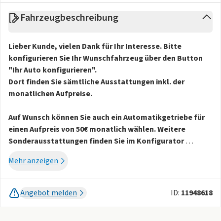
Fahrzeugbeschreibung
Lieber Kunde, vielen Dank für Ihr Interesse. Bitte
konfigurieren Sie Ihr Wunschfahrzeug über den Button
"Ihr Auto konfigurieren".
Dort finden Sie sämtliche Ausstattungen inkl. der
monatlichen Aufpreise.
Auf Wunsch können Sie auch ein Automatikgetriebe für
einen Aufpreis von 50€ monatlich wählen. Weitere
Sonderausstattungen finden Sie im Konfigurator
Mehr anzeigen
Nur für Privatkunden
Lieferzeit: ca. 5-6 Monate
Fahrzeug muss im Jahr 2025 zugelassen werden. KEINE
Angebot melden
ID:
11948618
Ausnahme möglich
Stark begrenztes Angebot - schnell sein lohnt sich