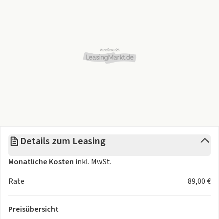
Abholung: NRW oder Hessen
Keine Haustürlieferung möglich!
Rückgabe: in NRW oder Hessen
❗️Einmalige Kosten: Überführungskosten: 1599€ inkl.
MwSt.❗️
Wartung (optional) / Aufpreise(brutto) inkl. MwSt. pro
Monat:
24 Monate / 10.000km_ _ _ _ _ _+ 32,32 €
24 Monate / 15.000km_ _ _ _ _ _+ 35,46 €
Details zum Leasing
24 Monate / 20.000km_ _ _ _ _ _+ 38,57 €
24 Monate / 25.000km_ _ _ _ _ _+ 38,57 €
Monatliche Kosten
inkl. MwSt.
24 Monate / 30.000km_ _ _ _ _ _+ 72,23 €
Rate
89,00 €
36 Monate / 10.000km_ _ _ _ _ _+ 29,94 €
36 Monate / 15.000km_ _ _ _ _ _+ 33,70 €
Preisübersicht
36 Monate / 20.000km_ _ _ _ _ _+ 55,23 €