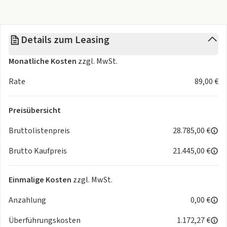
Multimedia & Konnektivität:
Navigationssystem mit 9,2" Touchdisplay
Full Link (Apple CarPlay, Android Auto, MirrorLink)
Details zum Leasing
Bluetooth mit Freisprecheinrichtung und Audio-Streaming
Sprachsteuerung
Monatliche Kosten
zzgl. MwSt.
DAB+ Digitalradio
Vorbereitung für SEAT CONNECT PLUS
Rate
89,00 €
Sicherheit & Assistenzsysteme:
Preisübersicht
Front Assist mit City-Notbremsfunktion und
Fußgängererkennung
Bruttolistenpreis
28.785,00 €
Spurhalteassistent
Brutto Kaufpreis
21.445,00 €
Müdigkeitserkennung
Verkehrszeichenerkennung
Einparkhilfe hinten (Ultraschall)
Einmalige Kosten
zzgl. MwSt.
Berganfahrassistent
Anzahlung
0,00 €
Elektronisches Stabilisierungsprogramm (ESP)
Reifendruckkontrollsystem
Überführungskosten
1.172,27 €
Seiten- und Kopfairbags vorne