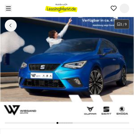
1
/
9