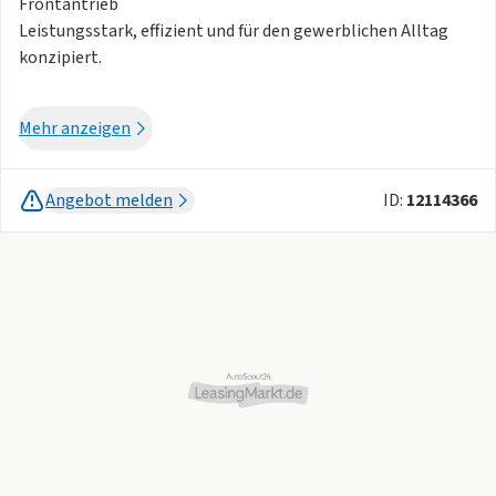
Frontantrieb
Leistungsstark, effizient und für den gewerblichen Alltag
konzipiert.
Ausstattungshighlights:
Mehr anzeigen
Komfort & Interieur:
Climatronic (Klimaautomatik)
Angebot melden
ID:
12114366
Mittelarmlehne vorn
Ledersport-Multifunktionslenkrad
Digitales 8" Kombiinstrument
Chromapplikationen im Innenraum
Variabler Gepäckraumboden
Elektrische Fensterheber
Sitzheizung vorne
Leseleuchten vorn
Kopfstützen vorn und hinten höhenverstellbar
Rücksitzlehne geteilt umlegbar