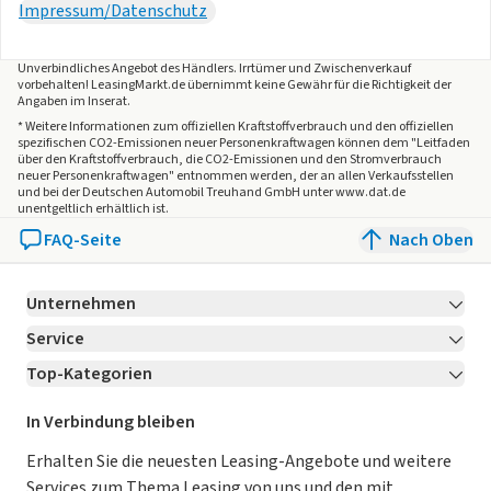
Impressum/Datenschutz
Unverbindliches Angebot des
Händlers
. Irrtümer und Zwischenverkauf
vorbehalten! LeasingMarkt.de übernimmt keine Gewähr für die Richtigkeit der
Angaben im Inserat.
* Weitere Informationen zum offiziellen Kraftstoffverbrauch und den offiziellen
spezifischen CO2-Emissionen neuer Personenkraftwagen können dem "Leitfaden
über den Kraftstoffverbrauch, die CO2-Emissionen und den Stromverbrauch
neuer Personenkraftwagen" entnommen werden, der an allen Verkaufsstellen
und bei der Deutschen Automobil Treuhand GmbH unter www.dat.de
unentgeltlich erhältlich ist.
FAQ-Seite
Nach Oben
Unternehmen
Service
Über LeasingMarkt.de
Top-Kategorien
Kontakt
Karriere
Jetzt bewerben!
Leasing Deals
Ratgeber
Für Händler
In Verbindung bleiben
Gebrauchtwagen Leasing
Magazin
Kooperation mit AutoScout24
Erhalten Sie die neuesten Leasing-Angebote und weitere
Services zum Thema Leasing von uns und den mit