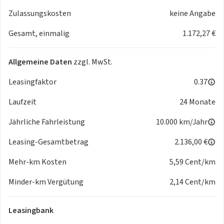
ISOFIX
Zulassungskosten
keine Angabe
Gesamt, einmalig
1.172,27 €
Exterieur & Licht:
LED-Hauptscheinwerfer
LED-Heckleuchten
Allgemeine Daten
zzgl. MwSt.
Außenspiegel beheizbar, elektrisch anklappbar
Wärmeschutzverglasung inkl. getönter Seitenscheiben ab 2.
Leasingfaktor
0.37
Sitzreihe + Heckscheibe
Laufzeit
24 Monate
Leichtmetallfelgen 15"
Nebelschlussleuchte
Jährliche Fahrleistung
10.000 km/Jahr
Weitere Merkmale:
Leasing-Gesamtbetrag
2.136,00 €
6 Lautsprecher
Mehr-km Kosten
5,59 Cent/km
Umfeldbeobachtungssystem
Geschwindigkeitsregelanlage
Minder-km Vergütung
2,14 Cent/km
Regensensor & Lichtsensor
Notrufsystem
Leasingbank
Zentralverriegelung mit Funkfernbedienung