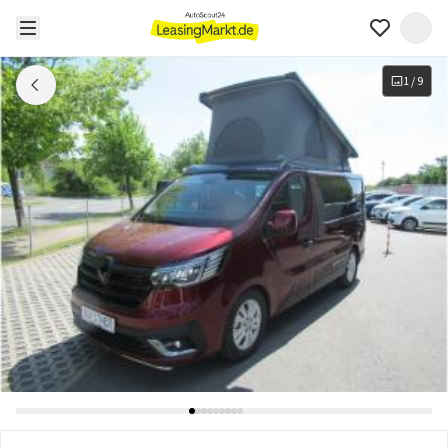
1
/
9