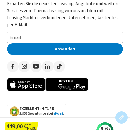
Gebrauchtwagen Leasing
Magazin
Kooperation mit AutoScout24
Erhalten Sie die neuesten Leasing-Angebote und weitere
Services zum Thema Leasing von uns und den mit
Leasing ohne Anzahlung
Datenschutz-Einstellungen
AGB
LeasingMarkt.de verbundenen Unternehmen, kostenlos
E-Auto Leasing
So funktioniert’s
Datenschutz
per E-Mail.
Privatleasing
Häufig gestellte Fragen
Impressum
Leasing-Vergleiche
Leasing-Lexikon
Erklärung zur Barrierefreiheit
Absenden
Herstellerverzeichnis
Auto-Tests
Presse
Händlerverzeichnis
Werben auf LeasingMarkt.de
Autoleasing in der Nähe
EXZELLENT: 4.71 / 5
2.958 Bewertungen bei
eKomi
.
SECURE DATA
inkl.
449,00 €
8,6
SSL Encryption
MwSt.