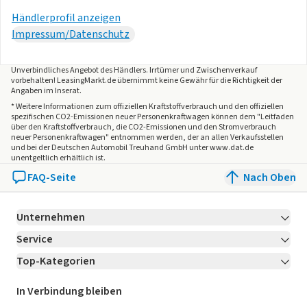
Händlerprofil anzeigen
Impressum/Datenschutz
Unverbindliches Angebot des
Händlers
. Irrtümer und Zwischenverkauf
vorbehalten! LeasingMarkt.de übernimmt keine Gewähr für die Richtigkeit der
Angaben im Inserat.
* Weitere Informationen zum offiziellen Kraftstoffverbrauch und den offiziellen
spezifischen CO2-Emissionen neuer Personenkraftwagen können dem "Leitfaden
über den Kraftstoffverbrauch, die CO2-Emissionen und den Stromverbrauch
neuer Personenkraftwagen" entnommen werden, der an allen Verkaufsstellen
und bei der Deutschen Automobil Treuhand GmbH unter www.dat.de
unentgeltlich erhältlich ist.
FAQ-Seite
Nach Oben
Unternehmen
Service
Über LeasingMarkt.de
Top-Kategorien
Kontakt
Karriere
Jetzt bewerben!
Leasing Deals
Ratgeber
Für Händler
In Verbindung bleiben