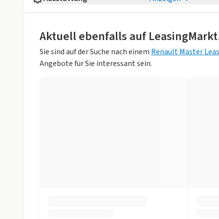
Fahrzeugaufbau
Nutzfahrzeug
Komfort
Anzahl der Türen
4/5
elektr. Fensterheber
Klimaanlage
Aktuell ebenfalls auf LeasingMarkt
Farbe
Weiß (Mineral
Schlüssellose Zentralverr.
Sie sind auf der Suche nach einem
Renault Master Lea
Hubraum
1997 ccm
Angebote für Sie interessant sein.
Sicherheit
Weniger anzei
Einparkhilfe
Einparkhilfe h
Fahrer-Airbag
Müdigkeits-W
Notbremsassistent
Reifendruckko
Spurhalteassistent
Weniger anzei