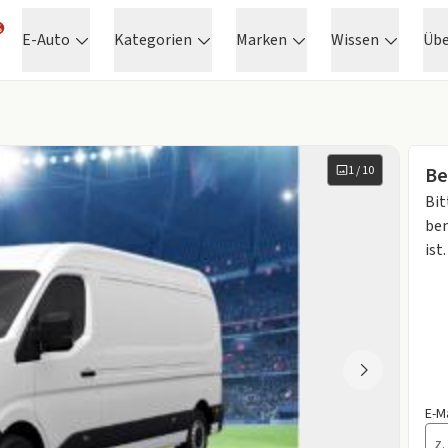
E-Auto
Kategorien
Marken
Wissen
Üb
1
/
10
Be
Bit
ben
ist.
E-M