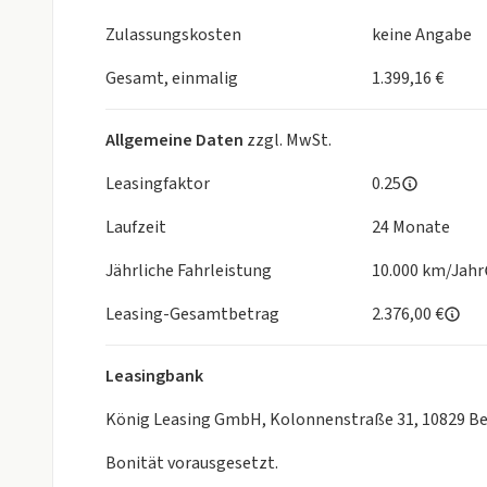
Reifenreparatur-Set
Reifendruckkontrolle (aktiv)
Zulassungskosten
keine Angabe
intelligenter Geschwindigkeitsassistenz
aktiver Notbremsassistent mit Fußgänger-/Radfa
Gesamt, einmalig
1.399,16 €
Spurhalteassistent
Einparkhilfe hinten
Allgemeine Daten
zzgl. MwSt.
Zentralverrieglung
Hecktüren, Öﬀnungswinkle 180° , ohne Fenster
Leasingfaktor
0.25
seitliche Schiebetür rechts
Laufzeit
24 Monate
Außenspiegel elektrisch einstell- und beheizbar
16-Zoll Stahlfelgen
Jährliche Fahrleistung
10.000 km/Jahr
ohne seitliche Schiebetür links ohne Fenster
elektrische Fensterheber vorne
Leasing-Gesamtbetrag
2.376,00 €
Fahrersitz 6-fach verstellbar
Beifahrerdoppelsitzbank
Leasingbank
Fußhebel zum Öﬀnen der Hecktüre von innen
Trennwand geschlossen
König Leasing GmbH, Kolonnenstraße 31, 10829 Be
oﬀene Ablagefächer im Armaturenbrett
Bonität vorausgesetzt.
12-V-Anschluss im Cockpit