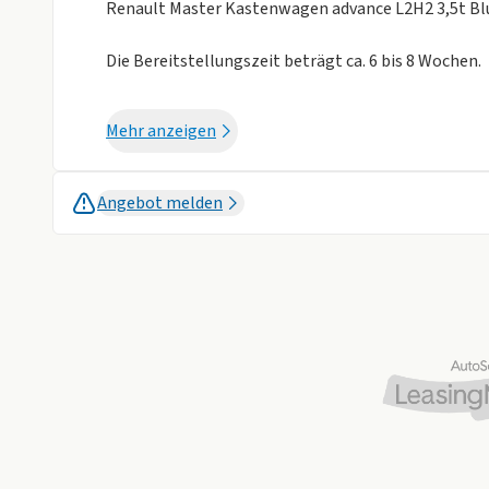
Renault Master Kastenwagen advance L2H2 3,5t Bl
Die Bereitstellungszeit beträgt ca. 6 bis 8 Wochen.
Bitte beachten Sie: Neben den monatlichen Kosten f
Mehr anzeigen
Überführungskosten = Bereitstellungskosten (Kos
entstehen).
Angebot melden
Autohaus König-Highlights:
Ohne Anzahlung
Sofort verfügbar
Ausstattungs-Highlights:
Klimaanlage manuell
Einparkhilfe hinten
Hecktüren, Öﬀnungswinkle 180° , ohne Fenster
Rückfahrkamera
Bis zu 40 % Nachlass!