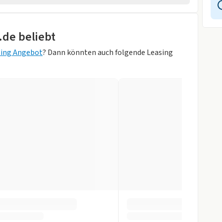
.de beliebt
 Weiß)
sing Angebot
? Dann könnten auch folgende Leasing
gen
inten
arnsystem
ntrollsystem
gen