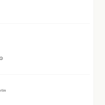
hrererkennung
rlin