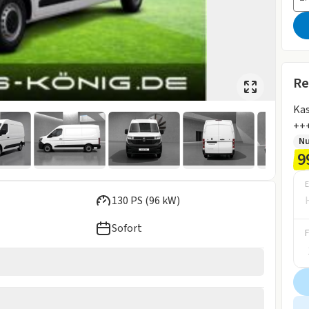
Re
Ka
+++
N
9
E
130 PS (96 kW)
Sofort