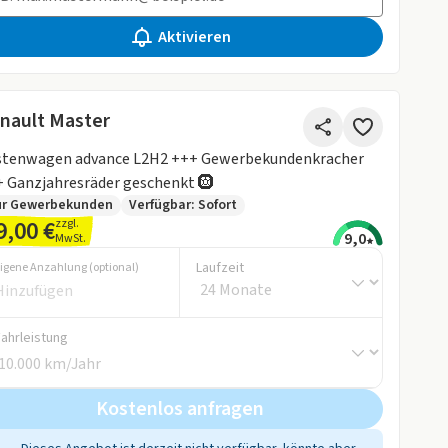
Aktivieren
nault Master
stenwagen advance L2H2 +++ Gewerbekundenkracher
 Ganzjahresräder geschenkt 🛞
ur Gewerbekunden
Verfügbar: Sofort
9,00 €
zzgl.
9,0
MwSt.
Laufzeit
igene Anzahlung (optional)
Fahrleistung
Kostenlos anfragen