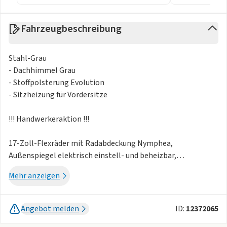
Fahrzeugbeschreibung
Stahl-Grau
- Dachhimmel Grau
- Stoffpolsterung Evolution
- Sitzheizung für Vordersitze
!!! Handwerkeraktion !!!
17-Zoll-Flexräder mit Radabdeckung Nymphea,
Außenspiegel elektrisch einstell- und beheizbar,
Außenspiegel in Schwarz
Mehr anzeigen
lackiert, Beifahrerairbag deaktivierbar, Bremsassistent mit
automatischer Aktivierung der Warnblinkanlage bei
Notbremsung,
Angebot melden
ID:
12372065
Digitale Instrumententafel 7 Zoll, Einfarblackierung,