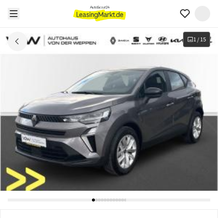
1
/
15