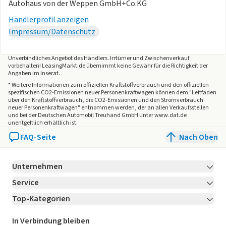
Autohaus von der Weppen GmbH+Co.KG
Händlerprofil anzeigen
Impressum/Datenschutz
Unverbindliches Angebot des
Händlers
. Irrtümer und Zwischenverkauf
vorbehalten! LeasingMarkt.de übernimmt keine Gewähr für die Richtigkeit der
Angaben im Inserat.
* Weitere Informationen zum offiziellen Kraftstoffverbrauch und den offiziellen
spezifischen CO2-Emissionen neuer Personenkraftwagen können dem "Leitfaden
über den Kraftstoffverbrauch, die CO2-Emissionen und den Stromverbrauch
neuer Personenkraftwagen" entnommen werden, der an allen Verkaufsstellen
und bei der Deutschen Automobil Treuhand GmbH unter www.dat.de
unentgeltlich erhältlich ist.
FAQ-Seite
Nach Oben
Unternehmen
Service
Über LeasingMarkt.de
Top-Kategorien
Kontakt
Karriere
Jetzt bewerben!
Leasing Deals
Ratgeber
Für Händler
In Verbindung bleiben