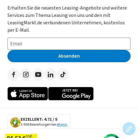
Gebrauchtwagen Leasing
Magazin
Kooperation mit AutoScout24
Erhalten Sie die neuesten Leasing-Angebote und weitere
Services zum Thema Leasing von uns und den mit
Leasing ohne Anzahlung
Datenschutz-Einstellungen
AGB
LeasingMarkt.de verbundenen Unternehmen, kostenlos
E-Auto Leasing
So funktioniert’s
Datenschutz
per E-Mail.
Privatleasing
Häufig gestellte Fragen
Impressum
Leasing-Vergleiche
Leasing-Lexikon
Erklärung zur Barrierefreiheit
Absenden
Herstellerverzeichnis
Auto-Tests
Presse
Händlerverzeichnis
Werben auf LeasingMarkt.de
Autoleasing in der Nähe
EXZELLENT: 4.71 / 5
2.958 Bewertungen bei
eKomi
.
SECURE DATA
zzgl.