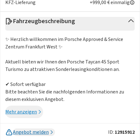
KFZ-Lieferung
+999,00 € einmalig
Fahrzeugbeschreibung
✨ Herzlich willkommen im Porsche Approved & Service
Zentrum Frankfurt West ✨
Aktuell bieten wir Ihnen den Porsche Taycan 4S Sport
Turismo zu attraktiven Sonderleasingkonditionen an.
✔ Sofort verfügbar
Bitte beachten Sie die nachfolgenden Informationen zu
diesem exklusiven Angebot.
Mehr anzeigen
Exklusives Leasingangebot für den Porsche Taycan 4S Sport
Turismo
Angebot melden
ID:
12915912
❗ Wichtige Hinweise ❗