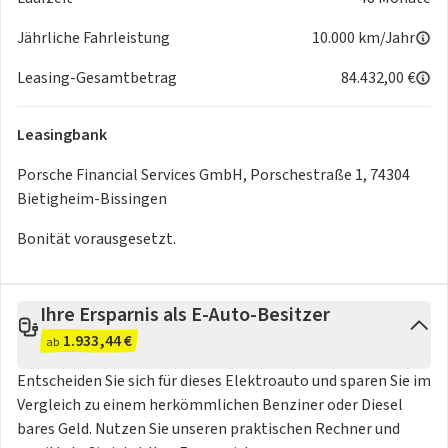
Einkommen verfügen. Dies belegen Sie in der Regel durch
Einkommensnachweise, wie z. B. den Nachweis einer BWA
Jährliche Fahrleistung
10.000 km/Jahr
des letzten Geschäftsjahres.
Leasing-Gesamtbetrag
84.432,00 €
Verhältnis zwischen Einkommen und Leasingrate
: Die
Höhe der Leasingraten sollte in einem angemessenen
Leasingbank
Verhältnis zu Ihrem Einkommen abzüglich der Fixkosten
stehen. Ein zu hoher Anteil Ihres Einkommens für die
Porsche Financial Services GmbH, Porschestraße 1, 74304
Leasingraten kann ein Risiko darstellen und wird daher
Bietigheim-Bissingen
sorgfältig geprüft, damit die Leasingraten Ihre finanziellen
Bonität vorausgesetzt.
Möglichkeiten nicht übersteigen
Ihre Ersparnis als E-Auto-Besitzer
1.933,44 €
-
Getriebe
: Automatik
ab
-
Technik
: Bordcomputer, Adaptives Dämpfungssystem,
Entscheiden Sie sich für dieses Elektroauto und sparen Sie im
Start-Stop-Automatik, Sportabgasanlage
Vergleich zu einem herkömmlichen Benziner oder Diesel
-
Assistenten
: Verkehrszeichenerkennung, Regensensor,
bares Geld. Nutzen Sie unseren praktischen Rechner und
Nachtsichtassistent, Lichtsensor, Notbremsassistent,