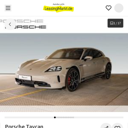
1
/
17
Porsche Taycan