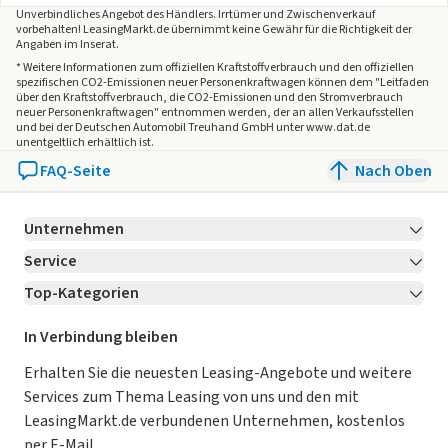
Unverbindliches Angebot des
Händlers
. Irrtümer und Zwischenverkauf
vorbehalten! LeasingMarkt.de übernimmt keine Gewähr für die Richtigkeit der
Angaben im Inserat.
* Weitere Informationen zum offiziellen Kraftstoffverbrauch und den offiziellen
spezifischen CO2-Emissionen neuer Personenkraftwagen können dem "Leitfaden
über den Kraftstoffverbrauch, die CO2-Emissionen und den Stromverbrauch
neuer Personenkraftwagen" entnommen werden, der an allen Verkaufsstellen
und bei der Deutschen Automobil Treuhand GmbH unter www.dat.de
unentgeltlich erhältlich ist.
FAQ-Seite
Nach Oben
Unternehmen
Service
Über LeasingMarkt.de
Top-Kategorien
Kontakt
Karriere
Jetzt bewerben!
Leasing Deals
Ratgeber
Für Händler
In Verbindung bleiben
Gebrauchtwagen Leasing
Magazin
Kooperation mit AutoScout24
Erhalten Sie die neuesten Leasing-Angebote und weitere
Services zum Thema Leasing von uns und den mit
Leasing ohne Anzahlung
Datenschutz-Einstellungen
AGB
LeasingMarkt.de verbundenen Unternehmen, kostenlos
E-Auto Leasing
So funktioniert’s
Datenschutz
per E-Mail.