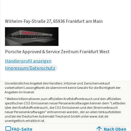
Regensensor
- (Q1J) Adaptive Sportsitze inkl. Sitzverstellung 18-Wege
und Memory-Paket
Wilhelm-Fay-Straße 27, 65936 Frankfurt am Main
- (QE1) Ablage-Paket
... Änderungen, Zwischenverkauf und Irrtümer vorbehalten.,
Hierbei handelt es sich um einen
Porsche Approved
Gebrauchtwagen
. Mehr erfahren Sie bei uns im Porsche
Porsche Approved & Service Zentrum Frankfurt West
Zentrum oder unter
Händlerprofil anzeigen
Impressum/Datenschutz
quality by dotzilla
Unverbindliches Angebot des
Händlers
. Irrtümer und Zwischenverkauf
vorbehalten! LeasingMarkt.de übernimmt keine Gewähr für die Richtigkeit der
Angaben im Inserat.
* Weitere Informationen zum offiziellen Kraftstoffverbrauch und den offiziellen
spezifischen CO2-Emissionen neuer Personenkraftwagen können dem "Leitfaden
über den Kraftstoffverbrauch, die CO2-Emissionen und den Stromverbrauch
neuer Personenkraftwagen" entnommen werden, der an allen Verkaufsstellen
und bei der Deutschen Automobil Treuhand GmbH unter www.dat.de
unentgeltlich erhältlich ist.
FAQ-Seite
Nach Oben