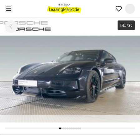
1
/
20