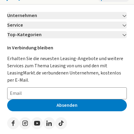
Unternehmen
Service
Über LeasingMarkt.de
Top-Kategorien
Kontakt
Karriere
Jetzt bewerben!
Leasing Deals
Ratgeber
Für Händler
In Verbindung bleiben
Gebrauchtwagen Leasing
Magazin
Kooperation mit AutoScout24
Erhalten Sie die neuesten Leasing-Angebote und weitere
Services zum Thema Leasing von uns und den mit
Leasing ohne Anzahlung
Datenschutz-Einstellungen
AGB
LeasingMarkt.de verbundenen Unternehmen, kostenlos
E-Auto Leasing
So funktioniert’s
Datenschutz
per E-Mail.
Privatleasing
Häufig gestellte Fragen
Impressum
Leasing-Vergleiche
Leasing-Lexikon
Erklärung zur Barrierefreiheit
Absenden
Herstellerverzeichnis
Auto-Tests
Presse
Händlerverzeichnis
Werben auf LeasingMarkt.de
Autoleasing in der Nähe