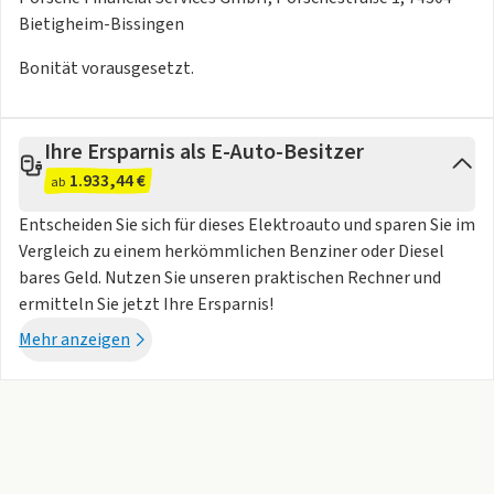
Leasingraten kann ein Risiko darstellen und wird daher
Bietigheim-Bissingen
sorgfältig geprüft, damit die Leasingraten Ihre finanziellen
Bonität vorausgesetzt.
Möglichkeiten nicht übersteigen
Ihre Ersparnis als E-Auto-Besitzer
1.933,44 €
-
Getriebe
: Automatik
ab
-
Technik
: Bordcomputer, Adaptives Dämpfungssystem,
Entscheiden Sie sich für dieses Elektroauto und sparen Sie im
Start-Stop-Automatik, Sportabgasanlage
Vergleich zu einem herkömmlichen Benziner oder Diesel
-
Assistenten
: Verkehrszeichenerkennung, Regensensor,
bares Geld. Nutzen Sie unseren praktischen Rechner und
Nachtsichtassistent, Lichtsensor, Notbremsassistent,
ermitteln Sie jetzt Ihre Ersparnis!
Berganfahrassistent, Abstands-/Kollisionswarner,
Mehr anzeigen
Spurwechselassistent, Abstandsregeltempomat
-
Komfort
: Klimaanlage, Klimaautomatik, Servolenkung,
Zentralverriegelung, Elektr. Fensterheber, Sitzheizung,
Elektr. Außenspiegel, Tempomat, Park Distance Control,
Multifunktionslenkrad, Keyless Go, Elektr. Sitze, Autom.
abblend. Innenspiegel, Innenraumfilter, Sportsitze, Park