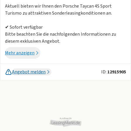
Aktuell bieten wir Ihnen den Porsche Taycan 4S Sport
Turismo zu attraktiven Sonderleasingkonditionen an.
✔ Sofort verfügbar
Bitte beachten Sie die nachfolgenden Informationen zu
diesem exklusiven Angebot.
Mehr anzeigen
Exklusives Leasingangebot für den Porsche Taycan 4S Sport
Turismo
Angebot melden
ID:
12915905
❗ Wichtige Hinweise ❗
📍 Fahrzeugabholung: Frankfurt am Main
📍 Fahrzeugrückgabe: Frankfurt am Main
➡️ Die Überführungskosten sind bereits vollständig im
dargestellten Leasingangebot enthalten.