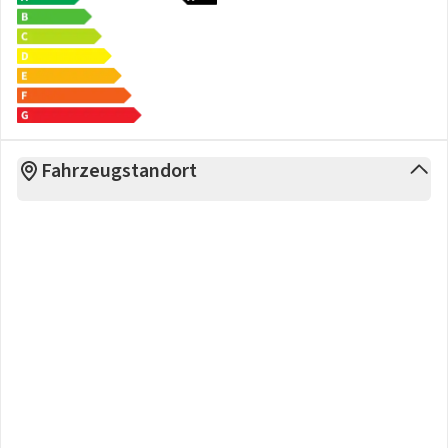
Nichtraucherfahrzeug
-
Sonstiges
: Metallic, Alufelgen, Elektrische Parkbremse,
Lenkradheizung, Windschott, Spoiler
Sonderausstattungen
- (0N5) Vierradlenkung
- (0P9) Sport-Auspuffanlage, Endrohre schwarz
- (1G8) Reifen-Reparaturkit
Fahrzeugstandort
- (1N3) Servolenkung Plus (geschwindigkeitsabhängig)
- (2UH) Liftsystem Vorderachse
- (2ZC) Lenkrad heizbar (Leder) mit Multifunktion
- (46J) LM-Felgen vorn/hinten: 8,5x20 / 11,5x21 (Sport RS
Spyder Rad)
- (4A3) Sitzheizung vorn
- (4GP) Frontscheibe mit Bandfilter oben
- (6XV) Außenspiegel elektr. anklappbar
- (7Y1) Fahrassistenz-System: Spurwechselassistent
- (9R1) Fahrassistenz-System: Nachtsicht-Assistent
- (9VL) Sound-System BOSE
- (P14) Außen-/Innenspiegel mit Abblendautomatik und