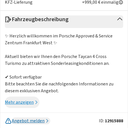
KFZ-Lieferung
+999,00 € einmalig
Fahrzeugbeschreibung
✨ Herzlich willkommen im Porsche Approved & Service
Zentrum Frankfurt West ✨
Aktuell bieten wir Ihnen den Porsche Taycan 4 Cross
Turismo zu attraktiven Sonderleasingkonditionen an.
✔ Sofort verfügbar
Bitte beachten Sie die nachfolgenden Informationen zu
diesem exklusiven Angebot.
Mehr anzeigen
Exklusives Leasingangebot für den Porsche Taycan 4 Cross
Turismo
Angebot melden
ID:
12915888
❗ Wichtige Hinweise ❗