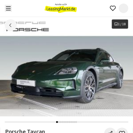
1
/
18
Porsche Taycan