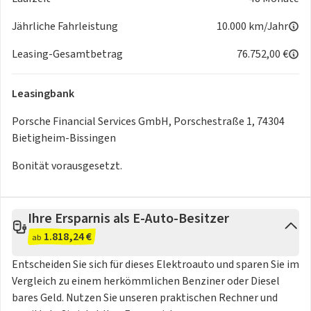
Einkommen verfügen. Dies belegen Sie in der Regel durch
Einkommensnachweise, wie z. B. den Nachweis einer BWA
Jährliche Fahrleistung
10.000 km/Jahr
des letzten Geschäftsjahres.
Leasing-Gesamtbetrag
76.752,00 €
Verhältnis zwischen Einkommen und Leasingrate
: Die
Höhe der Leasingraten sollte in einem angemessenen
Leasingbank
Verhältnis zu Ihrem Einkommen abzüglich der Fixkosten
stehen. Ein zu hoher Anteil Ihres Einkommens für die
Porsche Financial Services GmbH, Porschestraße 1, 74304
Leasingraten kann ein Risiko darstellen und wird daher
Bietigheim-Bissingen
sorgfältig geprüft, damit die Leasingraten Ihre finanziellen
Bonität vorausgesetzt.
Möglichkeiten nicht übersteigen
Ihre Ersparnis als E-Auto-Besitzer
1.818,24 €
-
Getriebe
: Automatik
ab
-
Technik
: Bordcomputer, Adaptives Dämpfungssystem,
Entscheiden Sie sich für dieses Elektroauto und sparen Sie im
Start-Stop-Automatik, Sportabgasanlage
Vergleich zu einem herkömmlichen Benziner oder Diesel
-
Assistenten
: Verkehrszeichenerkennung, Regensensor,
bares Geld. Nutzen Sie unseren praktischen Rechner und
Nachtsichtassistent, Lichtsensor, Notbremsassistent,