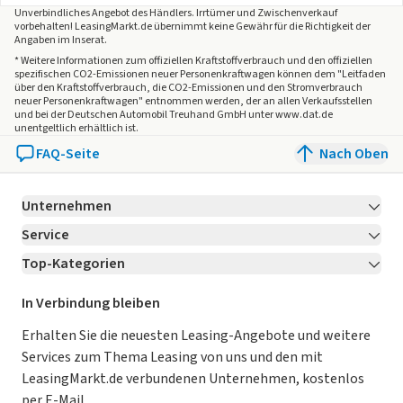
Unverbindliches Angebot des
Händlers
. Irrtümer und Zwischenverkauf
vorbehalten! LeasingMarkt.de übernimmt keine Gewähr für die Richtigkeit der
Angaben im Inserat.
* Weitere Informationen zum offiziellen Kraftstoffverbrauch und den offiziellen
spezifischen CO2-Emissionen neuer Personenkraftwagen können dem "Leitfaden
über den Kraftstoffverbrauch, die CO2-Emissionen und den Stromverbrauch
neuer Personenkraftwagen" entnommen werden, der an allen Verkaufsstellen
und bei der Deutschen Automobil Treuhand GmbH unter www.dat.de
unentgeltlich erhältlich ist.
FAQ-Seite
Nach Oben
Unternehmen
Service
Über LeasingMarkt.de
Top-Kategorien
Kontakt
Karriere
Jetzt bewerben!
Leasing Deals
Ratgeber
Für Händler
In Verbindung bleiben
Gebrauchtwagen Leasing
Magazin
Kooperation mit AutoScout24
Erhalten Sie die neuesten Leasing-Angebote und weitere
Services zum Thema Leasing von uns und den mit
Leasing ohne Anzahlung
Datenschutz-Einstellungen
AGB
LeasingMarkt.de verbundenen Unternehmen, kostenlos
E-Auto Leasing
So funktioniert’s
Datenschutz
per E-Mail.