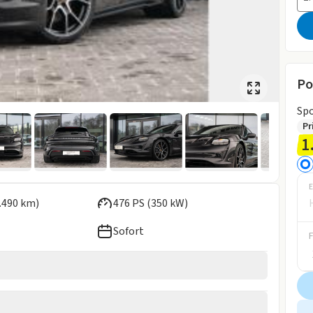
Po
Spo
Pr
1
E
.490 km)
476 PS (350 kW)
Sofort