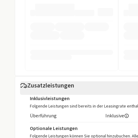
Einparkhilfe vorne
ESP
Fahrer-Airbag
LED Scheinwer
Reifendruckkontrollsystem
Spurhalteassi
Sonstige
Alufelgen
Dachreling
Isofix
Metalliclackie
Panorama Glasdach starr
Schiebedach
Zusatzleistungen
Weniger anzei
Inklusivleistungen
Folgende Leistungen sind bereits in der Leasingrate enthal
Überführung
Inklusive
Optionale Leistungen
Folgende Leistungen können Sie optional hinzubuchen. Alle 