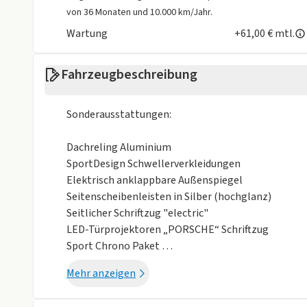
von 36 Monaten und 10.000 km/Jahr.
Wartung
+61,00 € mtl.
Fahrzeugbeschreibung
Sonderausstattungen:
Dachreling Aluminium
SportDesign Schwellerverkleidungen
Elektrisch anklappbare Außenspiegel
Seitenscheibenleisten in Silber (hochglanz)
Seitlicher Schriftzug "electric"
LED-Türprojektoren „PORSCHE“ Schriftzug
Sport Chrono Paket
Servolenkung Plus
Mehr anzeigen
21-Zoll RS Spyder Design Räder
Ionisator