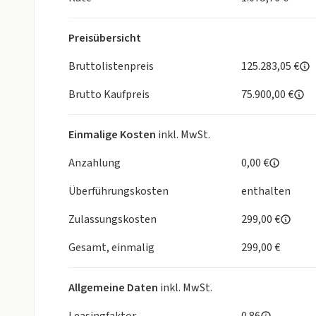
Head-Up Display
ParkAssistent inkl. Rückfahrkamera
Preisübersicht
Spurwechselassistent
Nothaltefunktion+Spurhalteassistent+Stauassist
Bruttolistenpreis
125.283,05 €
Porsche InnoDrive inklusive Abstandsregeltempos
Brutto Kaufpreis
75.900,00 €
Kreuzungsassistent
Komfortzugang
Einmalige Kosten
inkl. MwSt.
Anzahlung
0,00 €
Überführungskosten
enthalten
Zulassungskosten
299,00 €
Gesamt, einmalig
299,00 €
Allgemeine Daten
inkl. MwSt.