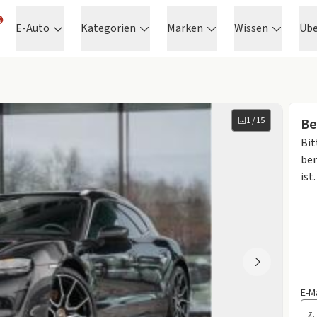
E-Auto
Kategorien
Marken
Wissen
Üb
1
/
15
Be
Bit
ben
ist.
E-M