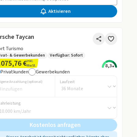
Aktivieren
rsche Taycan
rt Turismo
ivat- & Gewerbekunden
Verfügbar: Sofort
.075,76 €
inkl.
8,3
MwSt.
Privatkunden
Gewerbekunden
Laufzeit
igene Anzahlung (optional)
Fahrleistung
Kostenlos anfragen