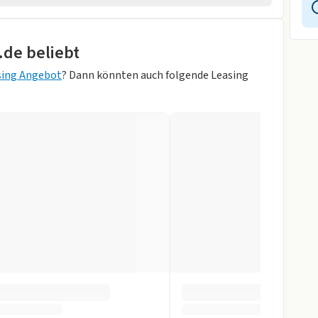
.de beliebt
ung
sing Angebot
? Dann könnten auch folgende Leasing
orne
FSCHWARZ)
gen
slenkrad
Kamera vorne