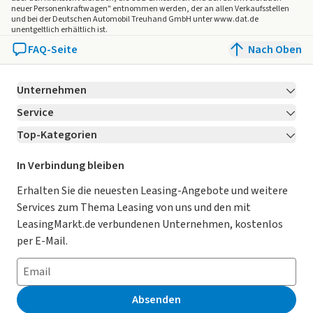
neuer Personenkraftwagen" entnommen werden, der an allen Verkaufsstellen
und bei der Deutschen Automobil Treuhand GmbH unter www.dat.de
unentgeltlich erhältlich ist.
FAQ-Seite
Nach Oben
Unternehmen
Service
Über LeasingMarkt.de
Top-Kategorien
Kontakt
Karriere
Jetzt bewerben!
Leasing Deals
Ratgeber
Für Händler
In Verbindung bleiben
Gebrauchtwagen Leasing
Magazin
Kooperation mit AutoScout24
Erhalten Sie die neuesten Leasing-Angebote und weitere
Services zum Thema Leasing von uns und den mit
Leasing ohne Anzahlung
Datenschutz-Einstellungen
AGB
LeasingMarkt.de verbundenen Unternehmen, kostenlos
E-Auto Leasing
So funktioniert’s
Datenschutz
per E-Mail.
Privatleasing
Häufig gestellte Fragen
Impressum
Leasing-Vergleiche
Leasing-Lexikon
Erklärung zur Barrierefreiheit
Absenden
Herstellerverzeichnis