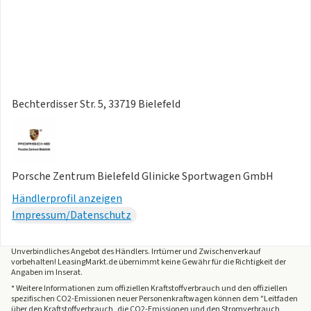
Bechterdisser Str. 5, 33719 Bielefeld
Porsche Zentrum Bielefeld Glinicke Sportwagen GmbH
Händlerprofil anzeigen
Impressum/Datenschutz
Unverbindliches Angebot des
Händlers
. Irrtümer und Zwischenverkauf
vorbehalten! LeasingMarkt.de übernimmt keine Gewähr für die Richtigkeit der
Angaben im Inserat.
* Weitere Informationen zum offiziellen Kraftstoffverbrauch und den offiziellen
spezifischen CO2-Emissionen neuer Personenkraftwagen können dem "Leitfaden
über den Kraftstoffverbrauch, die CO2-Emissionen und den Stromverbrauch