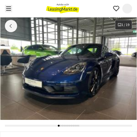
1
/
19