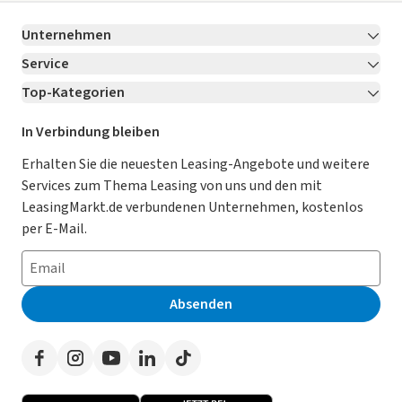
Unternehmen
Service
Über LeasingMarkt.de
Top-Kategorien
Kontakt
Karriere
Jetzt bewerben!
Leasing Deals
Ratgeber
Für Händler
In Verbindung bleiben
Gebrauchtwagen Leasing
Magazin
Kooperation mit AutoScout24
Erhalten Sie die neuesten Leasing-Angebote und weitere
Services zum Thema Leasing von uns und den mit
Leasing ohne Anzahlung
Datenschutz-Einstellungen
AGB
LeasingMarkt.de verbundenen Unternehmen, kostenlos
E-Auto Leasing
So funktioniert’s
Datenschutz
per E-Mail.
Privatleasing
Häufig gestellte Fragen
Impressum
Leasing-Vergleiche
Leasing-Lexikon
Erklärung zur Barrierefreiheit
Absenden
Herstellerverzeichnis
Auto-Tests
Presse
Händlerverzeichnis
Werben auf LeasingMarkt.de
Autoleasing in der Nähe