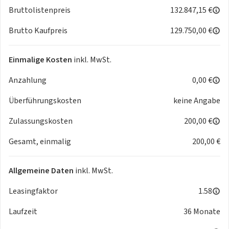
Lenkradheizung, Spoiler
Bruttolistenpreis
132.847,15 €
Sonderausstattungen
Brutto Kaufpreis
129.750,00 €
- (2RA) Schriftzug 911
- (QJ4) Seitenscheibenleisten in Schwarz (hochglanz)
- (95B) Radnabenabdeckungen mit farbigem Porsche
Einmalige Kosten
inkl. MwSt.
Wappen
Anzahlung
0,00 €
- (1G8) Reifendichtmittel mit elektrischem Kompressor
- (59B) 20-/21-Zoll Carrera Classic Räder
Überführungskosten
keine Angabe
- (3UG) Hintersitzanlage
- (8VH) Exclusive Design Heckleuchten
Zulassungskosten
200,00 €
- (4KF) Privacy-Verglasung
Gesamt, einmalig
200,00 €
... Änderungen, Zwischenverkauf und Irrtümer vorbehalten.
Allgemeine Daten
inkl. MwSt.
by dotzilla
Leasingfaktor
1.58
Laufzeit
36 Monate