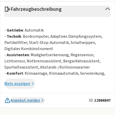
Fahrzeugbeschreibung
-
Getriebe
: Automatik
-
Technik
: Bordcomputer, Adaptives Dämpfungssystem,
Partikelfilter, Start-Stop-Automatik, Schaltwippen,
Digitales Kombiinstrument
-
Assistenten
: Müdigkeitserkennung, Regensensor,
Lichtsensor, Notbremsassistent, Berganfahrassistent,
Spurhalteassistent, Abstands-/Kollisionswarner
-
Komfort
: Klimaanlage, Klimaautomatik, Servolenkung,
Zentralverriegelung, Elektr. Fensterheber, Sitzheizung,
Mehr anzeigen
Elektr. Außenspiegel, Teilbare Rücksitzlehne, Tempomat,
Park Distance Control, Multifunktionslenkrad, Keyless Go,
Elektr. Sitze, Autom. abblend. Innenspiegel,
Angebot melden
ID:
12866847
Mittelarmlehne, Innenraumfilter, Sportsitze, Park Distance
Control vo.&hi., Mehrzonenklimaautomatik,