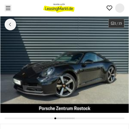
1
/
15