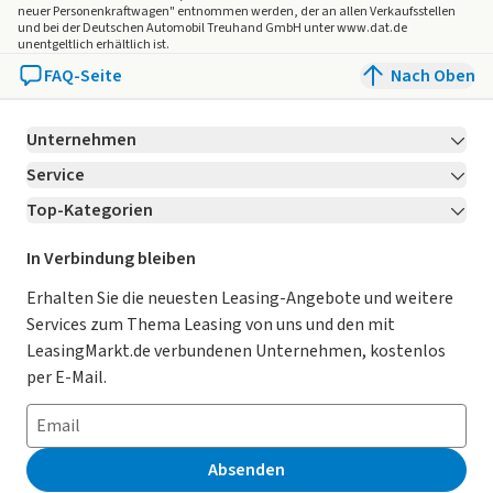
neuer Personenkraftwagen" entnommen werden, der an allen Verkaufsstellen
und bei der Deutschen Automobil Treuhand GmbH unter www.dat.de
unentgeltlich erhältlich ist.
FAQ-Seite
Nach Oben
Unternehmen
Service
Über LeasingMarkt.de
Top-Kategorien
Kontakt
Karriere
Jetzt bewerben!
Leasing Deals
Ratgeber
Für Händler
In Verbindung bleiben
Gebrauchtwagen Leasing
Magazin
Kooperation mit AutoScout24
Erhalten Sie die neuesten Leasing-Angebote und weitere
Services zum Thema Leasing von uns und den mit
Leasing ohne Anzahlung
Datenschutz-Einstellungen
AGB
LeasingMarkt.de verbundenen Unternehmen, kostenlos
E-Auto Leasing
So funktioniert’s
Datenschutz
per E-Mail.
Privatleasing
Häufig gestellte Fragen
Impressum
Leasing-Vergleiche
Leasing-Lexikon
Erklärung zur Barrierefreiheit
Absenden
Herstellerverzeichnis
Auto-Tests