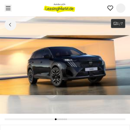
1
/
7