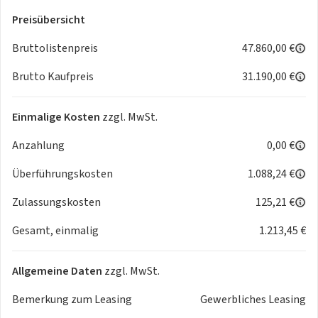
+ Induktive Ladestation (15 W)
Preisübersicht
+ Keyless-System Plus, schlüsselloses Zugangs-und
Startsystem
Bruttolistenpreis
47.860,00 €
+ Klimaautomatik 2-Zonen
Brutto Kaufpreis
31.190,00 €
+ Außenspiegel elektrisch anklappbar, verstell-und
beheizbar, mit LED-
Zugangsbeleuchtung
Einmalige Kosten
zzgl. MwSt.
+ Rückfahrkamera mit 360°-Umgebungsansicht
Anzahlung
0,00 €
+ Einparkhilfe vorne + hinten, akustisch und visuell
+ Sitzheizung vorn, einstellbar in 3 Stufen
Überführungskosten
1.088,24 €
+ 2 Zusatzsitze für Reihe 3
+ Toterwinkel-Assistent
Zulassungskosten
125,21 €
+ Automatischer Geschwindigkeitsregler ACC mit STOP &
Gesamt, einmalig
1.213,45 €
GO-Funktion
+ Ausparkassistent Rear-Cross Traffic Alert
+ Fernlichtassistent
Allgemeine Daten
zzgl. MwSt.
+ Gepäckraumtrennnetz
+ Reifenpannenset (Kompressor und Pannenspray)
Bemerkung zum Leasing
Gewerbliches Leasing