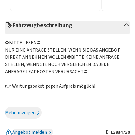
Fahrzeugbeschreibung
⛔️BITTE LESEN⛔️
NUR EINE ANFRAGE STELLEN, WENN SIE DAS ANGEBOT
DIREKT ANNEHMEN WOLLEN ⛔️BITTE KEINE ANFRAGE
STELLEN, WENN SIE NOCH VERGLEICHEN DA JEDE
ANFRAGE LEADKOSTEN VERURSACHT⛔️
👉 Wartungspaket gegen Aufpreis möglich❕
SONDERAUSSTATTUNG (bereits in Rate inkludiert)
Mehr anzeigen
⭐ 19"-Leichtmetallfelgen mit Allwetterreifen
⭐ Anhängerkupplung mit abnehmbarem Kugelkopf, ohne
Angebot melden
ID:
12834720