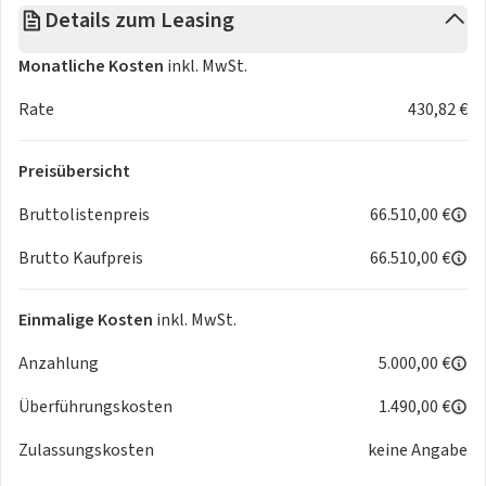
Toterwinkelassistent. Ausparkassistent Rear Cross Traffic
Details zum Leasing
Alert. Antizipierte Geschwindigkeitserkennung.
Spurpositionierungsassistent inkl. halbautomatischem
Monatliche Kosten
inkl. MwSt.
Spurwechselassistent
Rate
430,82 €
- Bidirektionaler On-Board-Charger 11 kW. 3-phasig. inkl.
Vehicle-to-Load (V2L) Vorbereitung
- Alarmanlage inkl. Rundum-. Innenraum-. Abschleppschutz
Preisübersicht
und Safesicherung
Bruttolistenpreis
66.510,00 €
- Reifenpannenset (Kompressor und Pannenspray)
- Aero-Leichtmetallfelge 20" SOFIA. zweifarbig
Brutto Kaufpreis
66.510,00 €
- Komfort-Paket
- Induktive Ladestation (15W)
Einmalige Kosten
inkl. MwSt.
Bitte fragen Sie das Fahrzeug nur bei wirklichem
Anzahlung
5.000,00 €
Interesse an.
Überführungskosten
1.490,00 €
Zulassungskosten
keine Angabe