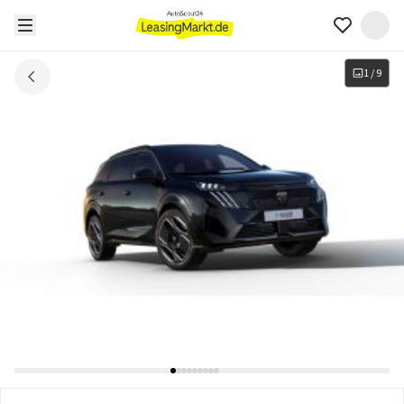
1
/
9