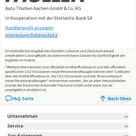
Auto Thüllen Aachen GmbH & Co. KG
In Kooperation mit der Stellantis Bank SA
Händlerprofil anzeigen
Impressum/Datenschutz
Unverbindliches Angebot des
Händlers
. Irrtümer und Zwischenverkauf
vorbehalten! LeasingMarkt.de übernimmt keine Gewähr für die Richtigkeit der
Angaben im Inserat.
* Weitere Informationen zum offiziellen Kraftstoffverbrauch und den offiziellen
spezifischen CO2-Emissionen neuer Personenkraftwagen können dem "Leitfaden
über den Kraftstoffverbrauch, die CO2-Emissionen und den Stromverbrauch
neuer Personenkraftwagen" entnommen werden, der an allen Verkaufsstellen
und bei der Deutschen Automobil Treuhand GmbH unter www.dat.de
unentgeltlich erhältlich ist.
FAQ-Seite
Nach Oben
Unternehmen
Service
Über LeasingMarkt.de
Top-Kategorien