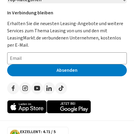
Kontakt
Karriere
Jetzt bewerben!
Leasing Deals
Ratgeber
Für Händler
In Verbindung bleiben
Gebrauchtwagen Leasing
Magazin
Kooperation mit AutoScout24
Erhalten Sie die neuesten Leasing-Angebote und weitere
Services zum Thema Leasing von uns und den mit
Leasing ohne Anzahlung
Datenschutz-Einstellungen
AGB
LeasingMarkt.de verbundenen Unternehmen, kostenlos
E-Auto Leasing
So funktioniert’s
Datenschutz
per E-Mail.
Privatleasing
Häufig gestellte Fragen
Impressum
Leasing-Vergleiche
Leasing-Lexikon
Erklärung zur Barrierefreiheit
Absenden
Herstellerverzeichnis
Auto-Tests
Presse
Händlerverzeichnis
Werben auf LeasingMarkt.de
Autoleasing in der Nähe
EXZELLENT: 4.71 / 5