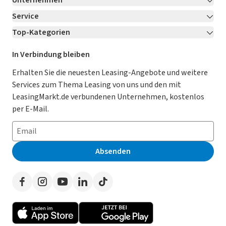
Unternehmen
Service
Über LeasingMarkt.de
Top-Kategorien
Kontakt
Karriere
Jetzt bewerben!
Leasing Deals
Ratgeber
Für Händler
In Verbindung bleiben
Gebrauchtwagen Leasing
Magazin
Kooperation mit AutoScout24
Erhalten Sie die neuesten Leasing-Angebote und weitere
Services zum Thema Leasing von uns und den mit
Leasing ohne Anzahlung
Datenschutz-Einstellungen
AGB
LeasingMarkt.de verbundenen Unternehmen, kostenlos
E-Auto Leasing
So funktioniert’s
Datenschutz
per E-Mail.
Privatleasing
Häufig gestellte Fragen
Impressum
Leasing-Vergleiche
Leasing-Lexikon
Erklärung zur Barrierefreiheit
Absenden
Herstellerverzeichnis
Auto-Tests
Presse
Händlerverzeichnis
Werben auf LeasingMarkt.de
Autoleasing in der Nähe