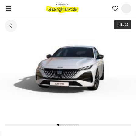
1
/
17