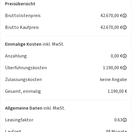
- Regensensor mit Wischautomatik
Preisübersicht
- 10"-Touchscreen mit kabellosem Apple CarPlay™ / Android
Bruttolistenpreis
42.670,00 €
Auto™
- Elektrochromatischer Rückspiegel
Brutto Kaufpreis
42.670,00 €
- ALLURE Außenausstattung
- Kompaktes Lenkrad aus genarbtem Leder mit integrierten
Einmalige Kosten
inkl. MwSt.
Multimedia-Bedienelementen
- Außenspiegel elektr. beheiz-. verstell- und anklappbar
Anzahlung
0,00 €
- Peugeot i-Cockpit® mit 10" konfigurierbarem digitalen
Display
Überführungskosten
1.190,00 €
- Seitenscheiben in Reihe 2 und Heckscheibe stärker getönt.
Zulassungskosten
keine Angabe
Heckscheibe beheizt.
- Schlüsselloses Startsystem
Gesamt, einmalig
1.190,00 €
- und viele mehr
Allgemeine Daten
inkl. MwSt.
Bitte fragen Sie das Fahrzeug nur bei wirklichem
Interesse an.
Leasingfaktor
0.63
Laufzeit
48 Monate