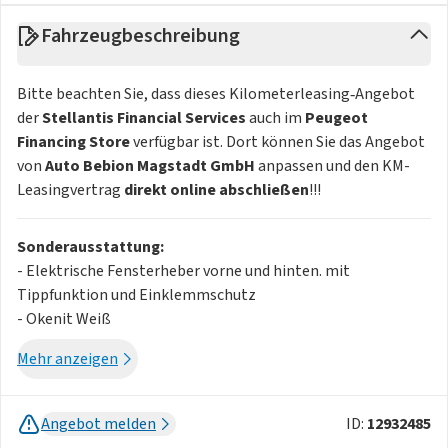
Fahrzeugbeschreibung
Bitte beachten Sie, dass dieses Kilometerleasing‑Angebot
der
Stellantis Financial Services
auch im
Peugeot
Financing Store
verfügbar ist. Dort können Sie das Angebot
von
Auto Bebion Magstadt GmbH
anpassen und den KM-
Leasingvertrag
direkt online abschließen
!!!
Sonderausstattung:
- Elektrische Fensterheber vorne und hinten. mit
Tippfunktion und Einklemmschutz
- Okenit Weiß
- Stoff / Kunstleder TREMEZZO
Mehr anzeigen
- 17-Zoll-Leichtmetallfelgen mit Diamantschliff BANGKOK
- Audioanlage: Bi-Tuner. 6 Lautsprecher. digitaler
Radioempfang DAB+. Bluetooth®
Angebot melden
ID:
12932485
- Ohne induktive Ladestation