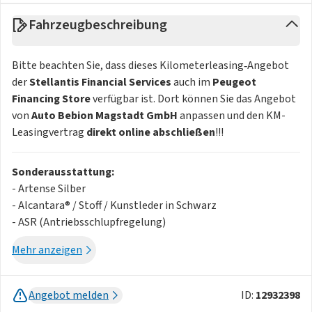
Fahrzeugbeschreibung
Bitte beachten Sie, dass dieses Kilometerleasing‑Angebot
der
Stellantis Financial Services
auch im
Peugeot
Financing Store
verfügbar ist. Dort können Sie das Angebot
von
Auto Bebion Magstadt GmbH
anpassen und den KM-
Leasingvertrag
direkt online abschließen
!!!
Sonderausstattung:
- Artense Silber
- Alcantara® / Stoff / Kunstleder in Schwarz
- ASR (Antriebsschlupfregelung)
- Keyless-System Plus
Mehr anzeigen
- Zweifarbige Leichtmetallfelgen "Kamakura" 18"
- Kühlergrill "GT" in hochglänzendem Schwarz
- Reifenpannenset
Angebot melden
ID:
12932398
- Außenspiegel elektrisch