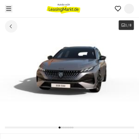
1
/
8