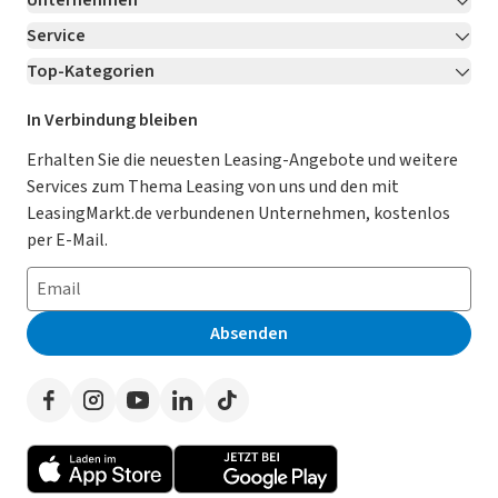
Unternehmen
Service
Über LeasingMarkt.de
Top-Kategorien
Kontakt
Karriere
Jetzt bewerben!
Leasing Deals
Ratgeber
Für Händler
In Verbindung bleiben
Gebrauchtwagen Leasing
Magazin
Kooperation mit AutoScout24
Erhalten Sie die neuesten Leasing-Angebote und weitere
Services zum Thema Leasing von uns und den mit
Leasing ohne Anzahlung
Datenschutz-Einstellungen
AGB
LeasingMarkt.de verbundenen Unternehmen, kostenlos
E-Auto Leasing
So funktioniert’s
Datenschutz
per E-Mail.
Privatleasing
Häufig gestellte Fragen
Impressum
Leasing-Vergleiche
Leasing-Lexikon
Erklärung zur Barrierefreiheit
Absenden
Herstellerverzeichnis
Auto-Tests
Presse
Händlerverzeichnis
Werben auf LeasingMarkt.de
Autoleasing in der Nähe