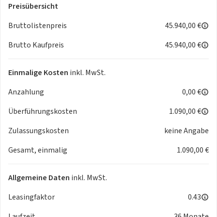
- Komfort-Paket Plus
Preisübersicht
- Digitales 3D-Kombiinstrument
Bruttolistenpreis
45.940,00 €
- Lenkradheizung
- Reifenpannenset (Kompressor und Pannenspray)
Brutto Kaufpreis
45.940,00 €
- Elektrochromatischer Rückspiegel
- GT-Fußmatten vorne und hinten mit Ziernähten in
Einmalige Kosten
inkl. MwSt.
Adamite-Grün
- Automatische Klimaanlage
Anzahlung
0,00 €
- und viele mehr
Überführungskosten
1.090,00 €
Bitte fragen Sie das Fahrzeug nur bei wirklichem
Zulassungskosten
keine Angabe
Interesse an.
Gesamt, einmalig
1.090,00 €
Allgemeine Daten
inkl. MwSt.
Leasingfaktor
0.43
Laufzeit
36 Monate