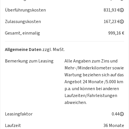
Abstands-/Kollisionswarner
Überführungskosten
831,93 €
*Komfort:
Klimaautomatik, Servolenkung,
Zulassungskosten
167,23 €
Zentralverriegelung, Elektrischer Fensterheber, Elektrische
Gesamt, einmalig
999,16 €
Aussenspiegel, Teilbare Ruecksitzlehne, Tempomat, Park
Distance Control hinten, Innenspiegel autom. abblendbar,
Mittelarmlehne, Lordosenstütze,
Allgemeine Daten
zzgl. MwSt.
Geschwindigkeitsbegrenzungsanlage, Klimaautomatik-2-
Zonen, Funkfernbedienung
Bemerkung zum Leasing
Alle Angaben zum Zins und
Mehr-/Minderkilometer sowie
*
Sicht:
LED-Hauptscheinwerfer, LED-Tagfahrlicht, LED-
Wartung beziehen sich auf das
Rückleuchten, Scheinwerferregulierung, Außenspiegel
Angebot 24 Monate /5.000 km
beheizbar u. elektr. anklappbar
p.a. und können bei anderen
Laufzeiten/Fahrleistungen
*
Sicherheit:
ABS, Airbag, Beifahrer-Airbag, Wegfahrsperre,
abweichen.
Seitenairbags, ESP, Antriebsschlupfregelung,
Leasingfaktor
0.44
Reifendruckkontrolle, Traktionskontrolle, Kopfairbag,
Kindersitzbefestigung
Laufzeit
36 Monate