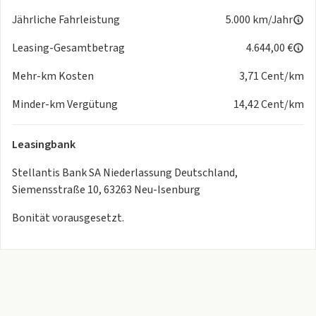
*
Jährliche Fahrleistung
Entertainment:
Radio, Telefonvorbereitung, USB-
5.000 km/Jahr
Anschluss, MP3, Bluetooth, Freisprecheinrichtung,
Leasing-Gesamtbetrag
4.644,00 €
kabelloses Apple CarPlay und Android Auto, DAB,
Touchscreen, Musikstreaming, Lenkrad mit Multifunktion
Mehr-km Kosten
3,71 Cent/km
*Sonstiges:
Minder-km Vergütung
Metallic, 16 Zoll Alufelgen,
14,42 Cent/km
Gepäckraumabdeckung, Elektrische Parkbremse
Leasingbank
*
Zusammenfassung:
Sitzbezug / Polsterung: Stoff Renzo,
Lenkrad mit Multifunktion, Heckleuchten LED, Außenspiegel
Stellantis Bank SA Niederlassung Deutschland,
elektr. verstell- und heizbar, anklappbar, Rücksitzbank
Siemensstraße 10, 63263 Neu-Isenburg
klappbar 1/3-2/3, Einparkhilfe hinten, Reifendruck-
Bonität vorausgesetzt.
Kontrollsystem, Scheibenwischer mit Regensensor,
Einschaltautomatik für Fahrlicht, Klimaautomatik,
getrennt regelbar Fahrer-/Beifahrerseite,
Lendenwirbelstütze Sitz vorn links, verstellbar,
Mittelarmlehne vorn, Startanlage Keyless System,
Multifunktionsanzeige mit Farbdisplay (DGT10CHD), LM-