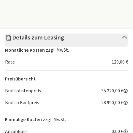
Weitere Jahresfahrleistungen auf Anfrage.
Dieses Angebot ist nur als Leasingvariante verfügbar - kein
direkter Barkauf möglich!
Details zum Leasing
Verfügbare Farben:
Monatliche Kosten
zzgl. MwSt.
Perla Nera Schwarz Metallic
Okenit Weiß Metallic
Rate
129,00 €
*Getriebe:
Automatik (6-Gang-Doppelkupplungsgetriebe)
Preisübersicht
-
Technik:
Bordcomputer, Partikelfilter, Start-Stop-
Bruttolistenpreis
35.220,00 €
Automatik, Volldigitales Kombiinstrument
Brutto Kaufpreis
28.990,00 €
*
Assistenten:
Müdigkeitserkennung,
Verkehrszeichenerkennung, Regensensor, Lichtsensor,
Einmalige Kosten
zzgl. MwSt.
Notbremsassistent, Berganfahrassistent,
Anzahlung
0,00 €
Spurhalteassistent, Abstandsregeltempomat,