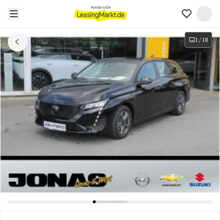
1
/
18