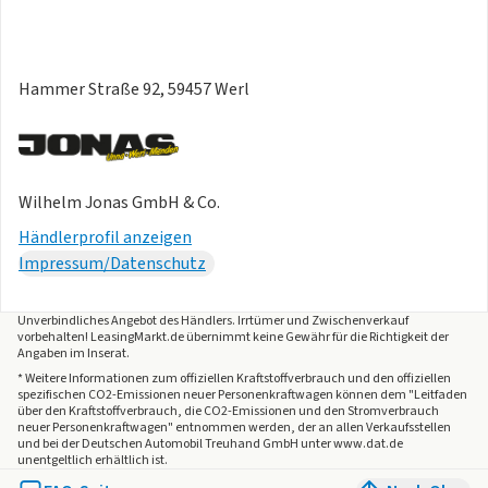
Raten amortisieren. Als Orientierungssumme für die
monatliche Mehrbelastung teilen Sie die angegebenen
Überführungskosten durch die Summer der Monate, die Sie
zu leasen gedenken. Eine Werksabholung ist nicht möglich.
Hammer Straße 92, 59457 Werl
Eine anschließende bundesweite Überführung
(Haustürlieferung) zu Ihrem Standort auf eigener Achse ist
durch einen Dienstleister möglich. Hierzu muss das Fahrzeug
zugelassen sein. Die Preise richten sich nach Entfernung
Wilhelm Jonas GmbH & Co.
zwischen unserem Standort und Ihrer Adresse und betragen
Händlerprofil anzeigen
zwischen 349,- € bis 899,- € (max. 1.000 km - einmalige
Impressum/Datenschutz
Betankung/Beladung inklusive).
- Die Zulassungskosten:
Unverbindliches Angebot des
Händlers
. Irrtümer und Zwischenverkauf
vorbehalten! LeasingMarkt.de übernimmt keine Gewähr für die Richtigkeit der
Diese wird durch einen externen Dienstleister durchgeführt.
Angaben im Inserat.
Auch hier entstehen neben den Gebühren durch die
* Weitere Informationen zum offiziellen Kraftstoffverbrauch und den offiziellen
Zulassungsstelle Kosten für die Schilder sowie Personal und
spezifischen CO2-Emissionen neuer Personenkraftwagen können dem "Leitfaden
über den Kraftstoffverbrauch, die CO2-Emissionen und den Stromverbrauch
Logistik. Alternativ senden wir Ihnen die Unterlagen zwecks
neuer Personenkraftwagen" entnommen werden, der an allen Verkaufsstellen
und bei der Deutschen Automobil Treuhand GmbH unter www.dat.de
eigener Zulassung zu.
unentgeltlich erhältlich ist.