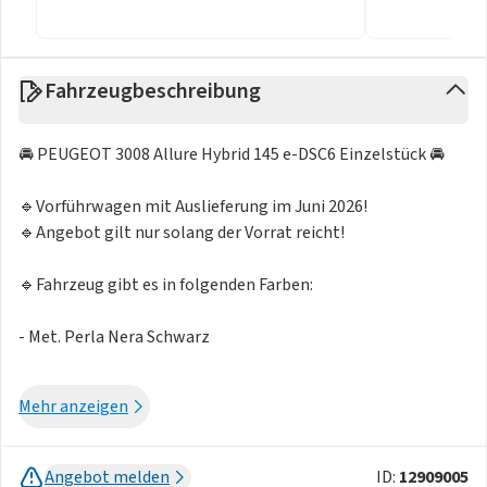
Fahrzeugbeschreibung
🚘 PEUGEOT 3008 Allure Hybrid 145 e-DSC6 Einzelstück 🚘
🔹Vorführwagen mit Auslieferung im Juni 2026!
🔹Angebot gilt nur solang der Vorrat reicht!
🔹Fahrzeug gibt es in folgenden Farben:
- Met. Perla Nera Schwarz
Erleben Sie den neuen PEUGEOT 3008 – ein stilvolles SUV
Mehr anzeigen
mit innovativer Hybridtechnik, modernem Design und
digitalem Cockpit der nächsten Generation. Der Mild-Hybrid
145 e-DSC6 überzeugt durch Effizienz, Komfort und ein
Angebot melden
ID:
12909005