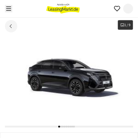
1
/
9