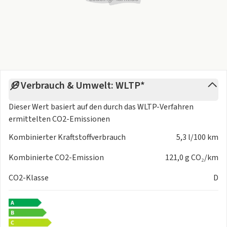
bei der Fahrzeugbeschreibung und bei den Bildern zum
Fahrzeug nicht auszuschließen. Die Angaben dienen
ausschließlich der allgemeinen Identifikation des
angebotenen Fahrzeugs und stellen keine zugesicherte
Eigenschaft im kaufrechtlichen Sinne dar.
Verbrauch & Umwelt: WLTP*
Dieser Wert basiert auf den durch das
WLTP-Verfahren
ermittelten CO2-Emissionen
Kombinierter Kraftstoffverbrauch
5,3 l/100 km
Kombinierte CO2-Emission
121,0 g CO₂/km
CO2-Klasse
D