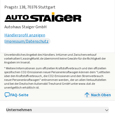
Pragstr. 138, 70376 Stuttgart
Autohaus Staiger GmbH
Händlerprofil anzeigen
Impressum/Datenschutz
Unverbindliches Angebot des
Händlers
. Irrtümer und Zwischenverkauf
vorbehalten! LeasingMarkt.de übernimmt keine Gewähr für die Richtigkeit der
Angaben im Inserat.
* Weitere Informationen zum offiziellen Kraftstoffverbrauch und den offiziellen
spezifischen CO2-Emissionen neuer Personenkraftwagen können dem "Leitfaden
über den Kraftstoffverbrauch, die CO2-Emissionen und den Stromverbrauch
neuer Personenkraftwagen" entnommen werden, der an allen Verkaufsstellen
und bei der Deutschen Automobil Treuhand GmbH unter www.dat.de
unentgeltlich erhältlich ist.
FAQ-Seite
Nach Oben
Unternehmen