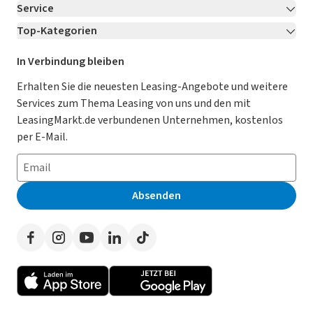
Service
Über LeasingMarkt.de
Top-Kategorien
Kontakt
Karriere
Jetzt bewerben!
Leasing Deals
Ratgeber
Für Händler
In Verbindung bleiben
Gebrauchtwagen Leasing
Magazin
Kooperation mit AutoScout24
Erhalten Sie die neuesten Leasing-Angebote und weitere
Services zum Thema Leasing von uns und den mit
Leasing ohne Anzahlung
Datenschutz-Einstellungen
AGB
LeasingMarkt.de verbundenen Unternehmen, kostenlos
E-Auto Leasing
So funktioniert’s
Datenschutz
per E-Mail.
Privatleasing
Häufig gestellte Fragen
Impressum
Leasing-Vergleiche
Leasing-Lexikon
Erklärung zur Barrierefreiheit
Absenden
Herstellerverzeichnis
Auto-Tests
Presse
Händlerverzeichnis
Werben auf LeasingMarkt.de
Autoleasing in der Nähe