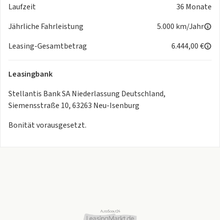
Laufzeit
36 Monate
GO-Funktion
- Ausparkassistent Rear Cross Traffic Alert
Jährliche Fahrleistung
5.000 km/Jahr
- Fernlichtassistent
- Lenkradheizung
Leasing-Gesamtbetrag
6.444,00 €
- Alarmanlage inkl. Rundum-, Innenraum-, Abschleppschutz
und Safesicherung
Leasingbank
🚀 Effizient, digital & elegant zugleich!
Stellantis Bank SA Niederlassung Deutschland,
Siemensstraße 10, 63263 Neu-Isenburg
📸 Wichtige Hinweise zur Darstellung
Bonität vorausgesetzt.
Die verwendeten Bilder zeigen beispielhafte Darstellungen
des Modells.
Farbabweichungen und Ausstattungsvarianten sind möglich.
Abgebildetes Fahrzeug enthält ggf. aufpreispflichtige
Sonderausstattungen.
Preisänderungen und Irrtümer vorbehalten.
❗ Trotz sorgfältiger Prüfung des Inserats sind Abweichungen