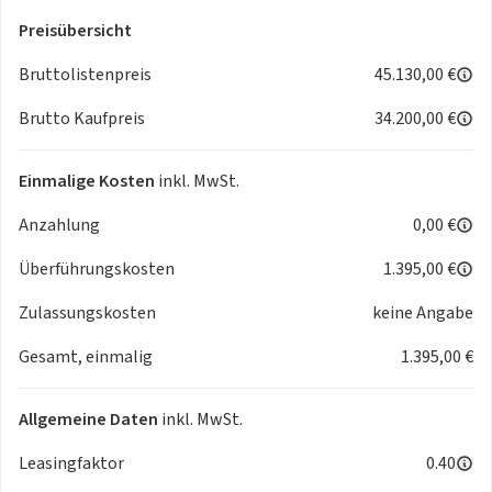
📦Enthaltene Sonderausstattung 📦
Preisübersicht
📦 Panorama-Navigations-Paket:
Bruttolistenpreis
45.130,00 €
Brutto Kaufpreis
34.200,00 €
- PEUGEOT i-Connect Advanced mit 21"-HD-Curved-
Panoramadisplay
- Navigationssystem: Echtzeitnavigation „by TomTom
Einmalige Kosten
inkl. MwSt.
Services“
Anzahlung
0,00 €
- Natürliche Sprachsteuerung „OK PEUGEOT“
- 2 USB-C-Anschlüsse hinten (Laden)
Überführungskosten
1.395,00 €
- PEUGEOT i-Toggles
- Induktive Ladestation (15 W)
Zulassungskosten
keine Angabe
Gesamt, einmalig
1.395,00 €
📦Drive-Assist Paket:
- Einparkhilfe vorn, akustisch und visuell
Allgemeine Daten
inkl. MwSt.
- Rückfahrkamera mit 360°-Umgebungsansicht
- Toterwinkelassistent
Leasingfaktor
0.40
- Automatischer Geschwindigkeitsregler ACC mit STOP &