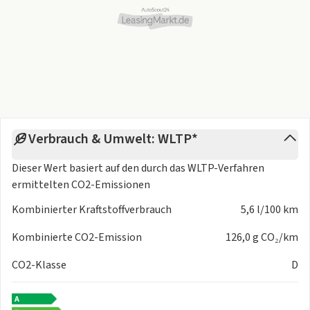
- Mittelarmlehne hinten
- Mittelarmlehne vorn
- Pedale Aluminium
- Pyrotechnischer Gurtstraffer
- Rücksitzbank geteilt/klappbar automatisch (40:20:40)
- Seitenairbag vorn
- Sitzbezug / Polsterung: Alcantara / Kunstleder
- Sitze vorn höhenverstellbar
Verbrauch & Umwelt: WLTP*
- Sonnenblenden mit Make-up-Spiegel
- Steckdose (12V-Anschluss) im Koffer-/Laderaum
Dieser Wert basiert auf den durch das
WLTP-Verfahren
- Steckdose (12V-Anschluss) in Mittelkonsole
ermittelten CO2-Emissionen
- USB-Anschluss (Typ C - 2-fach)
Kombinierter Kraftstoffverbrauch
5,6 l/100 km
- Ziernähte farbig
- Sitzheizung vorn
Kombinierte CO2-Emission
126,0 g CO₂/km
LICHT & SICHT
CO2-Klasse
D
-
Fernlichtassistent
- Autom. Begleitfunktion der Beleuchtung (Coming Home -
Leaving Home)