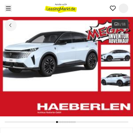
1
/
11