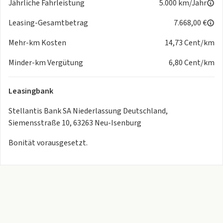
Jährliche Fahrleistung
5.000 km/Jahr
- Radioempfang digital (DAB+)
INTERIEUR
Leasing-Gesamtbetrag
7.668,00 €
-
USB-Ladeanschlüsse (2) für 2.Sitzreihe
Mehr-km Kosten
14,73 Cent/km
- Dachhimmel schwarz
- Einstiegsleisten (Edelstahl - gebürstet)
Minder-km Vergütung
6,80 Cent/km
- Fensterheber elektr. vorn - links mit Impulsgeber
- Gepäckraumboden verschiebbar - variabel
Leasingbank
- Getränkehalter vorn
- Induktionsladeschale für Smartphone
Stellantis Bank SA Niederlassung Deutschland,
- Innenspiegel mit Abblendautomatik
Siemensstraße 10, 63263 Neu-Isenburg
- Isofix-Aufnahmen für Kindersitz
- Kartentasche an Vordersitze
Bonität vorausgesetzt.
- Klimaautomatik - getrennt regelbar
Fahrer-/Beifahrerseite
- Kopfstützen hinten verstellbar
- Lendenwirbelstütze Sitz vorn rechts
- Lenkrad heizbar
- Lenkrad mit Multifunktion
- Lenkrad mit Schaltwippen/-tasten