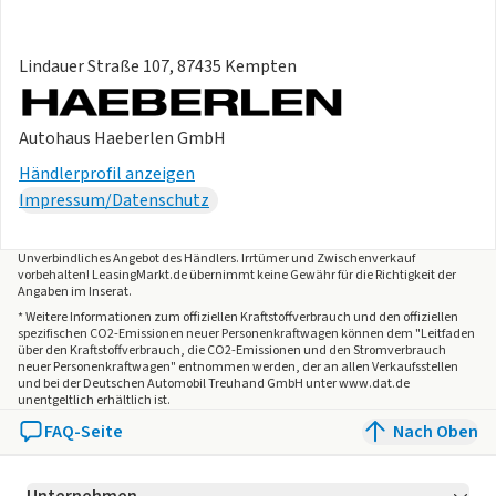
- Kopf-Airbag-System hinten
- Parkbremse elektrisch
Lindauer Straße 107, 87435 Kempten
- Peugeot Connect-Box / SOS-Taste (Notruf für
Lokalisierung Fahrzeug)
- Seitenairbag hinten
Autohaus Haeberlen GmbH
- Warnanlage für Sicherheitsgurte
Händlerprofil anzeigen
- Zentralverriegelung mit Fernbedienung
Impressum/Datenschutz
EXTERIEUR
-
Kofferraumdeckel / Heckklappe elektr. betätigt (öffnen
+ schliessen - sensorgesteuert)
Unverbindliches Angebot des
Händlers
. Irrtümer und Zwischenverkauf
vorbehalten! LeasingMarkt.de übernimmt keine Gewähr für die Richtigkeit der
-
Seitenscheiben hinten und Heckscheibe getönt
Angaben im Inserat.
- Aussenspiegel anklappbar
* Weitere Informationen zum offiziellen Kraftstoffverbrauch und den offiziellen
- Aussenspiegel elektr. anklappbar
spezifischen CO2-Emissionen neuer Personenkraftwagen können dem "Leitfaden
über den Kraftstoffverbrauch, die CO2-Emissionen und den Stromverbrauch
- Aussenspiegel elektr. verstell- und heizbar - beide
neuer Personenkraftwagen" entnommen werden, der an allen Verkaufsstellen
und bei der Deutschen Automobil Treuhand GmbH unter www.dat.de
- Aussenspiegel und Spiegelfuss in Perla-Nera-Schwarz
unentgeltlich erhältlich ist.
- Heckscheibe heizbar
FAQ-Seite
Nach Oben
- Kühlergrill Wagenfarbe
- Sonderlackierung Okenit-Weiss Metallic
- Dachfarbe schwarz