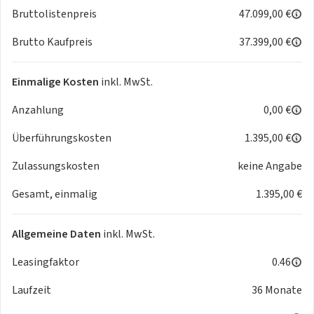
- Einparkhilfe vorn und hinten
Bruttolistenpreis
47.099,00 €
- Elektr. Bremskraftverteilung
- Elektron. Stabilitäts-Programm (ESP - Bosch)
Brutto Kaufpreis
37.399,00 €
- Geschwindigkeits-Regelanlage (Tempomat) inkl.
Geschwindigkeits-Begrenzeranlage
Einmalige Kosten
inkl. MwSt.
- Kollisionswarnsystem
- Notbrems-Assistent
Anzahlung
0,00 €
- Verkehrszeichenerkennung
Überführungskosten
1.395,00 €
MOTOR GETRIEBE & FAHRWERK
-
Start/Stop-Anlage
Zulassungskosten
keine Angabe
- Anti-Blockier-System (ABS)
- Antischlupfregelung (ASR)
Gesamt, einmalig
1.395,00 €
- Getriebe Automatik - Doppelkupplungsgetriebe (6-Stufen
- Hybrid)
Allgemeine Daten
inkl. MwSt.
- Otto-Partikelfilter (GPF)
- Servolenkung elektrisch
Leasingfaktor
0.46
- Antriebsart: Frontantrieb
Laufzeit
36 Monate
AUDIO & KOMMUNIKATION
-
Navigationssystem i-Connect Advanced