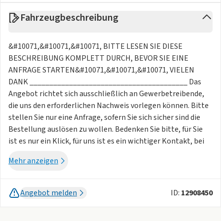
Fahrzeugbeschreibung
&#10071,&#10071,&#10071, BITTE LESEN SIE DIESE
BESCHREIBUNG KOMPLETT DURCH, BEVOR SIE EINE
ANFRAGE STARTEN&#10071,&#10071,&#10071, VIELEN
DANK ________________________________________ Das
Angebot richtet sich ausschließlich an Gewerbetreibende,
die uns den erforderlichen Nachweis vorlegen können. Bitte
stellen Sie nur eine Anfrage, sofern Sie sich sicher sind die
Bestellung auslösen zu wollen. Bedenken Sie bitte, für Sie
ist es nur ein Klick, für uns ist es ein wichtiger Kontakt, bei
dem wir Ihnen unser bestmögliches Angebot unterbreiten
Mehr anzeigen
und auf Ihre Unterstützung bauen, in dem Sie auch für uns
erreichbar sind. Zum Speichern ist die Funktion "PARKEN"
vorhanden. Sie können Laufzeiten zwischen 24 , 36 und 48
Angebot melden
ID:
12908450
Monaten wählen und Jahresfahrleistungen zwischen 5.000
und 25.000 km. Weitere Jahresfahrleistungen auf Anfrage.