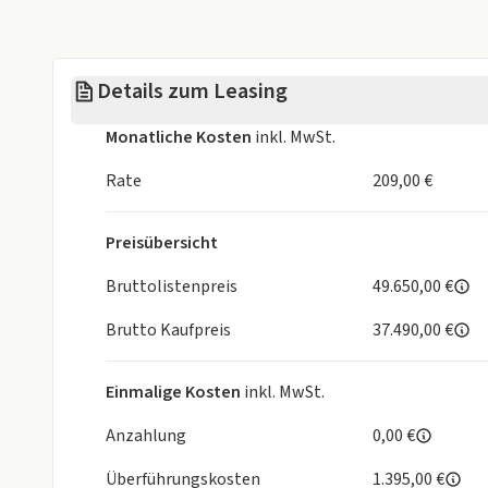
- Ambientelicht
- Optikpaket schwarz
- Privacy Verglasung
Details zum Leasing
- Android Auto
- Apple CarPlay
Monatliche Kosten
inkl. MwSt.
- Sommerreifen
- Fahrersitz höhenverstellbar
Rate
209,00 €
- Panoramadach mit Sonnenschutz
- Rücksitzbank geteilt klappbar
Preisübersicht
- Scheckheftgepflegt
- Kopfairbag
Bruttolistenpreis
49.650,00 €
- beheizte Aussenspiegel
Brutto Kaufpreis
37.490,00 €
- IsoFix
- Sitzheizung
- metallic
Einmalige Kosten
inkl. MwSt.
- Tempomat
Anzahlung
- Leichtmetallfelgen
0,00 €
- Stabilitätsprogramm (ESP)
Überführungskosten
1.395,00 €