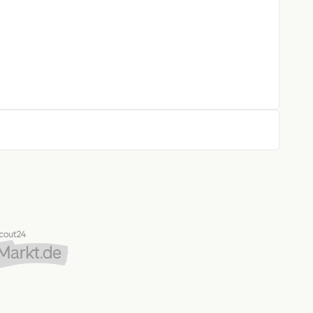
stent
dach starr
gen