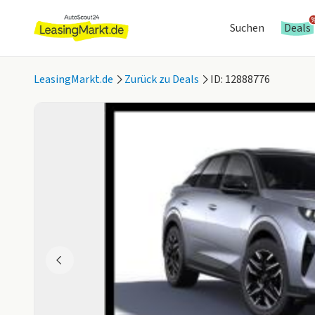
Suchen
Deals
LeasingMarkt.de
Zurück zu Deals
ID: 12888776