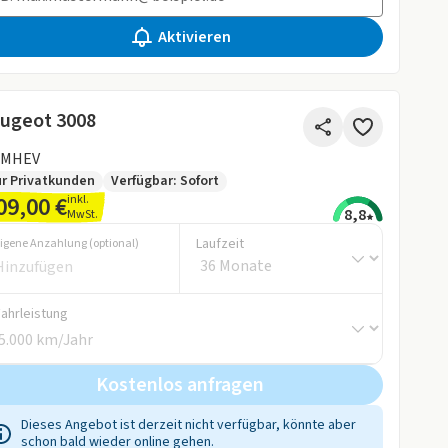
Aktivieren
ugeot 3008
 MHEV
r Privatkunden
Verfügbar: Sofort
09,00 €
inkl.
8,8
MwSt.
Laufzeit
igene Anzahlung (optional)
Fahrleistung
Kostenlos anfragen
Dieses Angebot ist derzeit nicht verfügbar, könnte aber
schon bald wieder online gehen.