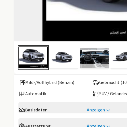
Mild-/Vollhybrid (Benzin)
Gebraucht (10
Automatik
SUV / Geländ
Basisdaten
Anzeigen
Verfügbarkeit
Sofort
Ausstattung
Anzeigen