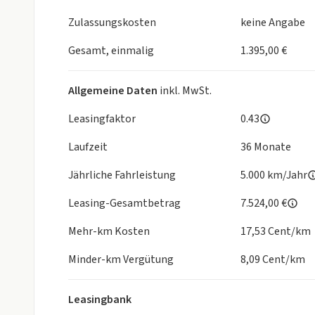
- ABS
- Schiebedach
Zulassungskosten
keine Angabe
- Seitenairbags
Gesamt, einmalig
- Frontairbag
1.395,00 €
- Bordcomputer
- Nichtraucher
Allgemeine Daten
inkl. MwSt.
- Servolenkung
- Multifunktionslenkrad
Leasingfaktor
0.43
- Lichtsensor
Laufzeit
36 Monate
- Berganfahrhilfe
- Lederlenkrad
Jährliche Fahrleistung
5.000 km/Jahr
- elektr. Parkbremse
- Mittelarmlehne
Leasing-Gesamtbetrag
7.524,00 €
- Reifendruckkontrolle
Mehr-km Kosten
17,53 Cent/km
- Rückfahrkamera
- Wegfahrsperre
Minder-km Vergütung
8,09 Cent/km
- Traktionskontrolle
-
Leasingbank