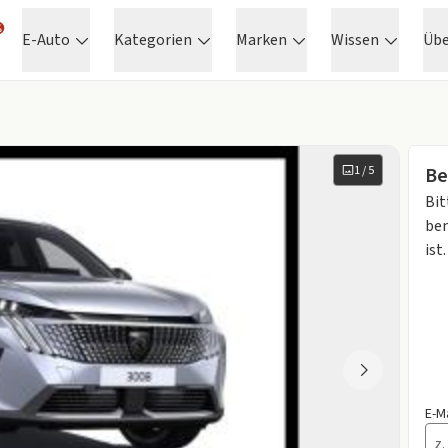
E-Auto
Kategorien
Marken
Wissen
Üb
1
/
5
Be
Bit
ben
ist.
E-M