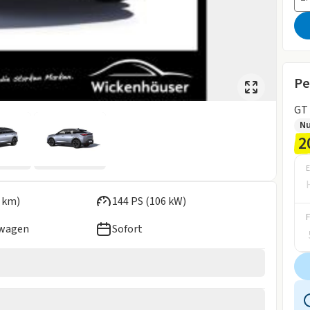
Pe
GT
Nu
2
E
 km)
144 PS (106 kW)
ewagen
Sofort