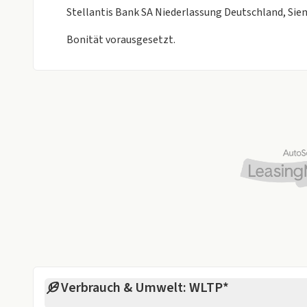
Wir bieten Ihnen attraktive Finanzierungs- oder 
Stellantis Bank SA Niederlassung Deutschland, Si
Außerdem haben wir die tagesaktuellen Bestpreise
Bonität vorausgesetzt.
- Tippfehler und Zwischenverkauf vorbehalten.
Verbrauch & Umwelt: WLTP*