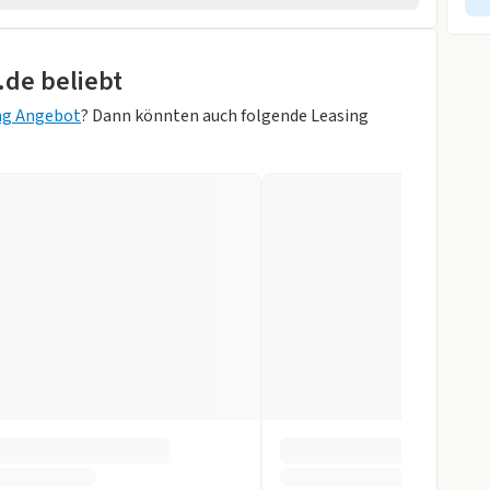
hten
.de beliebt
wagen
pb. Aussenspiegel
ng Angebot
? Dann könnten auch folgende Leasing
barer Fahrersitz
 Silber)
orne
gen
r
slenkrad