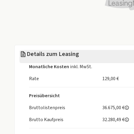
Leasingrate bzw. Sonderzahlung.
Die Anzahlung ist vom Kunden vor Fahrzeugauslief
Nach Zulassung und Fahrzeugauslieferung muss di
Umwelt Klimaschutz, Naturschutz und nukleare Si
Abholung bei Emil Frey Peugeot
Details zum Leasing
Leverkusen
Hannover
Monatliche Kosten
inkl. MwSt.
Rate
129,00 €
Preisübersicht
Bruttolistenpreis
36.675,00 €
Brutto Kaufpreis
32.280,49 €