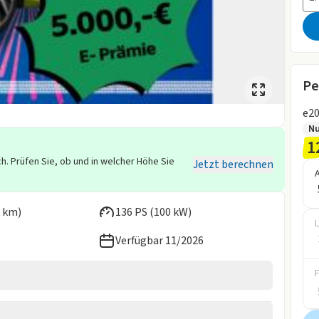
Pe
Nu
1
h. Prüfen Sie, ob und in welcher Höhe Sie
Jetzt berechnen
 km)
136 PS (100 kW)
L
Verfügbar 11/2026
personen beim Leasing von Elektrofahrzeugen und Plug-
 sich nach
Einkommen und Familiensituation
und kann