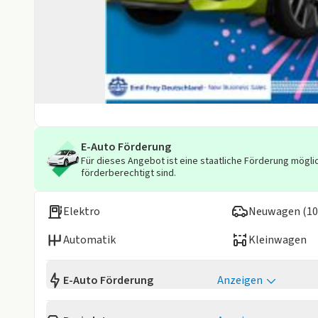
E-Auto Förderung
Für dieses Angebot ist eine staatliche Förderung möglic
förderberechtigt sind.
Elektro
Neuwagen (10
Automatik
Kleinwagen
E-Auto Förderung
Anzeigen
Mit der E-Auto-Förderung unterstützt der Staat Privat
in-Hybriden. Die Förderung ist
sozial gestaffelt
, richtet