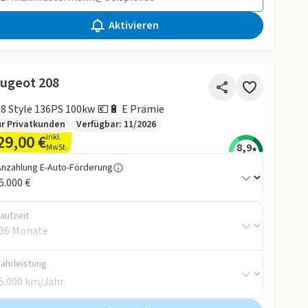
Aktivieren
ugeot 208
e208 Style 136PS 100kw 💶​🔋​ E Prämie
r Privatkunden
Verfügbar: 11/2026
29,00 €
inkl.
8,9
MwSt.
Anzahlung E-Auto-Förderung
aufzeit
Fahrleistung