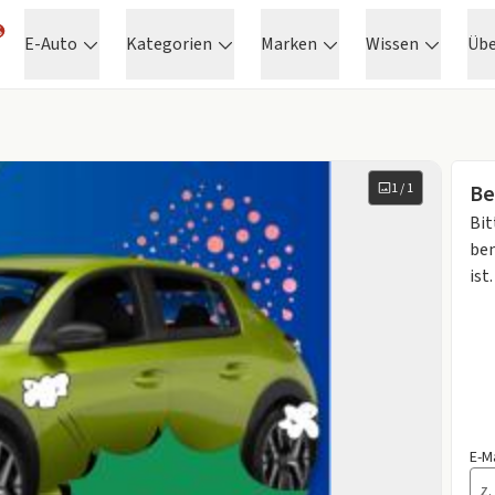
E-Auto
Kategorien
Marken
Wissen
Üb
1
/
1
Be
Bit
ben
ist.
E-M