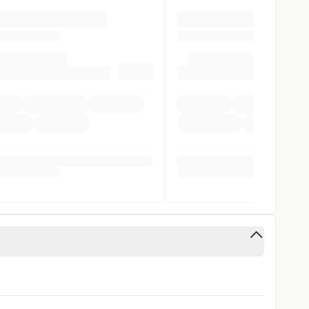
eugklasse M1:
fer
ender (REEV), sofern sie mindestens eines der
ntrollsystem
.
gen
gen