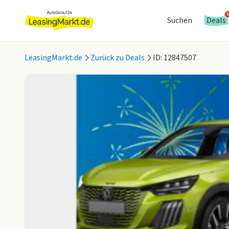
Suchen
Deals
LeasingMarkt.de
Zurück zu Deals
ID: 12847507