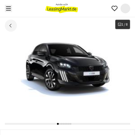
1
/
8