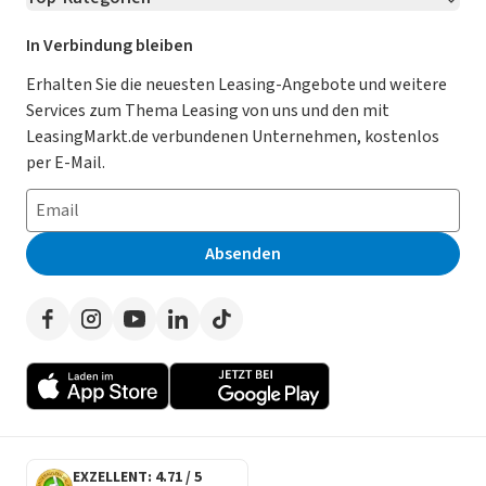
Kontakt
Karriere
Jetzt bewerben!
Leasing Deals
Ratgeber
Für Händler
In Verbindung bleiben
Gebrauchtwagen Leasing
Magazin
Kooperation mit AutoScout24
Erhalten Sie die neuesten Leasing-Angebote und weitere
Services zum Thema Leasing von uns und den mit
Leasing ohne Anzahlung
Datenschutz-Einstellungen
AGB
LeasingMarkt.de verbundenen Unternehmen, kostenlos
E-Auto Leasing
So funktioniert’s
Datenschutz
per E-Mail.
Privatleasing
Häufig gestellte Fragen
Impressum
Leasing-Vergleiche
Leasing-Lexikon
Erklärung zur Barrierefreiheit
Absenden
Herstellerverzeichnis
Auto-Tests
Presse
Händlerverzeichnis
Werben auf LeasingMarkt.de
Autoleasing in der Nähe
EXZELLENT: 4.71 / 5