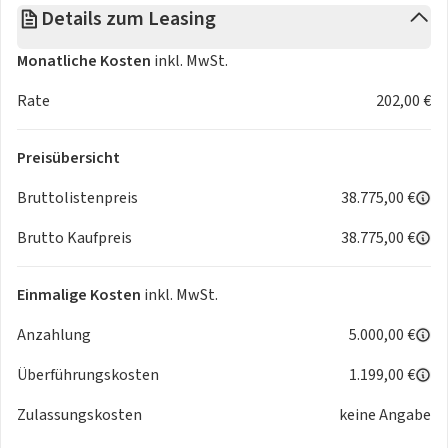
- Wärmepumpe
Details zum Leasing
- Reifenpannenset (Kompressor und Pannenspray)
- Automatische Einzonen-Klimaanlage
Monatliche Kosten
inkl. MwSt.
- Seitenscheiben in Reihe 2 und Heckscheibe stärker getönt
Rate
202,00 €
- Sitzheizung vorn. einstellbar in 3 Stufen
- PEUGEOT LED-Scheinwerfer
- Außenspiegel elektrisch verstell- und beheizbar
Preisübersicht
- Fensterheber vorn und hinten elektrisch mit
Bruttolistenpreis
38.775,00 €
Impulssteuerung und Einklemmschutz
- Elektronische Stabilitätskontrolle (ESP)
Brutto Kaufpreis
38.775,00 €
- Isofix
- Kompaktlenkrad aus Leder mit verchromtem Emblem und
Einmalige Kosten
inkl. MwSt.
integrierten Bedienelementen
- indirektes Reifendruckkontrollsystem
Anzahlung
5.000,00 €
- automatische Türverriegelung bei Fahrt
- und viele mehr
Überführungskosten
1.199,00 €
Zulassungskosten
keine Angabe
Bitte fragen Sie das Fahrzeug nur bei wirklichem