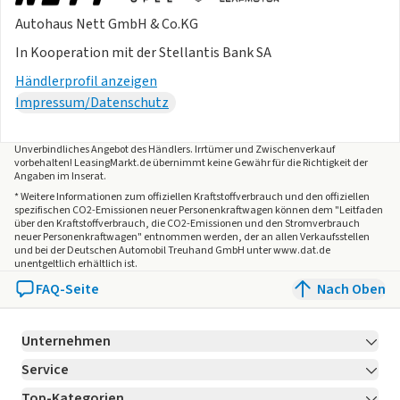
Autohaus Nett GmbH & Co.KG
In Kooperation mit der Stellantis Bank SA
Händlerprofil anzeigen
Impressum/Datenschutz
Unverbindliches Angebot des
Händlers
. Irrtümer und Zwischenverkauf
vorbehalten! LeasingMarkt.de übernimmt keine Gewähr für die Richtigkeit der
Angaben im Inserat.
* Weitere Informationen zum offiziellen Kraftstoffverbrauch und den offiziellen
spezifischen CO2-Emissionen neuer Personenkraftwagen können dem "Leitfaden
über den Kraftstoffverbrauch, die CO2-Emissionen und den Stromverbrauch
neuer Personenkraftwagen" entnommen werden, der an allen Verkaufsstellen
und bei der Deutschen Automobil Treuhand GmbH unter www.dat.de
unentgeltlich erhältlich ist.
FAQ-Seite
Nach Oben
Unternehmen
Service
Über LeasingMarkt.de
Top-Kategorien