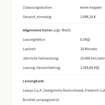
- Kopfairbag
Zulassungskosten
keine Angabe
- IsoFix
- Frontairbag
Gesamt, einmalig
1.088,24 €
- Multifunktionslenkrad
- Lederlenkrad
Allgemeine Daten
zzgl. MwSt.
- Mittelarmlehne
LICHT & SICHT
Leasingfaktor
0.34
- Akustikverglasung
Laufzeit
24 Monate
RÄDER
- Reifendruckkontrolle
Jährliche Fahrleistung
10.000 km/Jahr
TECHNIK & SICHERHEIT
- Zentralverriegelung mit FB
Leasing-Gesamtbetrag
2.359,68 €
- Notrufsystem
- Servolenkung
Leasingbank
- Lichtsensor
- Berganfahrhilfe
Leasys S.p.A. Zweigstelle Deutschland, Friedrich-
- elektr. Parkbremse
- Wegfahrsperre
Bonität vorausgesetzt.