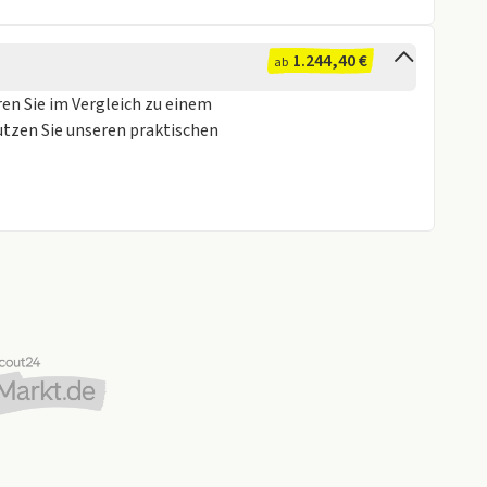
1.244,40 €
ab
ren Sie im Vergleich zu einem
utzen Sie unseren praktischen
rvice und kompetente Beratung zu allen Fragen rund
ar