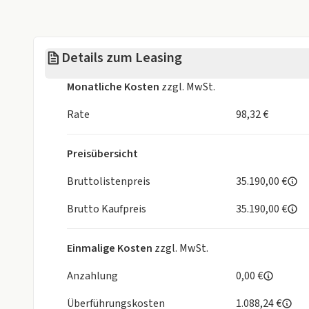
- Regensensor
- Müdigkeitswarnsystem
- Abstandwarner
Details zum Leasing
- Tempomat
- Stabilitätsprogramm (ESP)
Monatliche Kosten
zzgl. MwSt.
- ABS
MOTOR GETRIEBE & FAHRWERK
Rate
98,32 €
- Traktionskontrolle
AUDIO & KOMMUNIKATION
Preisübersicht
- Bluetooth(f. Handy)
- Android Auto
Bruttolistenpreis
35.190,00 €
- Apple CarPlay
- Bordcomputer
Brutto Kaufpreis
35.190,00 €
INTERIEUR
- Klimaautomatik
Einmalige Kosten
zzgl. MwSt.
- el. Fensterheber vorne+hinten
- Uhr&Drehzahlmesser
Anzahlung
0,00 €
- Fahrersitz höhenverstellbar
Überführungskosten
1.088,24 €
- Rücksitzbank geteilt klappbar