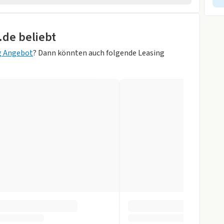
rheber
.de beliebt
ik
g Angebot
? Dann könnten auch folgende Leasing
 Grau)
r
gen
slenkrad
ung