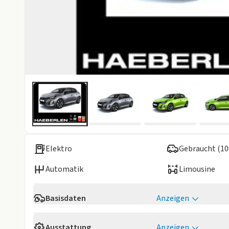
Elektro
Gebraucht (10
Automatik
Limousine
Basisdaten
Anzeigen
Reichweite
362 km
Ausstattung
Anzeigen