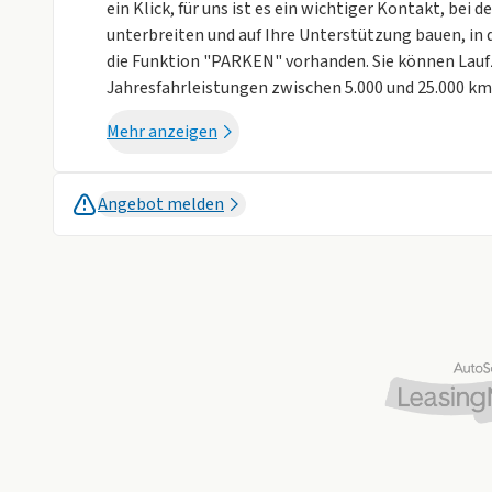
ein Klick, für uns ist es ein wichtiger Kontakt, be
unterbreiten und auf Ihre Unterstützung bauen, in d
die Funktion "PARKEN" vorhanden. Sie können Lauf
Jahresfahrleistungen zwischen 5.000 und 25.000 km.
Autohaus Häberlen! Als Peugeot Vertragshändler a
Mehr anzeigen
besten Service und kompetente Beratung zu allen 
sich um
Angebot melden
Ihr Ansprechpartner für dieses KFZ:
NW&GW Verkaufsteam für Neuwagen & Gebrauc
ASSISTENZSYSTEME
- Start/Stop-Automatik
- Spurassistent
- Verkehrszeichenerkennung
- Notbremsassistent