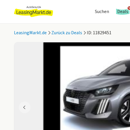
Suchen
Deals
LeasingMarkt.de
Zurück zu Deals
ID: 11829451