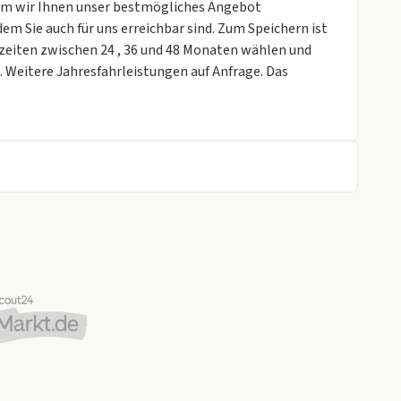
i dem wir Ihnen unser bestmögliches Angebot
em Sie auch für uns erreichbar sind. Zum Speichern ist
zeiten zwischen 24 , 36 und 48 Monaten wählen und
 Weitere Jahresfahrleistungen auf Anfrage. Das
n 2 verschiedenen Standorten bieten wir Ihnen den
Fragen rund um das Auto. Bei diesem Angebot handelt es
htwagen, Tel:
Kontakt