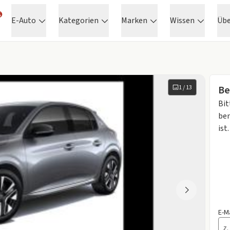
E-Auto
Kategorien
Marken
Wissen
Üb
1
/
13
Be
Bit
ben
ist.
E-M