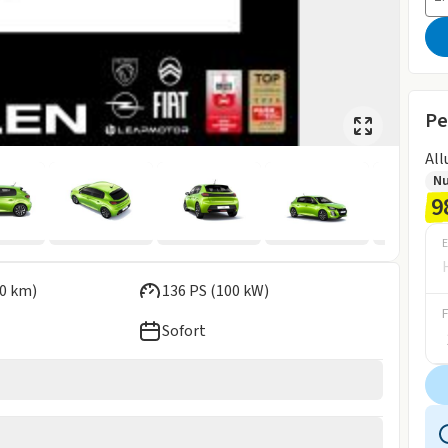
Pe
Al
N
9
E
0 km)
136 PS (100 kW)
Sofort