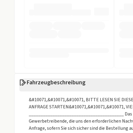
ASR
Beifahrer-Airb
ESP
Fahrer-Airbag
LED Tagfahrlicht
Müdigkeits-W
Notbremsassistent
Reifendruckko
Spurhalteassistent
Verkehrsschil
Sonstige
Isofix
Metalliclackie
Fahrzeugbeschreibung
Weniger anzei
&#10071,&#10071,&#10071, BITTE LESEN SIE DI
ANFRAGE STARTEN&#10071,&#10071,&#10071, VI
________________________________________ Das An
Gewerbetreibende, die uns den erforderlichen Nachw
Anfrage, sofern Sie sich sicher sind die Bestellung a