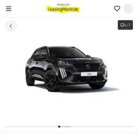
1
/
7