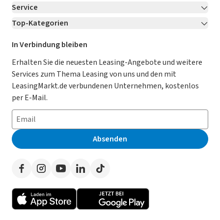
Service
Über LeasingMarkt.de
Top-Kategorien
Kontakt
Karriere
Jetzt bewerben!
Leasing Deals
Ratgeber
Für Händler
In Verbindung bleiben
Gebrauchtwagen Leasing
Magazin
Kooperation mit AutoScout24
Erhalten Sie die neuesten Leasing-Angebote und weitere
Services zum Thema Leasing von uns und den mit
Leasing ohne Anzahlung
Datenschutz-Einstellungen
AGB
LeasingMarkt.de verbundenen Unternehmen, kostenlos
E-Auto Leasing
So funktioniert’s
Datenschutz
per E-Mail.
Privatleasing
Häufig gestellte Fragen
Impressum
Leasing-Vergleiche
Leasing-Lexikon
Erklärung zur Barrierefreiheit
Absenden
Herstellerverzeichnis
Auto-Tests
Presse
Händlerverzeichnis
Werben auf LeasingMarkt.de
Autoleasing in der Nähe