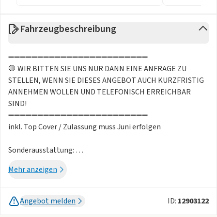
Fahrzeugbeschreibung
➖➖➖➖➖➖➖➖➖➖➖➖➖➖➖➖➖➖➖➖➖➖➖➖
🛑 WIR BITTEN SIE UNS NUR DANN EINE ANFRAGE ZU
STELLEN, WENN SIE DIESES ANGEBOT AUCH KURZFRISTIG
ANNEHMEN WOLLEN UND TELEFONISCH ERREICHBAR
SIND!
➖➖➖➖➖➖➖➖➖➖➖➖➖➖➖➖➖➖➖➖➖➖➖➖
inkl. Top Cover / Zulassung muss Juni erfolgen
Sonderausstattung:
Perla Nera Schwarz / Selenium Grau
Mehr anzeigen
Grip Control Paket (Allwetterreifen)
Serienausstattung:
Angebot melden
ID:
12903122
Induktive Ladestation