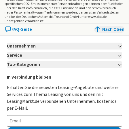
spezifischen CO2-Emissionen neuer Personenkraftwagen können dem "Leitfaden
über den Kraftstoffverbrauch, die CO2-Emissionen und den Stromverbrauch
neuer Personenkraftwagen" entnommen werden, der an allen Verkaufsstellen
und bei der Deutschen Automobil Treuhand GmbH unter www.dat.de
unentgeltlich erhältlich ist.
FAQ-Seite
Nach Oben
Unternehmen
Service
Über LeasingMarkt.de
Top-Kategorien
Kontakt
Karriere
Jetzt bewerben!
Leasing Deals
Ratgeber
Für Händler
In Verbindung bleiben
Gebrauchtwagen Leasing
Magazin
Kooperation mit AutoScout24
Erhalten Sie die neuesten Leasing-Angebote und weitere
Services zum Thema Leasing von uns und den mit
Leasing ohne Anzahlung
Datenschutz-Einstellungen
AGB
LeasingMarkt.de verbundenen Unternehmen, kostenlos
E-Auto Leasing
So funktioniert’s
Datenschutz
per E-Mail.
Privatleasing
Häufig gestellte Fragen
Impressum
Leasing-Vergleiche
Leasing-Lexikon