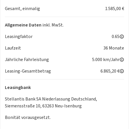
Getriebe 6-Gang
Gesamt, einmalig
1.585,00 €
Getränkehalter vorn
Heckleuchten LED
Heckscheibe heizbar
Allgemeine Daten
inkl. MwSt.
Heckspoiler
Heckspoiler schwarz glänzend
Leasingfaktor
0.65
Innenraumfilter: Staub- und Pollenfilter
Laufzeit
36 Monate
ISOFIX-Aufnahmen für Kindersitz
KLIMAAUTOMATIK
Jährliche Fahrleistung
5.000 km/Jahr
Kombiinstrument mit Matrix-Display
Kopf-Airbag-System
Leasing-Gesamtbetrag
6.865,20 €
Kopf-Airbag-System hinten
Kopfstützen hinten (3-fach)
Leasingbank
Lenkrad mit Multifunktion
Motor 1,2 Ltr. - 74 kW PureTech
Stellantis Bank SA Niederlassung Deutschland,
Multifunktionsanzeige mit Farbdisplay (DGT10CHD)
Siemensstraße 10, 63263 Neu-Isenburg
Multifunktionsanzeige mit HD Touchscreen-Farbdisplay 10
Bonität vorausgesetzt.
Zoll
Otto-Partikelfilter (GPF)