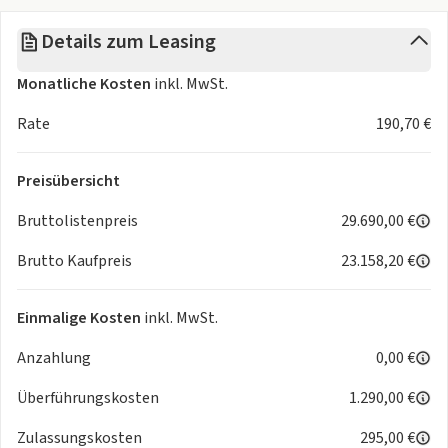
Elektron. Stabilitäts-Programm (ESP, Bosch)
Details zum Leasing
Fahrassistenz-System: Aktiver Notbrems-Assistent (Active
Safety Brake Plus)
Monatliche Kosten
inkl. MwSt.
Fahrassistenz-System: Aktiver Notbrems-Assistent (Active
Safety Brake)
Rate
190,70 €
Fahrassistenz-System: aktiver Spurassistent
(Lenkunterstützung)
Preisübersicht
Fahrassistenz-System: Auffahrwarnsystem mit
Bremsfunktion
Bruttolistenpreis
29.690,00 €
Fahrassistenz-System: Berganfahrhilfe
Brutto Kaufpreis
23.158,20 €
Fahrassistenz-System: Kollisionswarnsystem
Fahrassistenz-System: Müdigkeitserkennungs-Sensor
Fahrassistenz-System: Notbrems-Assistent
Einmalige Kosten
inkl. MwSt.
Fahrassistenz-System: Verkehrszeichenerkennung
Anzahlung
0,00 €
Fensterheber elektr. vorn, links mit Impulsgeber
Frontscheibe geräuschdämmend
Überführungskosten
1.290,00 €
Geschwindigkeits-Regelanlage (Tempomat) inkl.
Geschwindigkeits-Begrenzeranlage
Zulassungskosten
295,00 €