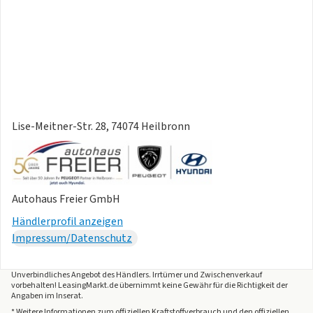
Lise-Meitner-Str. 28, 74074 Heilbronn
Autohaus Freier GmbH
Händlerprofil anzeigen
Impressum/Datenschutz
Unverbindliches Angebot des
Händlers
. Irrtümer und Zwischenverkauf
vorbehalten! LeasingMarkt.de übernimmt keine Gewähr für die Richtigkeit der
Angaben im Inserat.
* Weitere Informationen zum offiziellen Kraftstoffverbrauch und den offiziellen