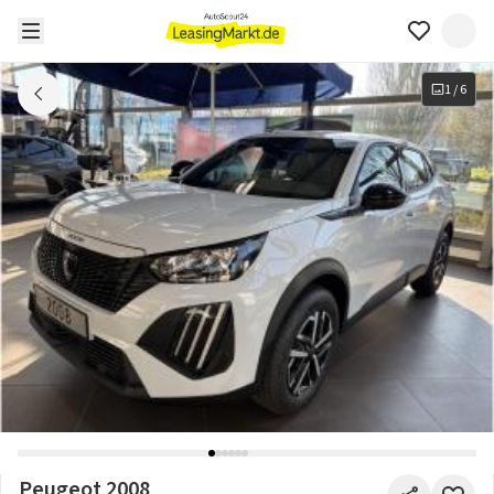
1
/
6
Peugeot 2008