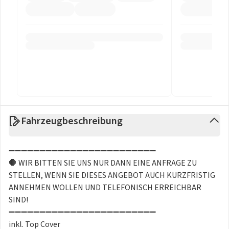
Fahrzeugbeschreibung
➖➖➖➖➖➖➖➖➖➖➖➖➖➖➖➖➖➖➖➖➖➖➖➖
🛑 WIR BITTEN SIE UNS NUR DANN EINE ANFRAGE ZU
STELLEN, WENN SIE DIESES ANGEBOT AUCH KURZFRISTIG
ANNEHMEN WOLLEN UND TELEFONISCH ERREICHBAR
SIND!
➖➖➖➖➖➖➖➖➖➖➖➖➖➖➖➖➖➖➖➖➖➖➖➖
inkl. Top Cover