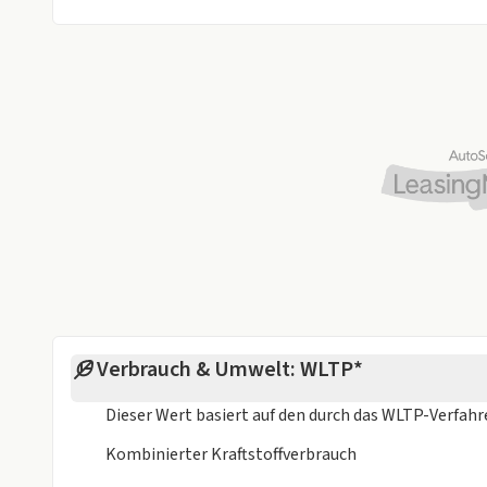
maßgeschneidertes Leasingangebot.
Gut zu wissen: Ihr Wunschfahrzeug können Sie bei u
flexibel zur gleichen Rate finanzieren. Wir beraten 
Wir freuen uns auf Ihre Anfrage und - wenn Sie in de
Besuchen Sie gerne unsere Homepage – dort finden Sie viele weitere Leasingangebote und können Ihr
Wunschfahrzeug direkt online anfragen
Änderungen und Irrtümer vorbehalten. Bild zeigt Be
Verbrauch & Umwelt: WLTP*
Dieser Wert basiert auf den durch das
WLTP-Verfah
Kombinierter Kraftstoffverbrauch