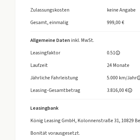
Einstellbare Fahrmodi (Normal, Sport, Eco)
Klimatisierungsautomatik
Zulassungskosten
keine Angabe
Außenspiegel, elektrisch einstell- und beheizbar,
Fahrersitz 6-fach manuell einstellbar (Länge, Höh
Gesamt, einmalig
999,00 €
Solar Protect-Wärmeschutzverglasung im Fond, s
Mittelarmlehne mit Ablagefach, vorn
Allgemeine Daten
inkl. MwSt.
Schaltwippen am Lenkrad
Fahrersitz, in Höhe einstellbar
Leasingfaktor
0.51
Beheizbares Lederlenkrad
Laufzeit
24 Monate
Opel COnnect
Leseleuchten, vorn
Jährliche Fahrleistung
5.000 km/Jahr
Antiblockiersystem (ABS) mit 15"- Scheibenbremse
E-Call Notruf
Leasing-Gesamtbetrag
3.816,00 €
Pannenruf
Allwetterreifen
Leasingbank
Einparkhilfe hinten
König Leasing GmbH, Kolonnenstraße 31, 10829 Be
Zum Ende Ihrer Leasinglaufzeit haben Sie bei uns vol
Bonität vorausgesetzt.
Fahren Sie Ihr Fahrzeug per Verlängerung weiter, ge