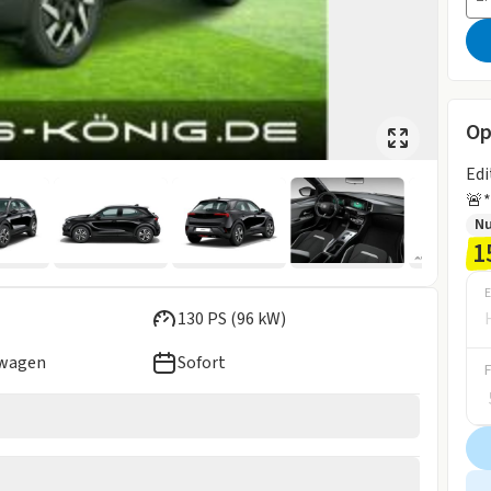
Op
Edi
🚨*
Nu
1
E
130 PS (96 kW)
ewagen
Sofort