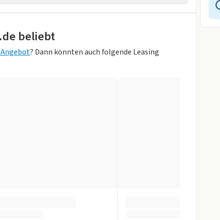
wagen
rad
.de beliebt
sung
 Angebot
? Dann könnten auch folgende Leasing
on Schwarz)
Zentralverr.
gen
fer
gen