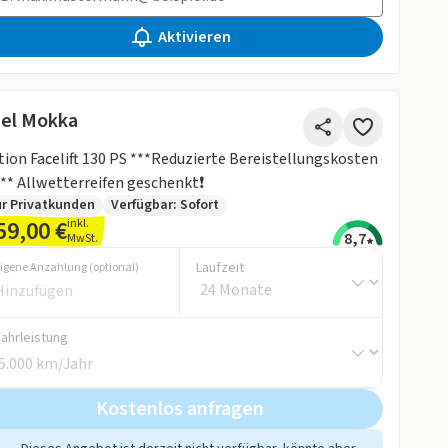
Aktivieren
el Mokka
tion Facelift 130 PS ***Reduzierte Bereistellungskosten
** Allwetterreifen geschenkt❗️
r Privatkunden
Verfügbar: Sofort
59,00 €
inkl.
8,7
MwSt.
Laufzeit
igene Anzahlung (optional)
Fahrleistung
Kostenlos anfragen