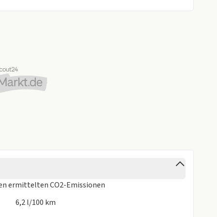
ns nicht nur leasen, sondern auch direkt kaufen oder
Sie gerne persönlich!
r Nähe sind - auf Ihren Besuch und eine Probefahrt!
ispielabbildung des Fahrzeugs. Stand: 07/2026.
ren
ermittelten CO2-Emissionen
6,2 l/100 km