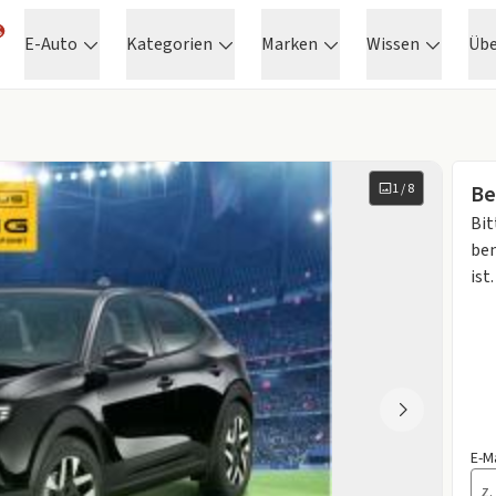
E-Auto
Kategorien
Marken
Wissen
Üb
1
/
8
Be
Bit
ben
ist.
E-M