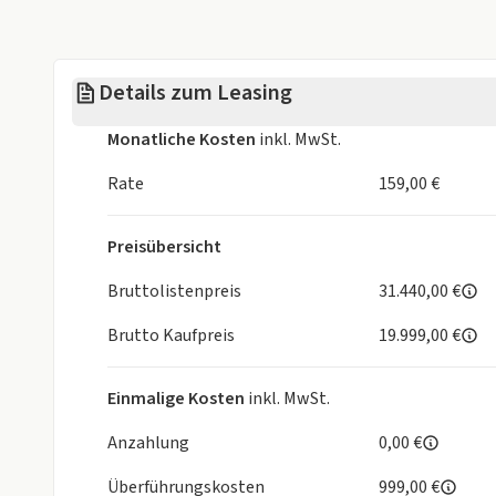
2 Jahre Garantie & Mobilitätsgarantie
Ausstattung:
Details zum Leasing
LED Scheinwerfer
Regensensor, vorn
Monatliche Kosten
inkl. MwSt.
Manuelle Leuchtweitenregulierung
Dach - Designlinie, in Hochglanzschwarz
Rate
159,00 €
Stoßstange in Schwarz, genarbt
10''-Touchscreen-Farbdisplay
Preisübersicht
Digitaler Radioempfang DAB+ (Digital Audio Broadca
Verkehrsinformationen (TPEG)
Bruttolistenpreis
31.440,00 €
Multimedia Radio
Brutto Kaufpreis
19.999,00 €
Sicherheit-Paket
Zentralverriegelung mit Funkfernbedienung
Kindersicherung in den hinteren Türen, manuell
Einmalige Kosten
inkl. MwSt.
Mittelkonsole mit Armlehnen und 2x USB hinten
Beifahrersitz 4-fach manuell einstellbar (Länge, 
Anzahlung
0,00 €
Doppelter Kofferraumladeboden
Überführungskosten
999,00 €