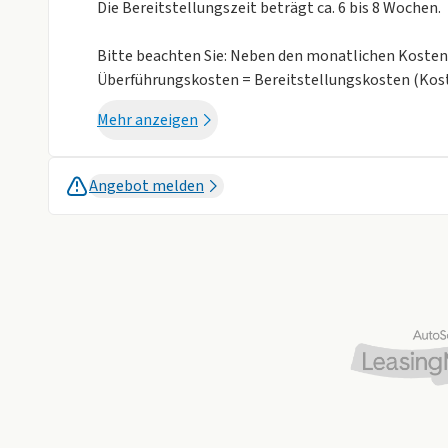
Die Bereitstellungszeit beträgt ca. 6 bis 8 Wochen.
Bitte beachten Sie: Neben den monatlichen Kosten f
Überführungskosten = Bereitstellungskosten (Kos
entstehen).
Mehr anzeigen
Autohaus König-Highlights:
Sofort verfügbar
Angebot melden
Ohne Anzahlung
Ausstattungs-Highlights:
Allwetterreifen
Klimatisierungsautomatik
Einparkhilfe hinten
1.000 € über Wert für Ihren Alten
Mindestens 1.000,-€ über DAT-Wert bei Inzahlungn
mindestens 6 Monate auf den Kunde zugelassen und