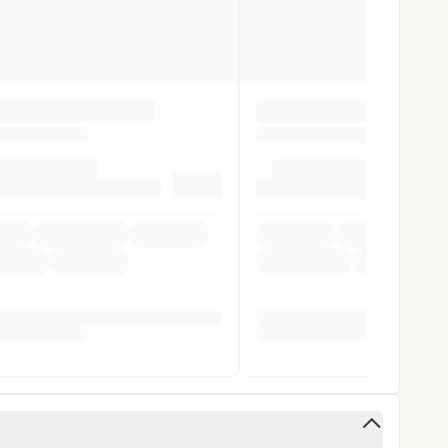
 Förderung ist
bis zu zwölf Monate nach der Zulassung
gen
eugklasse M1:
ender (REEV), sofern sie mindestens eines der
.
gen