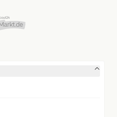
 Lehnenneigung)
Außenspiegel, elektrisch einstell- und beheizbar, manuell anklappbar
öhe, Lehnenneigung)
ht