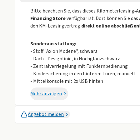
Bitte beachten Sie, dass dieses Kilometerleasing‑
Financing Store
verfügbar ist. Dort können Sie da
den KM-Leasingvertrag
direkt online abschließen
Sonderausstattung:
- Stoff "Axion Modene", schwarz
- Dach - Designlinie, in Hochglanzschwarz
- Zentralverriegelung mit Funkfernbedienung
- Kindersicherung in den hinteren Türen, manuell
- Mittelkonsole mit 2x USB hinten
- Beifahrersitz 4-fach manuell einstellbar (Länge,
Mehr anzeigen
- Einstellbare Fahrmodi (Normal, Sport, Eco)
- Klimatisierungsautomatik
- 
Angebot melden
- Fahrersitz 6-fach manuell einstellbar (Länge, H
- Fahrersitz, in Höhe einstellbar
- Beheizbares Lederlenkrad