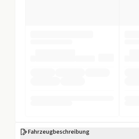
dem 01.01.2026 zugelassen
wurde. Die Beantragung der
Sonstige
möglich.
Anhängerkupplung
Welche Fahrzeuge werden gefördert?
Weniger anzei
Gefördert werden neu zugelassene Fahrzeuge der Fahrz
Reine Elektroautos (BEV)
Plug-in-Hybride (PHEV) und Fahrzeuge mit Range-Ext
folgenden Kriterien erfüllen:
max. 60 g CO₂/km oder
mindestens 80 km elektrische Reichweite
Gebrauchtwagen sind von der Förderung ausgeschlossen
Weniger anzei
Fahrzeugbeschreibung