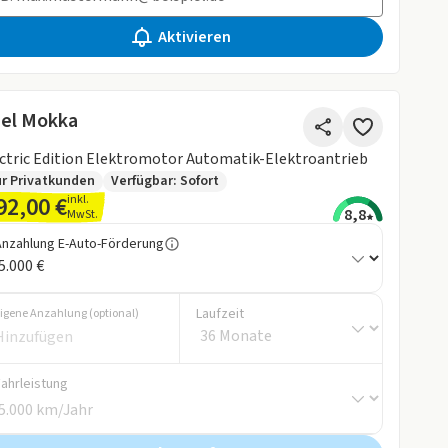
Aktivieren
el Mokka
ctric Edition Elektromotor Automatik-Elektroantrieb
r Privatkunden
Verfügbar: Sofort
92,00 €
inkl.
8,8
MwSt.
Anzahlung E-Auto-Förderung
Laufzeit
igene Anzahlung (optional)
Fahrleistung