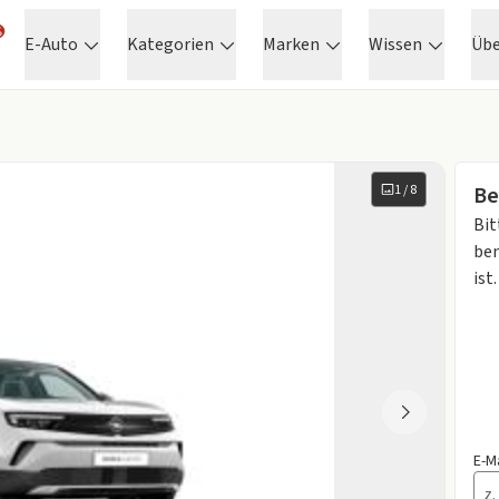
E-Auto
Kategorien
Marken
Wissen
Üb
1
/
8
Be
Bit
ben
ist.
E-M