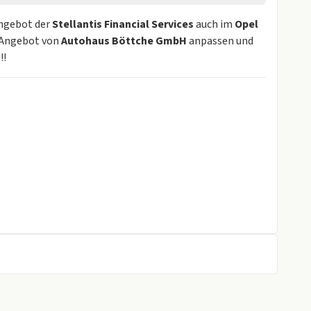
Angebot der
Stellantis Financial Services
auch im
Opel
s Angebot von
Autohaus Böttche GmbH
anpassen und
!!!
 Lehnenneigung)
Außenspiegel, elektrisch einstell- und beheizbar, manuell anklappbar
öhe, Lehnenneigung)