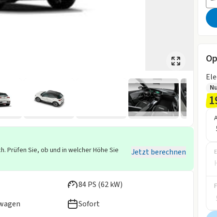
Op
Ele
Nu
1
h. Prüfen Sie, ob und in welcher Höhe Sie
Jetzt berechnen
E
84 PS (62 kW)
ewagen
Sofort