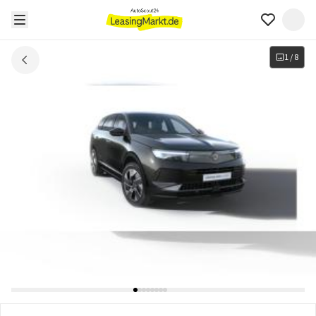
1
/
8