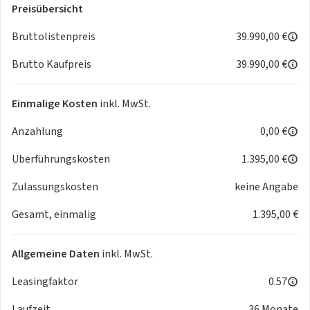
- 180-Grad-Rückfahrkamera
Preisübersicht
- LED-Rückleuchten
Bruttolistenpreis
39.990,00 €
- Digitaler Radioempfang DAB+ (Digital Audio Broadcasting)
- Zwei-Zonen-Klimatisierungsautomatik
Brutto Kaufpreis
39.990,00 €
- und viele mehr
Einmalige Kosten
inkl. MwSt.
Dieses Fahrzeug wird systembedingt als „gebraucht“
geführt. Es handelt sich um einen
Vorführwagen
, welche
Anzahlung
0,00 €
häufig sehr geringe Laufleistungen aufweisen und
Überführungskosten
1.395,00 €
typischerweise zu Präsentations- und Probefahrzwecken
genutzt werden. Bei Rückfragen zum genauen KM-Stand,
Zulassungskosten
keine Angabe
wenden Sie sich bitte an Auto Exner GmbH & Co. KG.
Bitte fragen Sie das Fahrzeug nur bei wirklichem
Gesamt, einmalig
1.395,00 €
Interesse an.
Allgemeine Daten
inkl. MwSt.
Leasingfaktor
0.57
Laufzeit
36 Monate