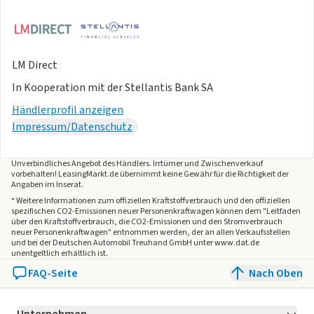
LM Direct
In Kooperation mit der Stellantis Bank SA
Händlerprofil anzeigen
Impressum/Datenschutz
Unverbindliches Angebot des
Händlers
. Irrtümer und Zwischenverkauf
vorbehalten! LeasingMarkt.de übernimmt keine Gewähr für die Richtigkeit der
Angaben im Inserat.
* Weitere Informationen zum offiziellen Kraftstoffverbrauch und den offiziellen
spezifischen CO2-Emissionen neuer Personenkraftwagen können dem "Leitfaden
über den Kraftstoffverbrauch, die CO2-Emissionen und den Stromverbrauch
neuer Personenkraftwagen" entnommen werden, der an allen Verkaufsstellen
und bei der Deutschen Automobil Treuhand GmbH unter www.dat.de
unentgeltlich erhältlich ist.
FAQ-Seite
Nach Oben