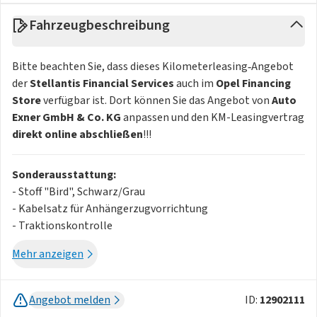
Fahrzeugbeschreibung
Bitte beachten Sie, dass dieses Kilometerleasing‑Angebot
der
Stellantis Financial Services
auch im
Opel Financing
Store
verfügbar ist. Dort können Sie das Angebot von
Auto
Exner GmbH & Co. KG
anpassen und den KM-Leasingvertrag
direkt online abschließen
!!!
Sonderausstattung:
- Stoff "Bird", Schwarz/Grau
- Kabelsatz für Anhängerzugvorrichtung
- Traktionskontrolle
- Seitenschutzleisten, grau, genarbt
Mehr anzeigen
- Elektrische Parkbremse
- 10?- Fahrerinfodisplay
- 2 LED-Leseleuchten, vorn
Angebot melden
ID:
12902111
- Mittelarmlehne mit Ablagefach