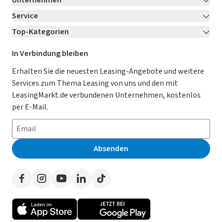
Unternehmen
Service
Über LeasingMarkt.de
Top-Kategorien
Kontakt
Karriere
Jetzt bewerben!
Leasing Deals
Ratgeber
Für Händler
In Verbindung bleiben
Gebrauchtwagen Leasing
Magazin
Kooperation mit AutoScout24
Erhalten Sie die neuesten Leasing-Angebote und weitere
Services zum Thema Leasing von uns und den mit
Leasing ohne Anzahlung
Datenschutz-Einstellungen
AGB
LeasingMarkt.de verbundenen Unternehmen, kostenlos
E-Auto Leasing
So funktioniert’s
Datenschutz
per E-Mail.
Privatleasing
Häufig gestellte Fragen
Impressum
Leasing-Vergleiche
Leasing-Lexikon
Erklärung zur Barrierefreiheit
Absenden
Herstellerverzeichnis
Auto-Tests
Presse
Händlerverzeichnis
Werben auf LeasingMarkt.de
Autoleasing in der Nähe