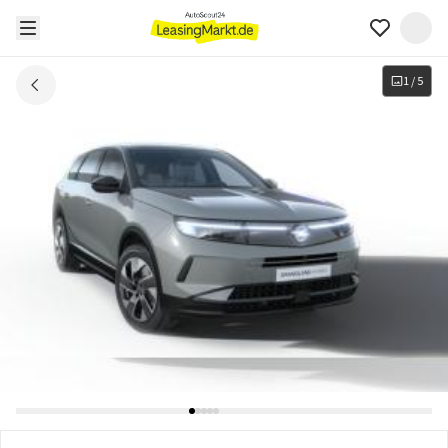
1
/
5