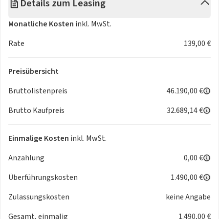
Details zum Leasing
Spurhalte-, Spurwechsel- & Totwinkelassistent
Verkehrszeichenerkennung
Monatliche Kosten
inkl. MwSt.
Beheizbare Frontscheibe
19-Zoll Leichtmetallfelgen
Rate
139,00 €
Irrtümer und zwischenverkauf vorbehalten!
Preisübersicht
Bruttolistenpreis
46.190,00 €
Brutto Kaufpreis
32.689,14 €
Einmalige Kosten
inkl. MwSt.
Anzahlung
0,00 €
Überführungskosten
1.490,00 €
Zulassungskosten
keine Angabe
Gesamt, einmalig
1.490,00 €