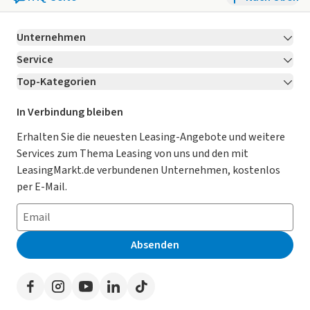
Unternehmen
Service
Über LeasingMarkt.de
Top-Kategorien
Kontakt
Karriere
Jetzt bewerben!
Leasing Deals
Ratgeber
Für Händler
In Verbindung bleiben
Gebrauchtwagen Leasing
Magazin
Kooperation mit AutoScout24
Erhalten Sie die neuesten Leasing-Angebote und weitere
Services zum Thema Leasing von uns und den mit
Leasing ohne Anzahlung
Datenschutz-Einstellungen
AGB
LeasingMarkt.de verbundenen Unternehmen, kostenlos
E-Auto Leasing
So funktioniert’s
Datenschutz
per E-Mail.
Privatleasing
Häufig gestellte Fragen
Impressum
Leasing-Vergleiche
Leasing-Lexikon
Erklärung zur Barrierefreiheit
Absenden
Herstellerverzeichnis
Auto-Tests
Presse
Händlerverzeichnis
Werben auf LeasingMarkt.de
Autoleasing in der Nähe