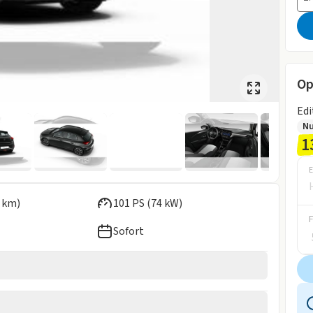
Op
Edi
Nu
1
E
 km)
101 PS (74 kW)
Sofort