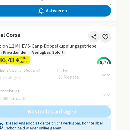
Aktivieren
el Corsa
tion 1.2 MHEV 6-Gang-Doppelkupplungsgetriebe
r Privatkunden
Verfügbar: Sofort
36,43 €
inkl.
8,7
MwSt.
Laufzeit
igene Anzahlung (optional)
Fahrleistung
Kostenlos anfragen
Dieses Angebot ist derzeit nicht verfügbar, könnte aber
schon bald wieder online gehen.