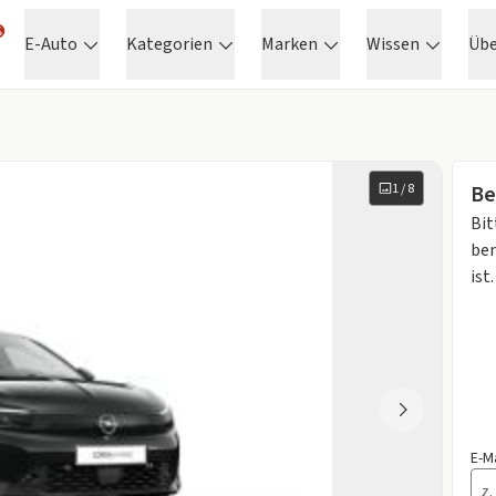
E-Auto
Kategorien
Marken
Wissen
Üb
1
/
8
Be
Bit
ben
ist.
E-M