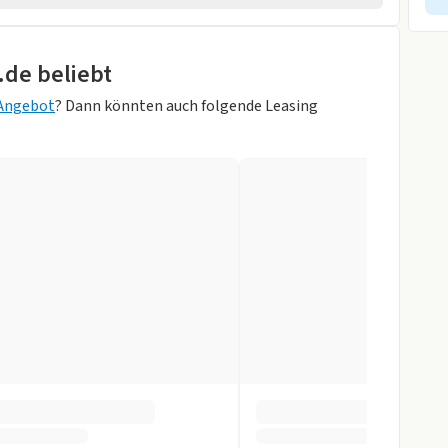
.de beliebt
 Angebot
? Dann könnten auch folgende Leasing
on Schwarz
gen
ack
gen