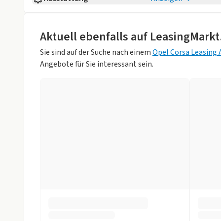
Erstzulassung
12/2025
Komfort
Kilometerstand
15 km
Klimaanlage
Tempomat
Aktuell ebenfalls auf LeasingMarkt
Fahrzeugaufbau
Kleinwagen
Technik
Sie sind auf der Suche nach einem
Opel Corsa Leasing
Anzahl der Türen
4/5
Touchscreen
Angebote für Sie interessant sein.
Sitzplätze
4
Sicherheit
Einparkhilfe
Farbe
Schwarz (Karb
(Metallic))
Weniger anzei
Innenfarbe
Stoff Fresez Bl
Hubraum
1199 ccm
Weniger anzei