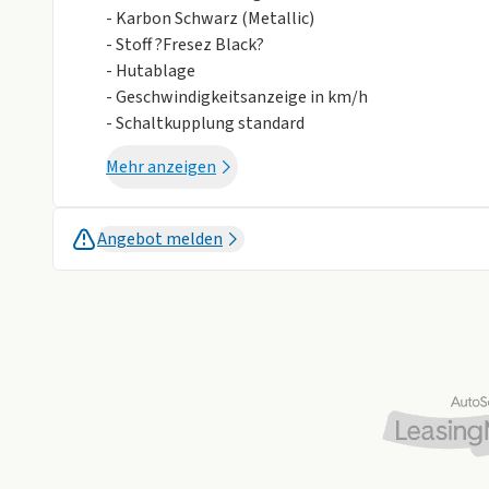
- Karbon Schwarz (Metallic)
- Stoff ?Fresez Black?
- Hutablage
- Geschwindigkeitsanzeige in km/h
- Schaltkupplung standard
- Getränkehalter hinten
Mehr anzeigen
- DDA15C
- Dachspoiler SPORT, Hochglanz-Schwarz
- Stoßfänger in Wagenfarbe
Angebot melden
- Dekorleiste, Akoya Grau/Hochglanzschwarz
- Handbremse, manuell
- Antiblockiersystem (ABS) mit Scheibenbremsen,
- und viele mehr
Serienausstattung:
- Hutablage
- Geschwindigkeitsanzeige in km/h
- Schaltkupplung standard