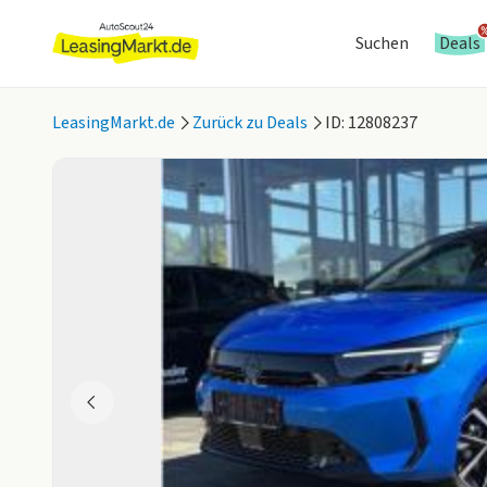
Suchen
Deals
LeasingMarkt.de
Zurück zu Deals
ID: 12808237