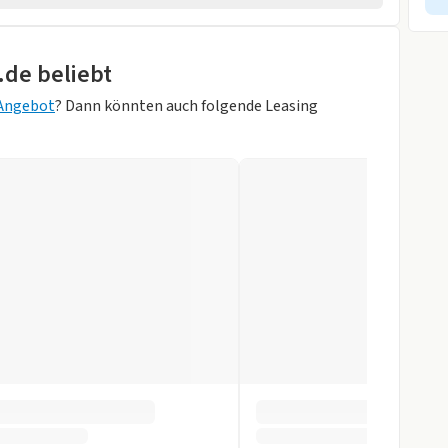
rad
.de beliebt
 Angebot
? Dann könnten auch folgende Leasing
orne
itzbank
lau)
r
gen
slenkrad
tomatik