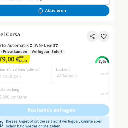
Aktivieren
el Corsa
 YES Automatik ❣️‼️WM-Deal‼️❣️
r Privatkunden
Verfügbar: Sofort
79,00 €
inkl.
8,6
MwSt.
Laufzeit
igene Anzahlung (optional)
Fahrleistung
Kostenlos anfragen
Dieses Angebot ist derzeit nicht verfügbar, könnte aber
schon bald wieder online gehen.