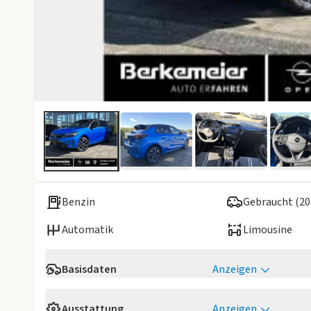
Benzin
Gebraucht (20
Automatik
Limousine
Basisdaten
Anzeigen
Verfügbarkeit
Sofort
Ausstattung
Anzeigen