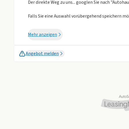
Der direkte Weg zu uns... googlen Sie nach "Autoh
Falls Sie eine Auswahl vorübergehend speichern mö
Opel Corsa 1.2 YES Automatik mit 100 PS
Mehr anzeigen
- kobalt blau
- Winter-Paket mit u.a. Sitzheizung Fahrer- & Beifa
Angebot melden
- Allwetterreifen / Ganzjahresreifen
Hinweis zum Navigationssystem: Moderne Navigati
Android Auto zur Routenführung. Dafür ist ein komp
sich vor dem Kauf bei unseren Verkaufsberatern, ob 
mit SD-Karte) oder um eine Lösung handelt, die üb
Rufen Sie uns hierzu gerne an:
Der direkte Weg zu uns... googlen Sie nach "Autoh
AutoERFAHREN - seit über 100 Jahren