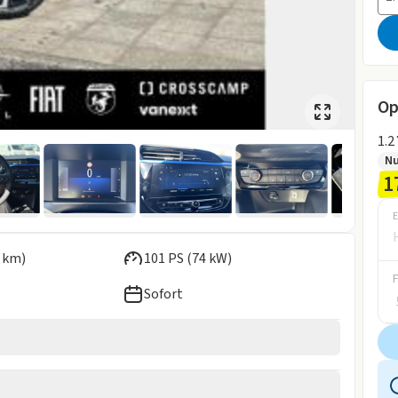
Op
1.2
Nu
1
E
 km)
101 PS (74 kW)
Sofort