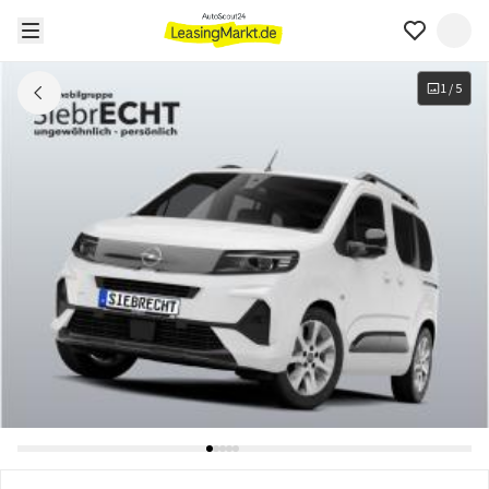
1
/
5