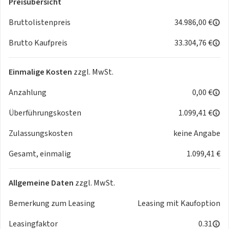
Preisübersicht
Infotainment & Technik
• 10-Zoll Display im Kombiinstrument
Bruttolistenpreis
34.986,00 €
• Bordcomputer (u. a. Verbrauchsanzeige)
Brutto Kaufpreis
33.304,76 €
• Audio-Fernbedienung am Lenkrad
• 2x USB-Anschlüsse vorne
• Telematiksystem mit automatischem Notruf &
Einmalige Kosten
zzgl. MwSt.
Pannenhilfe
Anzahlung
0,00 €
Exterieur & Ausstattung
• LED-Abblend- und Fernlicht
Überführungskosten
1.099,41 €
• Elektrisch verstell- und beheizbare Außenspiegel
• Stahlfelgen (16 Zoll)
Zulassungskosten
keine Angabe
• Schwarze Stoßfänger vorne und hinten
Gesamt, einmalig
1.099,41 €
• Uni-Lackierung
Praktische Features
• Zentralverriegelung mit Fernbedienung
Allgemeine Daten
zzgl. MwSt.
• Gepäcksicherung mit Haken
• Schiebetüren hinten links und rechts
Bemerkung zum Leasing
Leasing mit Kaufoption
• Trennwand (halbhoch, komplett in der Breite)
Leasingfaktor
0.31
• 12V-Steckdose vorne