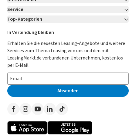
Service
Über LeasingMarkt.de
Top-Kategorien
Kontakt
Karriere
Jetzt bewerben!
Leasing Deals
Ratgeber
Für Händler
In Verbindung bleiben
Gebrauchtwagen Leasing
Magazin
Kooperation mit AutoScout24
Erhalten Sie die neuesten Leasing-Angebote und weitere
Services zum Thema Leasing von uns und den mit
Leasing ohne Anzahlung
Datenschutz-Einstellungen
AGB
LeasingMarkt.de verbundenen Unternehmen, kostenlos
E-Auto Leasing
So funktioniert’s
Datenschutz
per E-Mail.
Privatleasing
Häufig gestellte Fragen
Impressum
Leasing-Vergleiche
Leasing-Lexikon
Erklärung zur Barrierefreiheit
Absenden
Herstellerverzeichnis
Auto-Tests
Presse
Händlerverzeichnis
Werben auf LeasingMarkt.de
Autoleasing in der Nähe