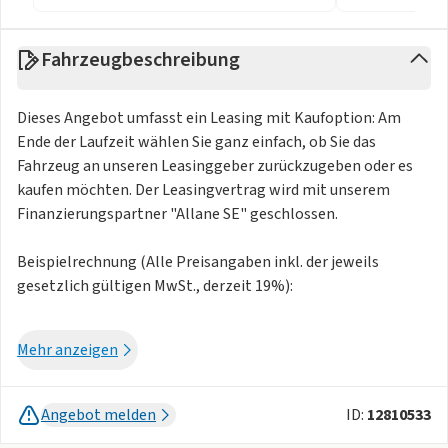
Fahrzeugbeschreibung
Dieses Angebot umfasst ein Leasing mit Kaufoption: Am
Ende der Laufzeit wählen Sie ganz einfach, ob Sie das
Fahrzeug an unseren Leasinggeber zurückzugeben oder es
kaufen möchten. Der Leasingvertrag wird mit unserem
Finanzierungspartner "Allane SE" geschlossen.
Beispielrechnung (Alle Preisangaben inkl. der jeweils
gesetzlich gültigen MwSt., derzeit 19%):
Leasing-Laufzeit: 48 Monatsraten à 130 €
Mehr anzeigen
Laufleistung: 10.000 km / Jahr
Überführungskosten (einmalig) 1.199,41 €
Schlusszahlung 882,00 €
Angebot melden
ID:
12810533
Preis bei Ausübung der Kaufoption 17.052,00 €