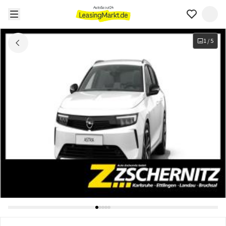
1
/
5