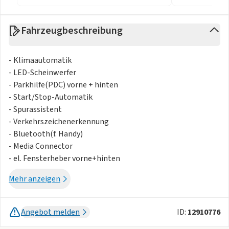
Fahrzeugbeschreibung
- Klimaautomatik
- LED-Scheinwerfer
- Parkhilfe(PDC) vorne + hinten
- Start/Stop-Automatik
- Spurassistent
- Verkehrszeichenerkennung
- Bluetooth(f. Handy)
- Media Connector
- el. Fensterheber vorne+hinten
- Zentralverriegelung mit FB
Mehr anzeigen
- Regensensor
- Aussenspiegel el. verstellbar und beheizbar
- Aussenspiegel el. verstellbar
Angebot melden
ID:
12910776
- Lenkradheizung