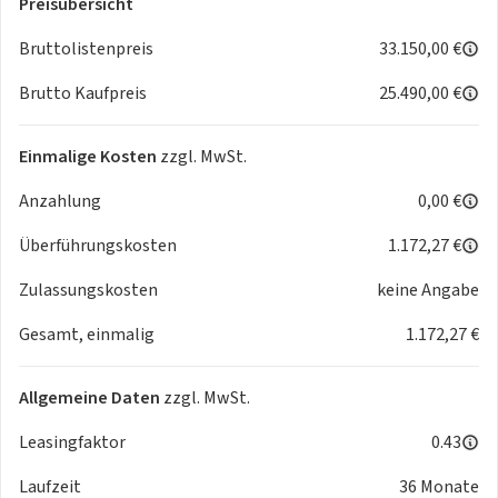
Preisübersicht
- ABS
- Seitenairbags
Bruttolistenpreis
33.150,00 €
- Frontairbag
Brutto Kaufpreis
25.490,00 €
- Bordcomputer
- Dachreling
- Servolenkung
Einmalige Kosten
zzgl. MwSt.
- Multifunktionslenkrad
Anzahlung
0,00 €
- Lichtsensor
- Berganfahrhilfe
Überführungskosten
1.172,27 €
- Lederlenkrad
- elektr. Parkbremse
Zulassungskosten
keine Angabe
- Mittelarmlehne
Gesamt, einmalig
1.172,27 €
- Reifendruckkontrolle
- E10 geeignet
- Sonnenschutzverglasung
Allgemeine Daten
zzgl. MwSt.
- Wegfahrsperre
Leasingfaktor
- Traktionskontrolle
0.43
-
Laufzeit
36 Monate