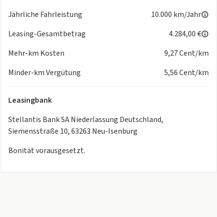
Jährliche Fahrleistung
10.000 km/Jahr
Alle Angaben ohne Gewähr. Zwischenverkauf vorbehalten.
Ob günstiges Leasing
Leasing-Gesamtbetrag
4.284,00 €
- maßgeschneiderte Finanzierung oder Versicherung: Wir
sind gern Ihr Partner! Details und Ausstattung dienen zur
Mehr-km Kosten
9,27 Cent/km
Fahrzeugidentifizierung
Minder-km Vergütung
5,56 Cent/km
- alle weieren Fahrzeugbezogenen Daten erhalten Sie von
unserem Verkaufspersonal!
Leasingbank
Stellantis Bank SA Niederlassung Deutschland,
Siemensstraße 10, 63263 Neu-Isenburg
Bonität vorausgesetzt.