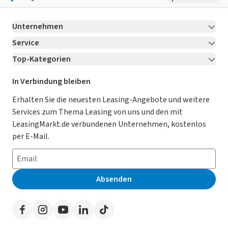
Unternehmen
Service
Über LeasingMarkt.de
Top-Kategorien
Kontakt
Karriere
Jetzt bewerben!
Leasing Deals
Ratgeber
Für Händler
In Verbindung bleiben
Gebrauchtwagen Leasing
Magazin
Kooperation mit AutoScout24
Erhalten Sie die neuesten Leasing-Angebote und weitere
Services zum Thema Leasing von uns und den mit
Leasing ohne Anzahlung
Datenschutz-Einstellungen
AGB
LeasingMarkt.de verbundenen Unternehmen, kostenlos
E-Auto Leasing
So funktioniert’s
Datenschutz
per E-Mail.
Privatleasing
Häufig gestellte Fragen
Impressum
Leasing-Vergleiche
Leasing-Lexikon
Erklärung zur Barrierefreiheit
Absenden
Herstellerverzeichnis
Auto-Tests
Presse
Händlerverzeichnis
Werben auf LeasingMarkt.de
Autoleasing in der Nähe