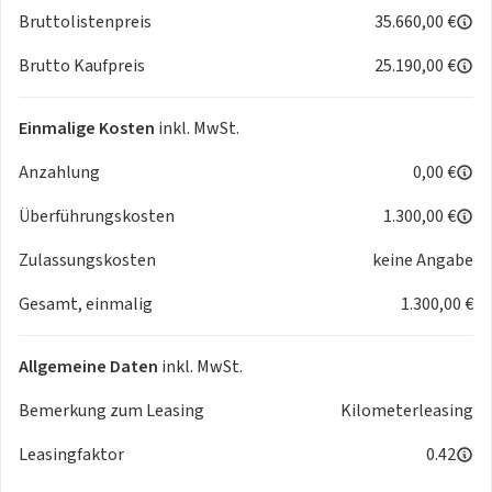
Die gezeigten Abbildungen dienen lediglich als Beispiel für
Bruttolistenpreis
35.660,00 €
das jeweilige Modell. Farbe, Ausstattung und enthaltene
Brutto Kaufpreis
25.190,00 €
Optionen können vom tatsächlichen Angebot abweichen.
Sonderausstattungen können gegen Aufpreis erhältlich
sein. Preisänderungen sowie mögliche Fehler bleiben
Einmalige Kosten
inkl. MwSt.
vorbehalten.
Anzahlung
0,00 €
Trotz sorgfältiger Erstellung des Inserats lassen sich
Überführungskosten
1.300,00 €
Abweichungen zwischen den dargestellten Bildern und der
tatsächlichen Fahrzeugkonfiguration nicht vollständig
Zulassungskosten
keine Angabe
ausschließen. Die Fotos und Beschreibungen dienen
Gesamt, einmalig
1.300,00 €
ausschließlich der allgemeinen Orientierung und stellen
keine zugesicherte Eigenschaft oder Garantie im
kaufrechtlichen Sinne dar.
Allgemeine Daten
inkl. MwSt.
Bemerkung zum Leasing
Kilometerleasing
Leasingfaktor
0.42