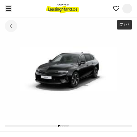
1
/
6