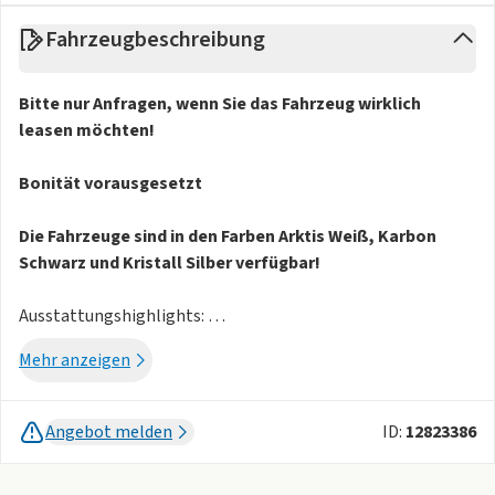
Fahrzeugbeschreibung
Bitte nur Anfragen, wenn Sie das Fahrzeug wirklich
leasen möchten!
Bonität vorausgesetzt
Die Fahrzeuge sind in den Farben Arktis Weiß, Karbon
Schwarz und Kristall Silber verfügbar!
Ausstattungshighlights:
-
17 Zoll Leichtmetallfelgen
Mehr anzeigen
-
2x mehrstufige Sitzheizung vorne
-
beheizbares Multifunktionslenkrad
-
Innenrückspiegel autom. abblendend
Angebot melden
ID:
12823386
-
Dachreling
-
Zwei Zonen Klimaautomatik