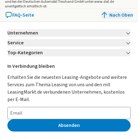
und bei der Deutschen Automobil Treuhand GmbH unter www.dat.de
unentgeltlich erhältlich ist.
FAQ-Seite
Nach Oben
Unternehmen
Service
Über LeasingMarkt.de
Top-Kategorien
Kontakt
Karriere
Jetzt bewerben!
Leasing Deals
Ratgeber
Für Händler
In Verbindung bleiben
Gebrauchtwagen Leasing
Magazin
Kooperation mit AutoScout24
Erhalten Sie die neuesten Leasing-Angebote und weitere
Services zum Thema Leasing von uns und den mit
Leasing ohne Anzahlung
Datenschutz-Einstellungen
AGB
LeasingMarkt.de verbundenen Unternehmen, kostenlos
E-Auto Leasing
So funktioniert’s
Datenschutz
per E-Mail.
Privatleasing
Häufig gestellte Fragen
Impressum
Leasing-Vergleiche
Leasing-Lexikon
Erklärung zur Barrierefreiheit
Absenden
Herstellerverzeichnis
Auto-Tests
Presse