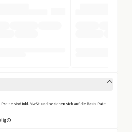
pomat
ag
inten
fer
arnsystem
ntrollsystem
stent
Preise sind inkl. MwSt. und beziehen sich auf die Basis-Rate
alig