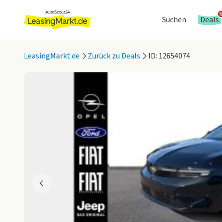
Suchen
Deals
LeasingMarkt.de
Zurück zu Deals
ID: 12654074