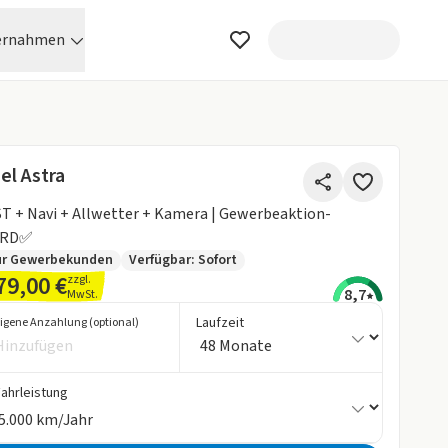
ernahmen
el Astra
T + Navi + Allwetter + Kamera | Gewerbeaktion-
RD✅
ur Gewerbekunden
Verfügbar: Sofort
79,00 €
zzgl.
8,7
MwSt.
Laufzeit
igene Anzahlung (optional)
Fahrleistung