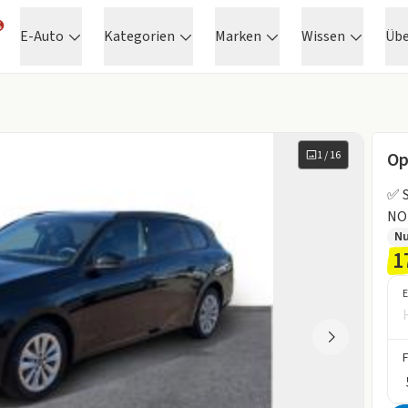
E-Auto
Kategorien
Marken
Wissen
Üb
1
/
16
Op
✅ S
NO
N
1
E