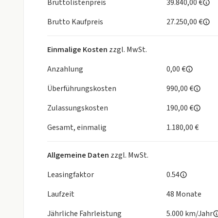
Bruttolistenpreis
39.840,00 €
Apple CarPlay
Brutto Kaufpreis
27.250,00 €
Bluetooth
DAB
Freisprecheinrichtung
Einmalige Kosten
zzgl. MwSt.
Induktionsladen
MP3
Anzahlung
0,00 €
Musikstreaming
Überführungskosten
990,00 €
Navigationssystem
Radio
Zulassungskosten
190,00 €
Sprachsteuerung
Telefonvorbereitung
Gesamt, einmalig
1.180,00 €
Touchscreen
USB-Anschluss
Allgemeine Daten
zzgl. MwSt.
HU/AU neu
Nichtraucherfahrzeug
Leasingfaktor
0.54
Laufzeit
48 Monate
Sicherheit
ABS
Jährliche Fahrleistung
5.000 km/Jahr