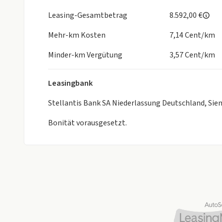
Airbag
Antriebsschlupfregelung
Leasing-Gesamtbetrag
8.592,00 €
Beifahrerairbag
Mehr-km Kosten
7,14 Cent/km
ESP
ISOFIX Kindersitzbefestigung
Minder-km Vergütung
3,57 Cent/km
Kopfairbag
Pannenkit
Leasingbank
Reifendruckkontrolle
Seitenairbags
Stellantis Bank SA Niederlassung Deutschland, Si
Traktionskontrolle
Wegfahrsperre
Bonität vorausgesetzt.
Technik
Bordcomputer
Digitales Kombiinstrument
Partikelfilter
Start-Stop-Automatik
Sicht
Colorverglasung