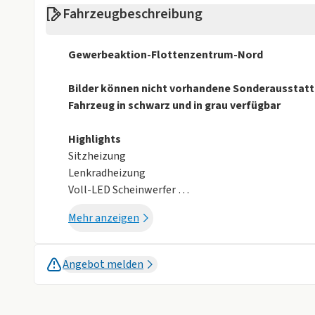
Weniger anzei
Fahrzeugbeschreibung
Gewerbeaktion-Flottenzentrum-Nord
Bilder können nicht vorhandene Sonderausstat
Fahrzeug in schwarz und in grau verfügbar
Highlights
Sitzheizung
Lenkradheizung
Voll-LED Scheinwerfer
Navigationssystem
Mehr anzeigen
Rückfahrkamera
Allwetterreifen
Apple CarPlay und AndroidAuto
Angebot melden
Komfort
Einstellbare Lenksäule