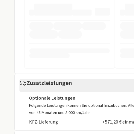
ABS
Abstandstem
ASR
Beifahrer-Airb
Einparkhilfe
Einparkhilfe h
Einparkhilfe vorne
ESP
Fahrer-Airbag
LED Scheinwer
LED Tagfahrlicht
Müdigkeits-W
Notbremsassistent
Reifendruckko
Zusatzleistungen
Rückfahrkamera
Spurhalteassi
Optionale Leistungen
Sonstige
Folgende Leistungen können Sie optional hinzubuchen. Alle 
von 48 Monaten und 5.000 km/Jahr.
Alufelgen
Isofix
KFZ-Lieferung
+571,20 € einm
Metalliclackierung