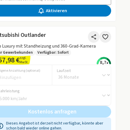
Aktivieren
tsubishi Outlander
 Luxury mit Standheizung und 360-Grad-Kamera
ur Gewerbekunden
Verfügbar: Sofort
57,98 €
zzgl.
8,7
MwSt.
Laufzeit
igene Anzahlung (optional)
Fahrleistung
Kostenlos anfragen
Dieses Angebot ist derzeit nicht verfügbar, könnte aber
schon bald wieder online gehen.