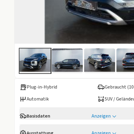
Plug-in-Hybrid
Gebraucht (10
Automatik
SUV / Geländ
Basisdaten
Anzeigen
Reichweite
83 km
Ausstattung
Anzeigen