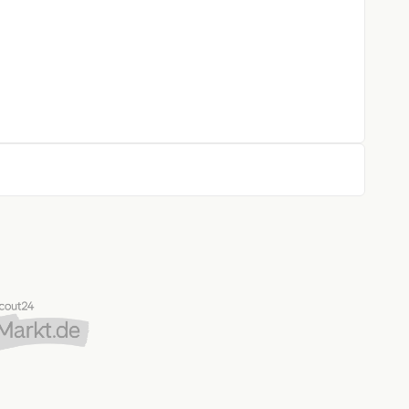
rfer
ntrollsystem
stent
rung
gen
oid Auto)
,
W)
,