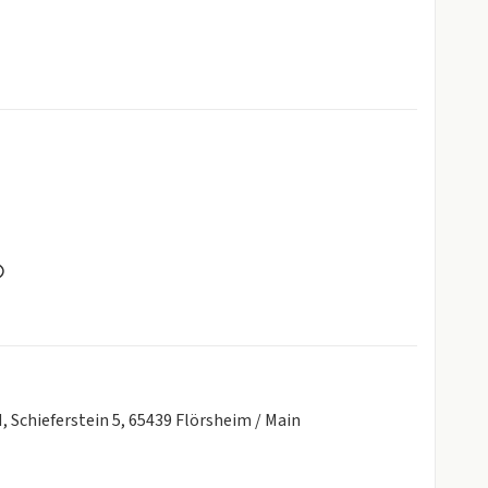
,
ion,
lbar,
),
chieferstein 5, 65439 Flörsheim / Main