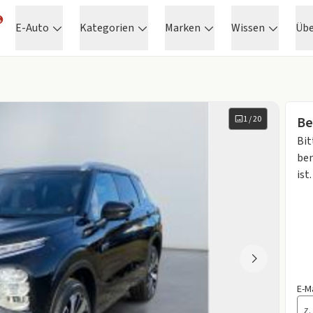
E-Auto
Kategorien
Marken
Wissen
Üb
1
/
20
Be
Bit
ben
ist.
E-M