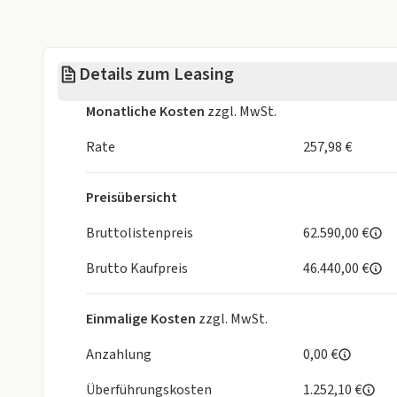
Totwinkelassistent,
Digitaler Innenspiegel,
Dynamic Sound Yamaha Ultimate,
Details zum Leasing
12 Lautsprecher inkl. Subwoofer,
Head-up-Display,
Monatliche Kosten
zzgl. MwSt.
Anti-Blockier-System (ABS) (Elektr. Bremskraftvert
Antriebsart: Allradantrieb permanent,
Rate
257,98 €
Auspark-Assistent,
Dachreling Silber,
Preisübersicht
Dekorleisten Lasergravur schwarz,
Einparkhilfe hinten,
Bruttolistenpreis
62.590,00 €
Einparkhilfe vorn,
Brutto Kaufpreis
46.440,00 €
Einschaltautomatik für Fahrlicht,
Elektron. Stabilitäts- und Traktionskontrolle (MA
Elektron. Stabilitäts-Programm (ESP),
Einmalige Kosten
zzgl. MwSt.
Fahrassistenz-Paket (Fernlichtassistent - Spurhal
(Adaptive Cruise Control / ACC) - Auffahrwarnsyste
Anzahlung
0,00 €
Fensterheber elektrisch vorn + hinten,
Überführungskosten
1.252,10 €