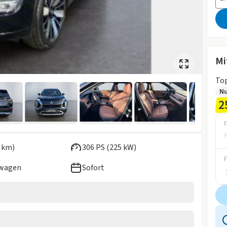
Mi
Top
N
2
E
 km)
306 PS (225 kW)
ewagen
Sofort