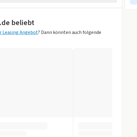
rad
.de beliebt
rheber
r Leasing Angebot
? Dann könnten auch folgende
wagen
ik
tall-Schwarz/
inten
)
gen
r
ay