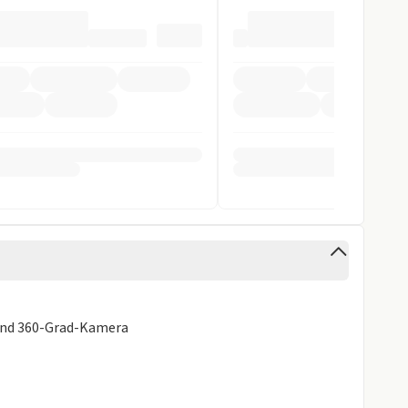
ystem
ung
pomat
ag
inten
orne
 und 360-Grad-Kamera
cht