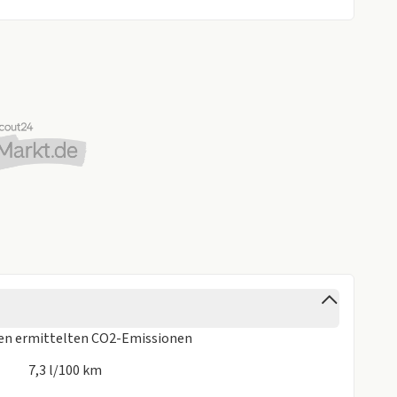
pfang digital (DAB+) - Smartphone Schnittstelle (Apple
8.0 Zoll),
ren
ermittelten CO2-Emissionen
ss),
7,3 l/100 km