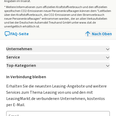
Angaben im Inserat.
* Weitere Informationen zum offiziellen Kraftstoffverbrauch und den offiziellen
spezifischen CO2-Emissionen neuer Personenkraftwagen können dem "Leitfaden
über den Kraftstoffverbrauch, die CO2-Emissionen und den Stromverbrauch
neuer Personenkraftwagen" entnommen werden, der an allen Verkaufsstellen
und bei der Deutschen Automobil Treuhand GmbH unter www.dat.de
unentgeltlich erhältlich ist.
FAQ-Seite
Nach Oben
Unternehmen
Service
Über LeasingMarkt.de
Top-Kategorien
Kontakt
Karriere
Jetzt bewerben!
Leasing Deals
Ratgeber
Für Händler
In Verbindung bleiben
Gebrauchtwagen Leasing
Magazin
Kooperation mit AutoScout24
Erhalten Sie die neuesten Leasing-Angebote und weitere
Services zum Thema Leasing von uns und den mit
Leasing ohne Anzahlung
Datenschutz-Einstellungen
AGB
LeasingMarkt.de verbundenen Unternehmen, kostenlos
E-Auto Leasing
So funktioniert’s
Datenschutz
per E-Mail.
Privatleasing
Häufig gestellte Fragen
Impressum