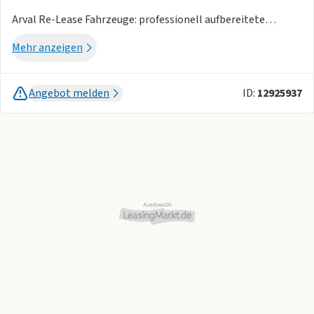
Arval Re-Lease Fahrzeuge: professionell aufbereitete
Gebrauchtwagen
Mehr anzeigen
Wichtige Informationen zum Fahrzeugzustand
Angebot melden
ID:
12925937
Ein Arval Re-Lease Fahrzeug ist ein professionell geprüftes
und aufbereitetes Gebrauchtfahrzeug. Es wird nicht
vollständig instandgesetzt und nicht im Neu-, Showroom-
oder neuwertigen Zustand angeboten.
Größere Schäden werden im Rahmen unserer
Fahrzeugaufbereitung behoben. Normale und sichtbare
Gebrauchsspuren können jedoch bestehen bleiben, sofern
sie die Sicherheit, Funktionsfähigkeit oder gewöhnliche
Nutzung des Fahrzeugs nicht beeinträchtigen.
Dazu können beispielsweise kleine Kratzer, Steinschläge,
kleinere Dellen, Spuren an Stoßfängern und Türkanten,
leichte optische Beschädigungen an den Felgen sowie
Gebrauchsspuren im Innen- oder Kofferraum gehören.