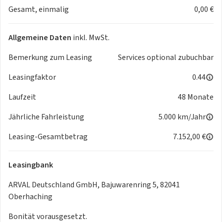
Gesamt, einmalig
0,00 €
Zusätzlich gilt:
• Profiltiefe von mehr als 4 mm
• Keine sichtbaren Beschädigungen der Reifen
Allgemeine Daten
inkl. MwSt.
• Keine erheblichen Abschürfungen, Absplitterungen oder
Verformungen der Felgen
Bemerkung zum Leasing
Services optional zubuchbar
Leasingfaktor
0.44
Lackierung und Karosserie
Größere Lackschäden und größere Dellen werden im
Laufzeit
48 Monate
Rahmen unserer Fahrzeugaufbereitung behoben.
Normale Gebrauchsspuren können jedoch bestehen bleiben,
Jährliche Fahrleistung
5.000 km/Jahr
beispielsweise:
Leasing-Gesamtbetrag
7.152,00 €
• Kleine Kratzer und Steinschläge
• Leichte Spuren an Stoßfängern und Türkanten
• Kleinere Dellen, die keine Lackierung erfordern
Leasingbank
• Weitere optische Gebrauchsspuren, die dem Alter und der
ARVAL Deutschland GmbH, Bajuwarenring 5, 82041
bisherigen Nutzung des Fahrzeugs entsprechen
Oberhaching
Die Windschutzscheibe weist keine Steinschläge im direkten
Sichtfeld des Fahrers oder am äußeren Scheibenrand auf.
Bonität vorausgesetzt.