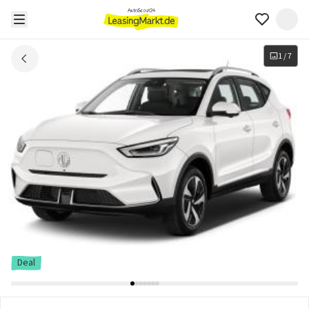
1
/
7
Deal